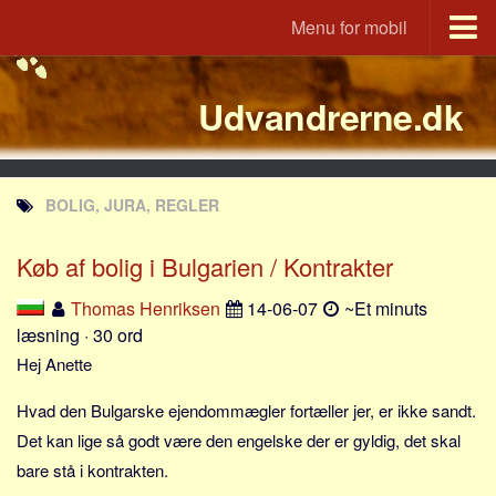
Menu for mobil
Portal
Udvandrerne.dk
Udvandrerne.dk
Utvandrerne.no
Utvandrarna.se
BOLIG, JURA, REGLER
Tyskland.dk
England.dk
Køb af bolig i Bulgarien / Kontrakter
Rusland.dk
Thomas Henriksen
14-06-07
~Et minuts
JLKM.dk
læsning · 30 ord
Lande
Hej Anette
Tyrkiet
Hvad den Bulgarske ejendommægler fortæller jer, er ikke sandt.
Spanien
Det kan lige så godt være den engelske der er gyldig, det skal
bare stå i kontrakten.
Frankrig