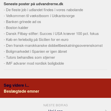
Skribenter
Seneste poster på udvandrerne.dk
-
De fleste job i udlandet findes i vores nabolande
Personer
-
Velkommen til vækstboom i Udkantsnorge
Steder
-
Banken grinede ad os
Kilder
-
Boston kalder
-
Dansk Fitbay-stifter: Succes i USA kræver 100 pct. fokus
Om
-
Køb en feriebolig på Sicilien for en euro
Webstedet
-
Den fransk-marokkanske dobbeltbeskatningsoverenskomst
-
Boligmarkedet i Spanien er igen åbnet
Forhistorien
-
Tutors behandles som stjerner
Redigering
-
IMF advarer mod nordisk boligboble
Tekstannoncer
Bannere
Hjælp
Søg videre i...
Beslægtede emner
NÆSTE BIDRAG
Hej Lene