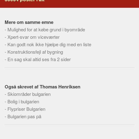
Social sikring og sundhed
Transport
Alle
Mere om samme emne
-
Mulighed for at købe grund i byområde
Aspekter
-
Xpert-svar om viceværter
Køb og salg
-
Kan godt nok ikke hjælpe dig med en liste
-
Konstruktionsfejl af bygning
Økonomi
-
En sag skal altid ses fra 2 sider
Jura og regler
Skatter og afgifter
Statistik
Også skrevet af Thomas Henriksen
Praktisk
-
Skiområder bulgarien
Alle
-
Bolig i bulgarien
-
Flypriser Bulgarien
Meta
-
Bulgarien pas på
Dokumenttyper
Emner