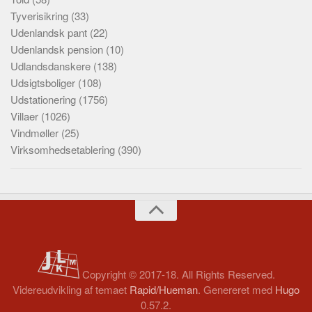
Tyverisikring
(33)
Udenlandsk pant
(22)
Udenlandsk pension
(10)
Udlandsdanskere
(138)
Udsigtsboliger
(108)
Udstationering
(1756)
Villaer
(1026)
Vindmøller
(25)
Virksomhedsetablering
(390)
Copyright © 2017-18. All Rights Reserved.
Videreudvikling af temaet
Rapid/Hueman
. Genereret med
Hugo
0.57.2.