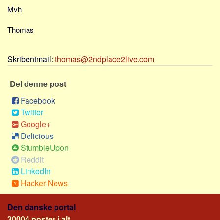
Sverige
Mvh
Norge
Thomas
Thailand
Italien
Skribentmail:
thomas@2ndplace2live.com
Grækenland
USA
Del denne post
Alle
Facebook
Twitter
Nøgleord
Google+
Bolig
Delicious
Job
StumbleUpon
Reddit
Virksomhed
LinkedIn
Investering
Hacker News
Pension og opsparing
Den danske portal
Forbrug
30004 poster i alt