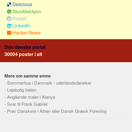
Social sikring og sundhed
Delicious
Transport
StumbleUpon
Reddit
Alle
LinkedIn
Aspekter
Hacker News
Køb og salg
Den danske portal
Økonomi
30004 poster i alt
Jura og regler
Skatter og afgifter
Mere om samme emne
Statistik
-
Sommerhus i Danmark - udenlandsdansker
Praktisk
-
Lejebolig Italien
Alle
-
Angående maler i Alanya
-
Svar til Frank Gabriel
Meta
-
Prøv Danskere i Athen eller Dansk Græsk Forening
Dokumenttyper
Emner