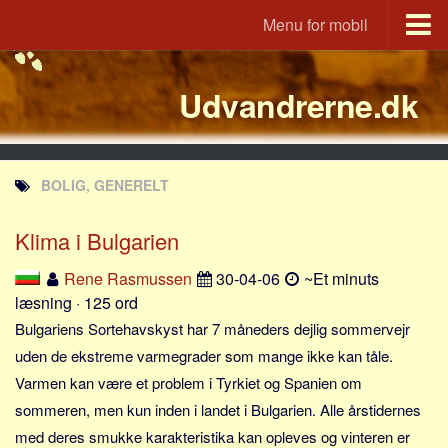
Menu for mobil
Portal
Udvandrerne.dk
Udvandrerne.dk
Utvandrerne.no
Utvandrarna.se
BOLIG, GENERELT
Tyskland.dk
England.dk
Klima i Bulgarien
Rusland.dk
Rene Rasmussen
30-04-06
~Et minuts
JLKM.dk
læsning · 125 ord
Lande
Bulgariens Sortehavskyst har 7 måneders dejlig sommervejr
uden de ekstreme varmegrader som mange ikke kan tåle.
Tyrkiet
Varmen kan være et problem i Tyrkiet og Spanien om
Spanien
sommeren, men kun inden i landet i Bulgarien. Alle årstidernes
Frankrig
med deres smukke karakteristika kan opleves og vinteren er