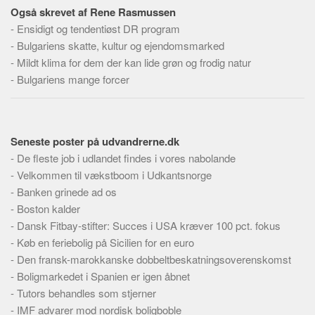
Skribenter
Også skrevet af Rene Rasmussen
-
Ensidigt og tendentiøst DR program
Personer
-
Bulgariens skatte, kultur og ejendomsmarked
Steder
-
Mildt klima for dem der kan lide grøn og frodig natur
Kilder
-
Bulgariens mange forcer
Om
Webstedet
Seneste poster på udvandrerne.dk
Forhistorien
-
De fleste job i udlandet findes i vores nabolande
Redigering
-
Velkommen til vækstboom i Udkantsnorge
Tekstannoncer
-
Banken grinede ad os
-
Boston kalder
Bannere
-
Dansk Fitbay-stifter: Succes i USA kræver 100 pct. fokus
Hjælp
-
Køb en feriebolig på Sicilien for en euro
-
Den fransk-marokkanske dobbeltbeskatningsoverenskomst
-
Boligmarkedet i Spanien er igen åbnet
-
Tutors behandles som stjerner
-
IMF advarer mod nordisk boligboble