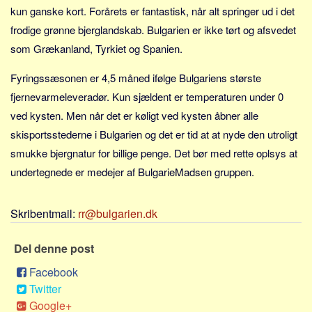
Sverige
kun ganske kort. Forårets er fantastisk, når alt springer ud i det
Norge
frodige grønne bjerglandskab. Bulgarien er ikke tørt og afsvedet
som Grækanland, Tyrkiet og Spanien.
Thailand
Italien
Fyringssæsonen er 4,5 måned ifølge Bulgariens største
Grækenland
fjernevarmeleveradør. Kun sjældent er temperaturen under 0
USA
ved kysten. Men når det er køligt ved kysten åbner alle
skisportsstederne i Bulgarien og det er tid at at nyde den utroligt
Alle
smukke bjergnatur for billige penge. Det bør med rette oplsys at
Nøgleord
undertegnede er medejer af BulgarieMadsen gruppen.
Bolig
Job
Skribentmail:
rr@bulgarien.dk
Virksomhed
Del denne post
Investering
Facebook
Pension og opsparing
Twitter
Forbrug
Google+