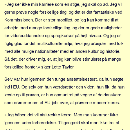
Skribenter
»Jeg ser ikke min karriere som en stige, jeg skal op ad. Jeg vil
gerne prøve nogle forskellige ting, og det er det fantastiske ved
Personer
Kommissionen. Der er stor mobilitet, og jeg kan komme til at
Steder
arbejde med mange forskellige ting, og der er gode muligheder
Kilder
for videreuddannelse og sprogkurser på højt niveau. Og jeg er
Om
rigtig glad for det multikulturelle miljø, hvor jeg arbejder med folk
med alle mulige nationaliteter med en anden kultur og historie.
Webstedet
Så det, der driver mig, er, at jeg kan blive stimuleret på mange
Forhistorien
forskellige fronter,« siger Lotte Taylor.
Redigering
Tekstannoncer
Selv var hun igennem den tunge ansættelsestest, da hun søgte
ind i EU. Og selv om hun værdsætter den viden, hun fik, da hun
Bannere
læste op til prøven, er hun opmuntret på vegne af de danskere,
Hjælp
som drømmer om et EU-job, over, at prøverne moderniseres.
»Jeg håber, det vil afskrække færre. Men man kommer ikke
igennem uden forberedelse. Til gengæld skal man ikke tro, at