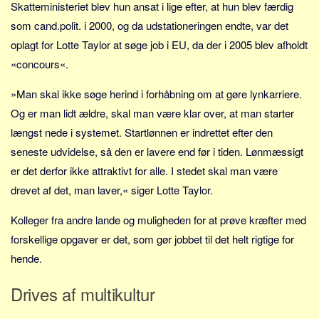
Social sikring og sundhed
Skatteministeriet blev hun ansat i lige efter, at hun blev færdig
som cand.polit. i 2000, og da udstationeringen endte, var det
Transport
oplagt for Lotte Taylor at søge job i EU, da der i 2005 blev afholdt
Alle
«concours«.
Aspekter
»Man skal ikke søge herind i forhåbning om at gøre lynkarriere.
Køb og salg
Og er man lidt ældre, skal man være klar over, at man starter
Økonomi
længst nede i systemet. Startlønnen er indrettet efter den
Jura og regler
seneste udvidelse, så den er lavere end før i tiden. Lønmæssigt
Skatter og afgifter
er det derfor ikke attraktivt for alle. I stedet skal man være
Statistik
drevet af det, man laver,« siger Lotte Taylor.
Praktisk
Kolleger fra andre lande og muligheden for at prøve kræfter med
Alle
forskellige opgaver er det, som gør jobbet til det helt rigtige for
Meta
hende.
Dokumenttyper
Drives af multikultur
Emner