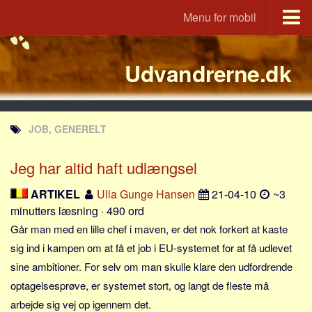
Menu for mobil
Portal
Udvandrerne.dk
Udvandrerne.dk
Utvandrerne.no
Utvandrarna.se
JOB, GENERELT
Tyskland.dk
England.dk
Jeg har altid haft udlængsel
Rusland.dk
ARTIKEL
Ulla Gunge Hansen
21-04-10
~3
JLKM.dk
minutters læsning · 490 ord
Lande
Går man med en lille chef i maven, er det nok forkert at kaste
sig ind i kampen om at få et job i EU-systemet for at få udlevet
Tyrkiet
sine ambitioner. For selv om man skulle klare den udfordrende
Spanien
optagelsesprøve, er systemet stort, og langt de fleste må
Frankrig
arbejde sig vej op igennem det.