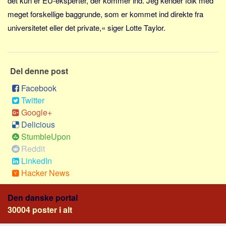
det kun er EU-eksperter, der kommer ind. Jeg kender folk med
meget forskellige baggrunde, som er kommet ind direkte fra
universitetet eller det private,« siger Lotte Taylor.
Del denne post
Facebook
Twitter
Google+
Delicious
StumbleUpon
Reddit
LinkedIn
Hacker News
Den danske portal
30004 poster i alt