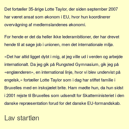
Sverige
Det fortæller 35-årige Lotte Taylor, der siden september 2007
Norge
har været ansat som økonom i EU, hvor hun koordinerer
Thailand
overvågning af medlemslandenes økonomi.
Italien
For hende er det da heller ikke lederambitioner, der har drevet
Grækenland
hende til at søge job i unionen, men det internationale miljø.
USA
»Det har altid ligget dybt i mig, at jeg ville ud i verden og arbejde
Alle
internationalt. Da jeg gik på Rungsted Gymnasium, gik jeg på
Nøgleord
«englænderen», en international linje, hvor vi blev undervist på
Bolig
engelsk,« fortæller Lotte Taylor som i dag har stiftet familie i
Job
Bruxelles med en irsksjælet brite. Ham mødte hun, da hun sidst
Virksomhed
i 2001 rejste til Bruxelles som udsendt for Skatteministeriet i den
danske repræsentation forud for det danske EU-formandskab.
Investering
Pension og opsparing
Lav startløn
Forbrug