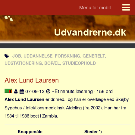
Menu for mobil
Portal
Udvandrerne.dk
Udvandrerne.dk
Utvandrerne.no
Utvandrarna.se
JOB, UDDANNELSE, FORSKNING, GENERELT,
Tyskland.dk
UDSTATIONERING, BOPÆL, STUDIEOPHOLD
England.dk
Alex Lund Laursen
Rusland.dk
JLKM.dk
07-09-13
~Et minuts læsning · 156 ord
Lande
Alex Lund Laursen
er dr.med., og han er overlæge ved Skejby
Sygehus / Infektionsmedicinsk Afdeling (fra 2002). Han har fra
Tyrkiet
1984 til 1986 boet i Zambia.
Spanien
Frankrig
Knappenåle
Steder *)