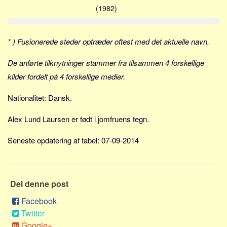
Social sikring og sundhed
(1982)
Transport
Alle
* ) Fusionerede steder optræder oftest med det aktuelle navn.
Aspekter
De anførte tilknytninger stammer fra tilsammen 4 forskellige
Køb og salg
kilder fordelt på 4 forskellige medier.
Økonomi
Nationalitet: Dansk.
Jura og regler
Skatter og afgifter
Alex Lund Laursen er født i jomfruens tegn.
Statistik
Seneste opdatering af tabel: 07-09-2014
Praktisk
Alle
Meta
Del denne post
Facebook
Dokumenttyper
Twitter
Emner
Google+