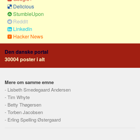
Skribenter
Delicious
Personer
StumbleUpon
Reddit
Steder
LinkedIn
Kilder
Hacker News
Om
Den danske portal
Webstedet
30004 poster i alt
Forhistorien
Redigering
Mere om samme emne
Tekstannoncer
-
Lisbeth Smedegaard Andersen
Bannere
-
Tim Whyte
-
Betty Thøgersen
Hjælp
-
Torben Jacobsen
-
Erling Spelling Østergaard