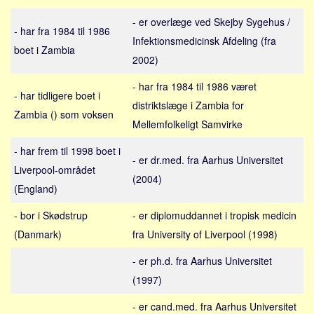
Sverige
- er overlæge ved Skejby Sygehus /
Norge
- har fra 1984 til 1986
Infektionsmedicinsk Afdeling (fra
boet i Zambia
Thailand
2002)
Italien
- har fra 1984 til 1986 været
Grækenland
- har tidligere boet i
distriktslæge i Zambia for
Zambia () som voksen
USA
Mellemfolkeligt Samvirke
Alle
- har frem til 1998 boet i
- er dr.med. fra Aarhus Universitet
Nøgleord
Liverpool-området
(2004)
Bolig
(England)
Job
- bor i Skødstrup
- er diplomuddannet i tropisk medicin
Virksomhed
(Danmark)
fra University of Liverpool (1998)
Investering
- er ph.d. fra Aarhus Universitet
Pension og opsparing
(1997)
Forbrug
- er cand.med. fra Aarhus Universitet