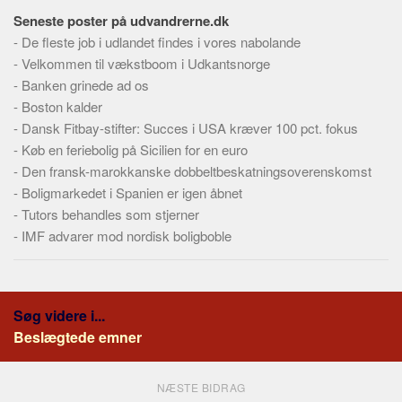
Seneste poster på udvandrerne.dk
-
De fleste job i udlandet findes i vores nabolande
-
Velkommen til vækstboom i Udkantsnorge
-
Banken grinede ad os
-
Boston kalder
-
Dansk Fitbay-stifter: Succes i USA kræver 100 pct. fokus
-
Køb en feriebolig på Sicilien for en euro
-
Den fransk-marokkanske dobbeltbeskatningsoverenskomst
-
Boligmarkedet i Spanien er igen åbnet
-
Tutors behandles som stjerner
-
IMF advarer mod nordisk boligboble
Søg videre i...
Beslægtede emner
NÆSTE BIDRAG