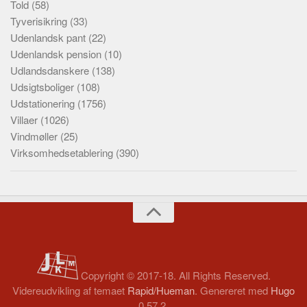
Told
(58)
Tyverisikring
(33)
Udenlandsk pant
(22)
Udenlandsk pension
(10)
Udlandsdanskere
(138)
Udsigtsboliger
(108)
Udstationering
(1756)
Villaer
(1026)
Vindmøller
(25)
Virksomhedsetablering
(390)
Copyright © 2017-18. All Rights Reserved.
Videreudvikling af temaet
Rapid/Hueman
. Genereret med
Hugo
0.57.2.