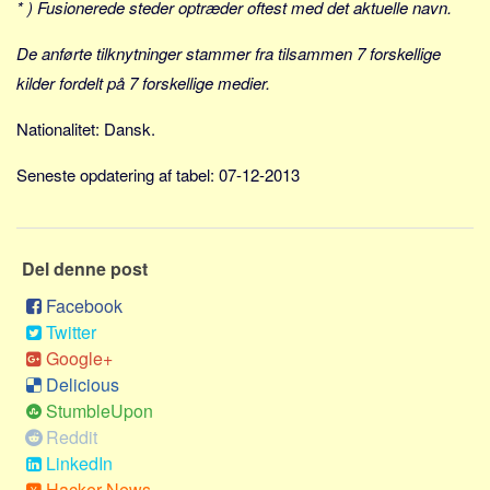
* ) Fusionerede steder optræder oftest med det aktuelle navn.
Skribenter
Personer
De anførte tilknytninger stammer fra tilsammen 7 forskellige
Steder
kilder fordelt på 7 forskellige medier.
Kilder
Nationalitet: Dansk.
Om
Seneste opdatering af tabel: 07-12-2013
Webstedet
Forhistorien
Redigering
Del denne post
Tekstannoncer
Facebook
Bannere
Twitter
Google+
Hjælp
Delicious
StumbleUpon
Reddit
LinkedIn
Hacker News