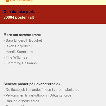
Den danske portal
30004 poster i alt
Mere om samme emne
-
Sara Linderoth Bouchet
-
Iakob Schjerbeck
-
Henrik Stenbjerre
-
Tine Willumsen
-
Flemming Heilmann
Seneste poster på udvandrerne.dk
-
De fleste job i udlandet findes i vores nabolande
-
Velkommen til vækstboom i Udkantsnorge
-
Banken grinede ad os