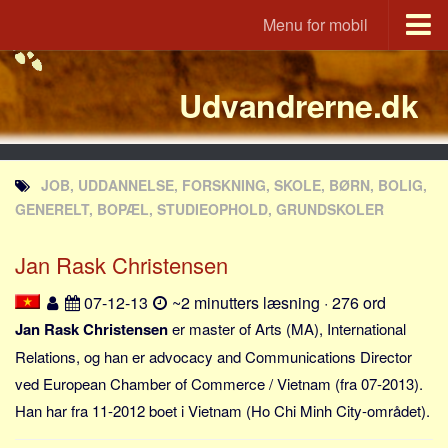
Menu for mobil
Portal
Udvandrerne.dk
Udvandrerne.dk
Utvandrerne.no
Utvandrarna.se
JOB, UDDANNELSE, FORSKNING, SKOLE, BØRN, BOLIG,
Tyskland.dk
GENERELT, BOPÆL, STUDIEOPHOLD, GRUNDSKOLER
England.dk
Jan Rask Christensen
Rusland.dk
JLKM.dk
07-12-13
~2 minutters læsning · 276 ord
Lande
Jan Rask Christensen
er master of Arts (MA), International
Relations, og han er advocacy and Communications Director
Tyrkiet
ved European Chamber of Commerce / Vietnam (fra 07-2013).
Spanien
Han har fra 11-2012 boet i Vietnam (Ho Chi Minh City-området).
Frankrig