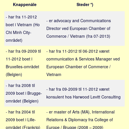
Sverige
Knappenåle
Steder *)
Norge
- har fra 11-2012
Thailand
- er advocacy and Communications
boet i Vietnam (Ho
Director ved European Chamber of
Italien
Chi Minh City-
Commerce / Vietnam (fra 07-2013)
Grækenland
området)
USA
- har fra 09-2009 til
- har fra 11-2012 til 06-2012 været
Alle
11-2012 boet i
communication & Services Manager ved
Nøgleord
Bruxelles-området
European Chamber of Commerce /
(Belgien)
Vietnam
Bolig
- har fra 2008 til
Job
- har fra 09-2009 til 11-2012 været
2009 boet i Brugge-
Virksomhed
konsulent hos Harwood Levitt Consulting
området (Belgien)
Investering
- har fra 2004 til
- er master of Arts (MA), International
Pension og opsparing
2009 boet i Lille-
Relations & Diplomacy fra College of
Forbrug
området (Frankrig)
Europe / Brugge (2008 – 2009)