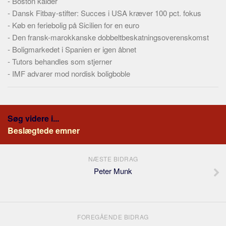
-
Boston kalder
-
Dansk Fitbay-stifter: Succes i USA kræver 100 pct. fokus
-
Køb en feriebolig på Sicilien for en euro
-
Den fransk-marokkanske dobbeltbeskatningsoverenskomst
-
Boligmarkedet i Spanien er igen åbnet
-
Tutors behandles som stjerner
-
IMF advarer mod nordisk boligboble
Søg videre i...
Beslægtede emner
NÆSTE BIDRAG
Peter Munk
FOREGÅENDE BIDRAG