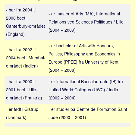
Social sikring og sundhed
- har fra 2004 til
Transport
- er master of Arts (MA), International
2008 boet i
Alle
Relations ved Sciences Politiques / Lille
Canterbury-området
(2004 – 2009)
Aspekter
(England)
Køb og salg
- er bachelor of Arts with Honours,
- har fra 2002 til
Økonomi
Politics, Philosophy and Economics in
2004 boet i Mumbai-
Jura og regler
Europe (PPEE) fra University of Kent
området (Indien)
Skatter og afgifter
(2004 – 2008)
Statistik
- har fra 2000 til
- er international Baccalaureate (IB) fra
Praktisk
2001 boet i Lille-
United World Colleges (UWC) / India
området (Frankrig)
(2002 – 2004)
Alle
Meta
- er født i Gistrup
- er studier på Centre de Formation Saint
(Danmark)
Jude (2000 – 2001)
Dokumenttyper
Emner