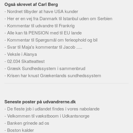
Skribenter
Også skrevet af Carl Berg
-
Nordnet tilbyder at have USA kunder
Personer
-
Her er en vej fra Danmark til Istanbul uden om Serbien
Steder
-
Kommentar til udvandre til Frankrig
Kilder
-
Alle kan få PENSION med til EU lande
-
Kommentar til Spørgsmål om ferieophold og bil
Om
-
Svar til Maja's kommentar til Jacob .....
Webstedet
-
Veksle i Alanya
-
02.034 Skatteattest
Forhistorien
-
Græsk Sundhedssystem i sammenbrud
Redigering
-
Krisen har knust Grækenlands sundhedssystem
Tekstannoncer
Bannere
Hjælp
Seneste poster på udvandrerne.dk
-
De fleste job i udlandet findes i vores nabolande
-
Velkommen til vækstboom i Udkantsnorge
-
Banken grinede ad os
-
Boston kalder