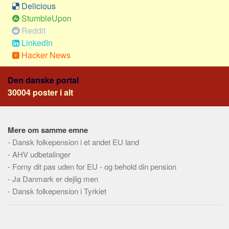
Social sikring og sundhed
Delicious
StumbleUpon
Transport
Reddit
Alle
LinkedIn
Aspekter
Hacker News
Køb og salg
Den danske portal
Økonomi
30004 poster i alt
Jura og regler
Skatter og afgifter
Mere om samme emne
Statistik
-
Dansk folkepension i et andet EU land
Praktisk
-
AHV udbetalinger
-
Alle
Forny dit pas uden for EU - og behold din pension
-
Ja Danmark er dejlig men
Meta
-
Dansk folkepension i Tyrkiet
Dokumenttyper
Emner