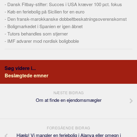
-
Dansk Fitbay-stifter: Succes i USA kræver 100 pct. fokus
-
Køb en feriebolig på Sicilien for en euro
-
Den fransk-marokkanske dobbeltbeskatningsoverenskomst
-
Boligmarkedet i Spanien er igen åbnet
-
Tutors behandles som stjerner
-
IMF advarer mod nordisk boligboble
Søg videre i...
Beslægtede emner
NÆSTE BIDRAG
Om at finde en ejendomsmægler
FOREGÅENDE BIDRAG
Hjælp! Vi mangler en feriebolig i Alanya eller omegn i