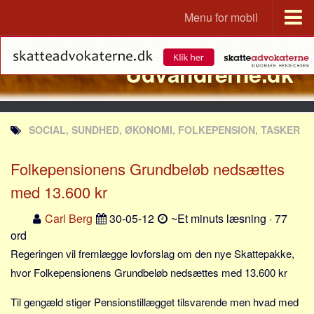
Menu for mobil
Portal
Udvandrerne.dk
Udvandrerne.dk
Utvandrerne.no
Utvandrarna.se
SOCIAL, SUNDHED, ØKONOMI, FOLKEPENSION, TASKER
Tyskland.dk
England.dk
Folkepensionens Grundbeløb nedsættes
Rusland.dk
med 13.600 kr
JLKM.dk
Carl Berg
30-05-12
~Et minuts læsning · 77
Lande
ord
Regeringen vil fremlægge lovforslag om den nye Skattepakke,
Tyrkiet
hvor Folkepensionens Grundbeløb nedsættes med 13.600 kr
Spanien
Frankrig
Til gengæld stiger Pensionstillægget tilsvarende men hvad med