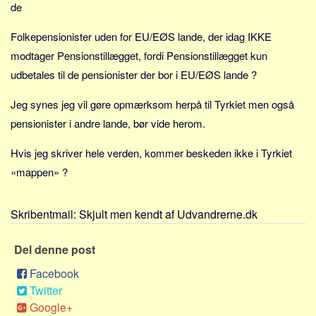
de
Sverige
Norge
Folkepensionister uden for EU/EØS lande, der idag IKKE
Thailand
modtager Pensionstillægget, fordi Pensionstillægget kun
Italien
udbetales til de pensionister der bor i EU/EØS lande ?
Grækenland
Jeg synes jeg vil gøre opmærksom herpå til Tyrkiet men også
USA
pensionister i andre lande, bør vide herom.
Alle
Hvis jeg skriver hele verden, kommer beskeden ikke i Tyrkiet
Nøgleord
«mappen» ?
Bolig
Job
Skribentmail:
Skjult men kendt af Udvandrerne.dk
Virksomhed
Del denne post
Investering
Facebook
Pension og opsparing
Twitter
Forbrug
Google+