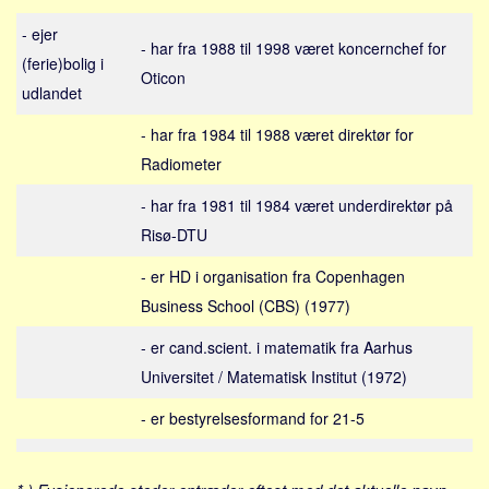
Sverige
- ejer
Norge
- har fra 1988 til 1998 været koncernchef for
(ferie)bolig i
Thailand
Oticon
udlandet
Italien
- har fra 1984 til 1988 været direktør for
Grækenland
Radiometer
USA
- har fra 1981 til 1984 været underdirektør på
Alle
Risø-DTU
Nøgleord
- er HD i organisation fra Copenhagen
Bolig
Business School (CBS) (1977)
Job
- er cand.scient. i matematik fra Aarhus
Virksomhed
Universitet / Matematisk Institut (1972)
Investering
- er bestyrelsesformand for 21-5
Pension og opsparing
Forbrug