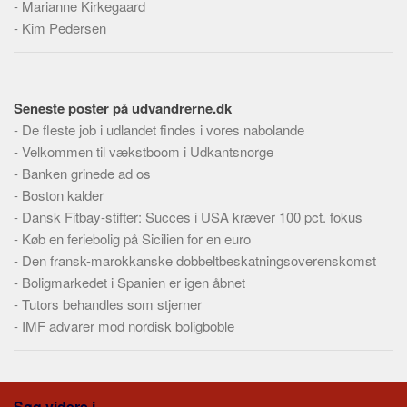
-
Marianne Kirkegaard
-
Kim Pedersen
Seneste poster på udvandrerne.dk
-
De fleste job i udlandet findes i vores nabolande
-
Velkommen til vækstboom i Udkantsnorge
-
Banken grinede ad os
-
Boston kalder
-
Dansk Fitbay-stifter: Succes i USA kræver 100 pct. fokus
-
Køb en feriebolig på Sicilien for en euro
-
Den fransk-marokkanske dobbeltbeskatningsoverenskomst
-
Boligmarkedet i Spanien er igen åbnet
-
Tutors behandles som stjerner
-
IMF advarer mod nordisk boligboble
Søg videre i...