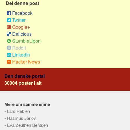
Del denne post
Skribenter
Personer
Facebook
Twitter
Steder
Google+
Kilder
Delicious
Om
StumbleUpon
Reddit
Webstedet
LinkedIn
Forhistorien
Hacker News
Redigering
Den danske portal
Tekstannoncer
30004 poster i alt
Bannere
Hjælp
Mere om samme emne
-
Lars Rebien
-
Rasmus Jarlov
-
Eva Zeuthen Bentsen