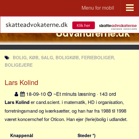
Menu for mobil
Portal
Udvandrerne.dk
Udvandrerne.dk
Utvandrerne.no
Utvandrarna.se
BOLIG, KØB, SALG, BOLIGKØB, FERIEBOLIGER,
Tyskland.dk
BOLIGEJERE
England.dk
Lars Kolind
Rusland.dk
JLKM.dk
18-09-10
~Et minuts læsning · 143 ord
Lande
Lars Kolind
er cand.scient. i matematik, HD i organisation,
forretningsmand og iværksætter, og han har fra 1988 til 1998
Tyrkiet
været koncernchef for Oticon. Han ejer (ferie)bolig i udlandet.
Spanien
Frankrig
Knappenål
Steder *)