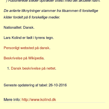
* ) Fusionerede steder optræder oftest med det aktuelle navn.
Social sikring og sundhed
Transport
De anførte tilknytninger stammer fra tilsammen 6 forskellige
Alle
kilder fordelt på 6 forskellige medier.
Aspekter
Nationalitet: Dansk.
Køb og salg
Lars Kolind er født i tyrens tegn.
Økonomi
Personligt websted på dansk
.
Jura og regler
Skatter og afgifter
Beskrivelse på Wikipedia
.
Statistik
Dansk beskrivelse på nettet
.
Praktisk
Alle
Seneste opdatering af tabel: 26-10-2016
Meta
Dokumenttyper
Mere info:
http://www.kolind.dk
Emner