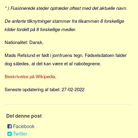
Social sikring og sundhed
* ) Fusionerede steder optræder oftest med det aktuelle navn.
Transport
De anførte tilknytninger stammer fra tilsammen 8 forskellige
Alle
kilder fordelt på 8 forskellige medier.
Aspekter
Nationalitet: Dansk.
Køb og salg
Økonomi
Mads Refslund er født i jomfruens tegn. Fødselsdatoen falder
Jura og regler
dog således, at det kan være et af nabotegnene.
Skatter og afgifter
Beskrivelse på Wikipedia
.
Statistik
Seneste opdatering af tabel: 27-02-2022
Praktisk
Alle
Meta
Del denne post
Dokumenttyper
Facebook
Emner
Twitter