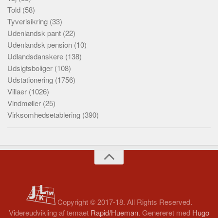
Told
(58)
Tyverisikring
(33)
Udenlandsk pant
(22)
Udenlandsk pension
(10)
Udlandsdanskere
(138)
Udsigtsboliger
(108)
Udstationering
(1756)
Villaer
(1026)
Vindmøller
(25)
Virksomhedsetablering
(390)
Copyright © 2017-18. All Rights Reserved.
Videreudvikling af temaet
Rapid/Hueman
. Genereret med
Hugo