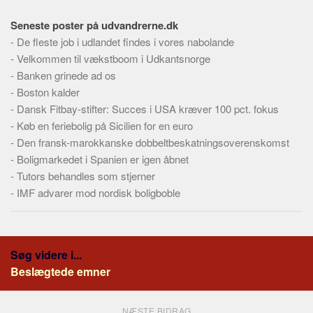
Seneste poster på udvandrerne.dk
-
De fleste job i udlandet findes i vores nabolande
-
Velkommen til vækstboom i Udkantsnorge
-
Banken grinede ad os
-
Boston kalder
-
Dansk Fitbay-stifter: Succes i USA kræver 100 pct. fokus
-
Køb en feriebolig på Sicilien for en euro
-
Den fransk-marokkanske dobbeltbeskatningsoverenskomst
-
Boligmarkedet i Spanien er igen åbnet
-
Tutors behandles som stjerner
-
IMF advarer mod nordisk boligboble
Søg videre i...
Beslægtede emner
NÆSTE BIDRAG