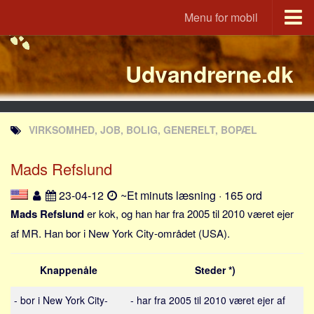
Menu for mobil
Portal
Udvandrerne.dk
Udvandrerne.dk
Utvandrerne.no
Utvandrarna.se
VIRKSOMHED, JOB, BOLIG, GENERELT, BOPÆL
Tyskland.dk
England.dk
Mads Refslund
Rusland.dk
23-04-12
~Et minuts læsning · 165 ord
JLKM.dk
Mads Refslund
er kok, og han har fra 2005 til 2010 været ejer
Lande
af MR. Han bor i New York City-området (USA).
Tyrkiet
Knappenåle
Steder *)
Spanien
Frankrig
- bor i New York City-
- har fra 2005 til 2010 været ejer af