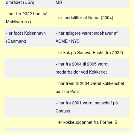
området (USA)
MR
Sverige
Norge
- har fra 2022 boet på
- er medstifter af Noma (2004)
Thailand
Maldiverne ()
Italien
- er født i København
- har tidligere været indehaver af
Grækenland
(Danmark)
ACME / NYC
USA
- er kok på Soneva Fushi (fra 2022)
Alle
- har fra 2004 til 2005 været
Nøgleord
medarbejder ved Kokkeriet
Bolig
- har frem til 2004 været køkkenchef
Job
på The Paul
Virksomhed
- har fra 2001 været souschef på
Investering
Coquus
Pension og opsparing
- er kokkeuddannet fra Formel B
Forbrug