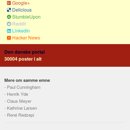
Google+
Skribenter
Delicious
Personer
StumbleUpon
Steder
Reddit
Kilder
LinkedIn
Hacker News
Om
Webstedet
Den danske portal
30004 poster i alt
Forhistorien
Redigering
Tekstannoncer
Mere om samme emne
-
Paul Cunningham
Bannere
-
Henrik Yde
Hjælp
-
Claus Meyer
-
Kathrine Larsen
-
René Redzepi