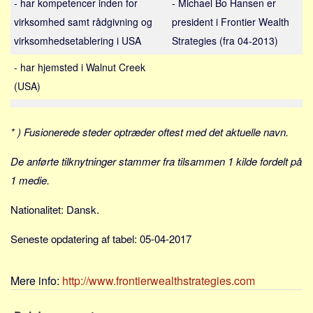
- har kompetencer inden for
- Michael Bo Hansen er
Sverige
virksomhed samt rådgivning og
president i Frontier Wealth
Norge
virksomhedsetablering i USA
Strategies (fra 04-2013)
Thailand
- har hjemsted i Walnut Creek
Italien
(USA)
Grækenland
USA
* ) Fusionerede steder optræder oftest med det aktuelle navn.
Alle
Nøgleord
De anførte tilknytninger stammer fra tilsammen 1 kilde fordelt på
1 medie.
Bolig
Job
Nationalitet: Dansk.
Virksomhed
Seneste opdatering af tabel: 05-04-2017
Investering
Pension og opsparing
Mere info:
http://www.frontierwealthstrategies.com
Forbrug