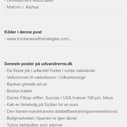
Skribenter
-
Mafcon < Aarhus
Personer
Steder
Kilder
Kilder i denne post
-
www.frontierwealthstrategies.com...
Om
Webstedet
Forhistorien
Seneste poster på udvandrerne.dk
Redigering
-
De fleste job i udlandet findes i vores nabolande
Tekstannoncer
-
Velkommen til vækstboom i Udkantsnorge
-
Banken grinede ad os
Bannere
-
Boston kalder
Hjælp
-
Dansk Fitbay-stifter: Succes i USA kræver 100 pct. fokus
-
Køb en feriebolig på Sicilien for en euro
-
Den fransk-marokkanske dobbeltbeskatningsoverenskomst
-
Boligmarkedet i Spanien er igen åbnet
-
Tutors behandles som stjerner