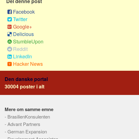
Del denne post
Social sikring og sundhed
Transport
Facebook
Twitter
Alle
Google+
Aspekter
Delicious
StumbleUpon
Køb og salg
Reddit
Økonomi
LinkedIn
Jura og regler
Hacker News
Skatter og afgifter
Den danske portal
Statistik
30004 poster i alt
Praktisk
Alle
Mere om samme emne
Meta
-
BrasilienKonsulenten
Dokumenttyper
-
Advant Partners
-
German Expansion
Emner
-
Development Associates