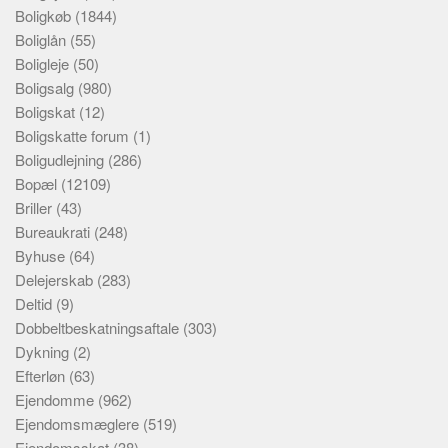
Boligkøb
(1844)
Boliglån
(55)
Boligleje
(50)
Boligsalg
(980)
Boligskat
(12)
Boligskatte forum
(1)
Boligudlejning
(286)
Bopæl
(12109)
Briller
(43)
Bureaukrati
(248)
Byhuse
(64)
Delejerskab
(283)
Deltid
(9)
Dobbeltbeskatningsaftale
(303)
Dykning
(2)
Efterløn
(63)
Ejendomme
(962)
Ejendomsmæglere
(519)
Ejendomsskat
(38)