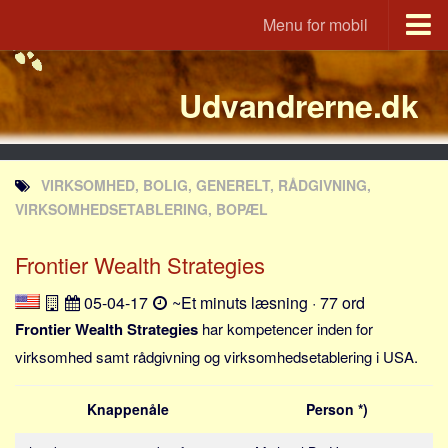
Menu for mobil
Portal
Udvandrerne.dk
Udvandrerne.dk
Utvandrerne.no
Utvandrarna.se
VIRKSOMHED, BOLIG, GENERELT, RÅDGIVNING,
Tyskland.dk
VIRKSOMHEDSETABLERING, BOPÆL
England.dk
Frontier Wealth Strategies
Rusland.dk
JLKM.dk
05-04-17
~Et minuts læsning · 77 ord
Lande
Frontier Wealth Strategies
har kompetencer inden for
virksomhed samt rådgivning og virksomhedsetablering i USA.
Tyrkiet
Spanien
Knappenåle
Person *)
Frankrig