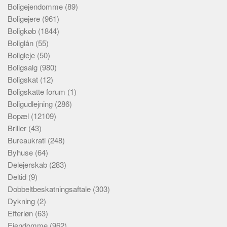
Boligejendomme
(89)
Boligejere
(961)
Boligkøb
(1844)
Boliglån
(55)
Boligleje
(50)
Boligsalg
(980)
Boligskat
(12)
Boligskatte forum
(1)
Boligudlejning
(286)
Bopæl
(12109)
Briller
(43)
Bureaukrati
(248)
Byhuse
(64)
Delejerskab
(283)
Deltid
(9)
Dobbeltbeskatningsaftale
(303)
Dykning
(2)
Efterløn
(63)
Ejendomme
(962)