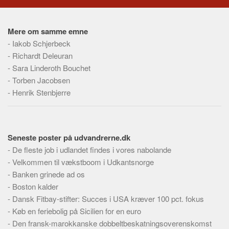
Skribenter
Personer
Mere om samme emne
Steder
-
Iakob Schjerbeck
Kilder
-
Richardt Deleuran
-
Sara Linderoth Bouchet
Om
-
Torben Jacobsen
Webstedet
-
Henrik Stenbjerre
Forhistorien
Redigering
Seneste poster på udvandrerne.dk
Tekstannoncer
-
De fleste job i udlandet findes i vores nabolande
Bannere
-
Velkommen til vækstboom i Udkantsnorge
Hjælp
-
Banken grinede ad os
-
Boston kalder
-
Dansk Fitbay-stifter: Succes i USA kræver 100 pct. fokus
-
Køb en feriebolig på Sicilien for en euro
-
Den fransk-marokkanske dobbeltbeskatningsoverenskomst