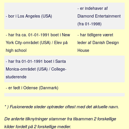
Sverige
- er indehaver af
Norge
- bor i Los Angeles (USA)
Diamond Entertainment
Thailand
(fra 01-1998)
Italien
- har fra ca. 01-01-1991 boet i New
- har tidligere været
Grækenland
York City-området (USA) / Elev på
leder af Danish Design
USA
high school
House
Alle
- har fra 01-01-1991 boet i Santa
Nøgleord
Monica-området (USA) / College-
studerende
Bolig
Job
- er født i Odense (Danmark)
Virksomhed
Investering
* ) Fusionerede steder optræder oftest med det aktuelle navn.
Pension og opsparing
De anførte tilknytninger stammer fra tilsammen 2 forskellige
Forbrug
kilder fordelt på 2 forskellige medier.