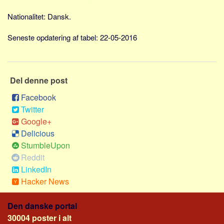
Social sikring og sundhed
Nationalitet: Dansk.
Transport
Alle
Seneste opdatering af tabel: 22-05-2016
Aspekter
Køb og salg
Del denne post
Økonomi
Facebook
Jura og regler
Twitter
Skatter og afgifter
Google+
Statistik
Delicious
StumbleUpon
Praktisk
Reddit
Alle
LinkedIn
Meta
Hacker News
Dokumenttyper
Den danske portal
Emner
30004 poster i alt