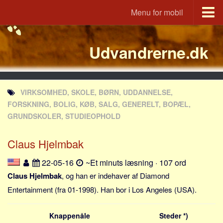
Menu for mobil
Portal
Udvandrerne.dk
Udvandrerne.dk
Utvandrerne.no
Utvandrarna.se
VIRKSOMHED, SKOLE, BØRN, UDDANNELSE,
Tyskland.dk
FORSKNING, BOLIG, KØB, SALG, GENERELT, BOPÆL,
England.dk
GRUNDSKOLER, STUDIEOPHOLD
Rusland.dk
Claus Hjelmbak
JLKM.dk
22-05-16
~Et minuts læsning · 107 ord
Lande
Claus Hjelmbak
, og han er indehaver af Diamond
Tyrkiet
Entertainment (fra 01-1998). Han bor i Los Angeles (USA).
Spanien
Frankrig
Knappenåle
Steder *)