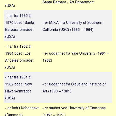
Social sikring og sundhed
Santa Barbara / Art Department
(USA)
Transport
- har fra 1965 til
Alle
1970 boet i Santa
- er M.F.A. fra University of Southern
Aspekter
Barbara-området
California (USC) (1962 – 1964)
Køb og salg
(USA)
Økonomi
- har fra 1962 til
Jura og regler
1964 boet i Los
- er uddannet fra Yale University (1961 –
Angeles-området
Skatter og afgifter
1962)
(USA)
Statistik
Praktisk
- har fra 1961 til
1962 boet i New
- er uddannet fra Cleveland Institute of
Alle
Haven-området
Art (1958 – 1961)
Meta
(USA)
Dokumenttyper
- er født i København
- er studier ved University of Cincinnati
Emner
(Danmark)
(1957 – 1958)