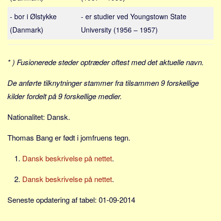
Skribenter
- bor i Ølstykke
- er studier ved Youngstown State
Personer
(Danmark)
University (1956 – 1957)
Steder
Kilder
* ) Fusionerede steder optræder oftest med det aktuelle navn.
Om
De anførte tilknytninger stammer fra tilsammen 9 forskellige
Webstedet
kilder fordelt på 9 forskellige medier.
Forhistorien
Nationalitet: Dansk.
Redigering
Tekstannoncer
Thomas Bang er født i jomfruens tegn.
Bannere
Dansk beskrivelse på nettet
.
Hjælp
Dansk beskrivelse på nettet
.
Seneste opdatering af tabel: 01-09-2014