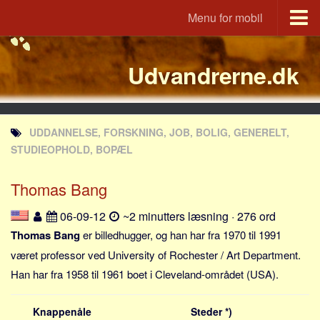
Menu for mobil
Portal
Udvandrerne.dk
Udvandrerne.dk
Utvandrerne.no
Utvandrarna.se
UDDANNELSE, FORSKNING, JOB, BOLIG, GENERELT,
Tyskland.dk
STUDIEOPHOLD, BOPÆL
England.dk
Thomas Bang
Rusland.dk
JLKM.dk
06-09-12
~2 minutters læsning · 276 ord
Lande
Thomas Bang
er billedhugger, og han har fra 1970 til 1991
været professor ved University of Rochester / Art Department.
Tyrkiet
Han har fra 1958 til 1961 boet i Cleveland-området (USA).
Spanien
Frankrig
Knappenåle
Steder *)