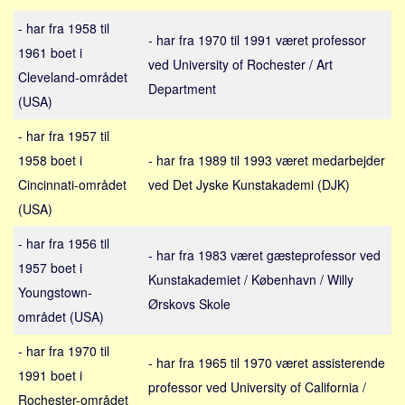
Sverige
- har fra 1958 til
Norge
- har fra 1970 til 1991 været professor
1961 boet i
Thailand
ved University of Rochester / Art
Cleveland-området
Department
Italien
(USA)
Grækenland
- har fra 1957 til
USA
1958 boet i
- har fra 1989 til 1993 været medarbejder
Alle
Cincinnati-området
ved Det Jyske Kunstakademi (DJK)
Nøgleord
(USA)
Bolig
- har fra 1956 til
- har fra 1983 været gæsteprofessor ved
1957 boet i
Job
Kunstakademiet / København / Willy
Youngstown-
Virksomhed
Ørskovs Skole
området (USA)
Investering
- har fra 1970 til
Pension og opsparing
- har fra 1965 til 1970 været assisterende
1991 boet i
Forbrug
professor ved University of California /
Rochester-området