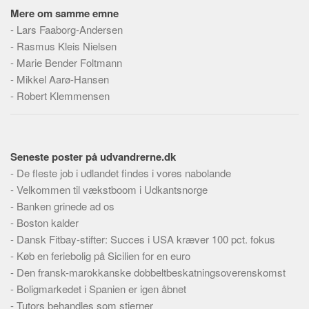
Mere om samme emne
-
Lars Faaborg-Andersen
-
Rasmus Kleis Nielsen
-
Marie Bender Foltmann
-
Mikkel Aarø-Hansen
-
Robert Klemmensen
Seneste poster på udvandrerne.dk
-
De fleste job i udlandet findes i vores nabolande
-
Velkommen til vækstboom i Udkantsnorge
-
Banken grinede ad os
-
Boston kalder
-
Dansk Fitbay-stifter: Succes i USA kræver 100 pct. fokus
-
Køb en feriebolig på Sicilien for en euro
-
Den fransk-marokkanske dobbeltbeskatningsoverenskomst
-
Boligmarkedet i Spanien er igen åbnet
-
Tutors behandles som stjerner