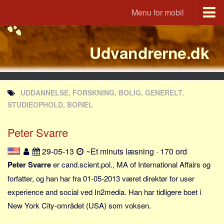
Menu for mobil
Portal
Udvandrerne.dk
Udvandrerne.dk
Utvandrerne.no
Utvandrarna.se
UDDANNELSE, FORSKNING, BOLIG, GENERELT,
Tyskland.dk
STUDIEOPHOLD, BOPÆL
England.dk
Peter Svarre
Rusland.dk
JLKM.dk
29-05-13
~Et minuts læsning · 170 ord
Lande
Peter Svarre
er cand.scient.pol., MA of International Affairs og
forfatter, og han har fra 01-05-2013 været direktør for user
Tyrkiet
experience and social ved In2media. Han har tidligere boet i
Spanien
New York City-området (USA) som voksen.
Frankrig