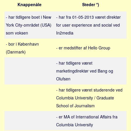
Sverige
Knappenåle
Steder *)
Norge
- har tidligere boet i New
- har fra 01-05-2013 været direktør
Thailand
York City-området (USA)
for user experience and social ved
Italien
som voksen
In2media
Grækenland
- bor i København
- er medstifter af Hello Group
USA
(Danmark)
Alle
- har tidligere været
Nøgleord
marketingdirektør ved Bang og
Bolig
Olufsen
Job
- har tidligere været studerende ved
Virksomhed
Columbia University / Graduate
Investering
School of Journalism
Pension og opsparing
- er MA of International Affairs fra
Forbrug
Columbia University