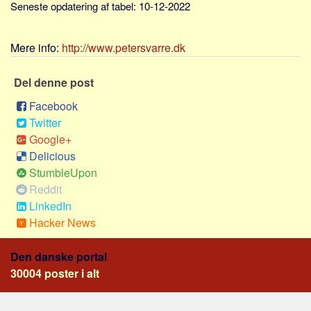
Seneste opdatering af tabel: 10-12-2022
Skribenter
Personer
Mere info:
http://www.petersvarre.dk
Steder
Kilder
Del denne post
Om
Facebook
Twitter
Webstedet
Google+
Forhistorien
Delicious
Redigering
StumbleUpon
Tekstannoncer
Reddit
LinkedIn
Bannere
Hacker News
Hjælp
Den danske portal
30004 poster i alt