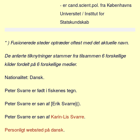
Social sikring og sundhed
- er cand.scient.pol. fra Københavns
Transport
Universitet / Institut for
Alle
Statskundskab
Aspekter
* ) Fusionerede steder optræder oftest med det aktuelle navn.
Køb og salg
Økonomi
De anførte tilknytninger stammer fra tilsammen 6 forskellige
Jura og regler
kilder fordelt på 6 forskellige medier.
Skatter og afgifter
Nationalitet: Dansk.
Statistik
Peter Svarre er født i fiskenes tegn.
Praktisk
Alle
Peter Svarre er søn af [Erik Svarre]().
Meta
Peter Svarre er søn af
Karin-Lis Svarre
.
Dokumenttyper
Personligt websted på dansk
.
Emner