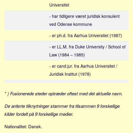
Social sikring og sundhed
Universitet
Transport
- har tidligere været juridisk konsulent
Alle
ved Odense kommune
Aspekter
- er ph.d. fra Aarhus Universitet (1987)
Køb og salg
- er LL.M. fra Duke University / School of
Økonomi
Law (1984 – 1985)
Jura og regler
- er cand.jur. fra Aarhus Universitet /
Skatter og afgifter
Juridisk Institut (1978)
Statistik
Praktisk
* ) Fusionerede steder optræder oftest med det aktuelle navn.
Alle
De anførte tilknytninger stammer fra tilsammen 9 forskellige
Meta
kilder fordelt på 9 forskellige medier.
Dokumenttyper
Nationalitet: Dansk.
Emner