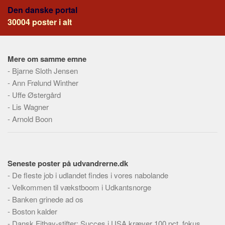
Den danske portal
30004 poster i alt
Mere om samme emne
-
Bjarne Sloth Jensen
-
Ann Frølund Winther
-
Uffe Østergård
-
Lis Wagner
-
Arnold Boon
Seneste poster på udvandrerne.dk
-
De fleste job i udlandet findes i vores nabolande
-
Velkommen til vækstboom i Udkantsnorge
-
Banken grinede ad os
-
Boston kalder
-
Dansk Fitbay-stifter: Succes i USA kræver 100 pct. fokus