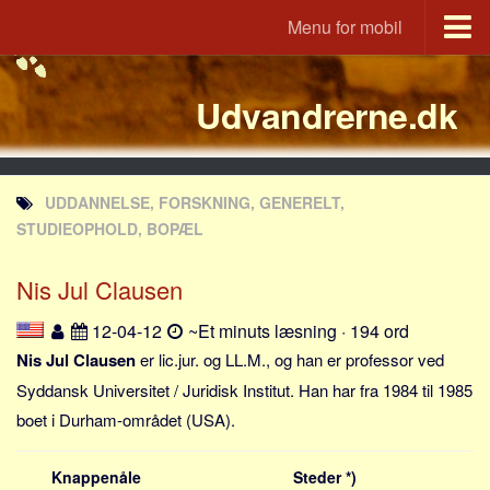
Menu for mobil
Portal
Udvandrerne.dk
Udvandrerne.dk
Utvandrerne.no
Utvandrarna.se
UDDANNELSE, FORSKNING, GENERELT,
Tyskland.dk
STUDIEOPHOLD, BOPÆL
England.dk
Nis Jul Clausen
Rusland.dk
JLKM.dk
12-04-12
~Et minuts læsning · 194 ord
Lande
Nis Jul Clausen
er lic.jur. og LL.M., og han er professor ved
Syddansk Universitet / Juridisk Institut. Han har fra 1984 til 1985
Tyrkiet
boet i Durham-området (USA).
Spanien
Frankrig
Knappenåle
Steder *)