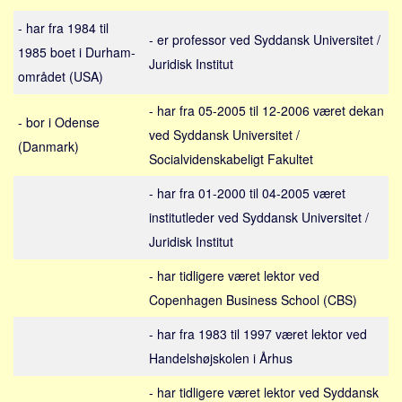
Sverige
- har fra 1984 til
Norge
- er professor ved Syddansk Universitet /
1985 boet i Durham-
Thailand
Juridisk Institut
området (USA)
Italien
- har fra 05-2005 til 12-2006 været dekan
Grækenland
- bor i Odense
ved Syddansk Universitet /
(Danmark)
USA
Socialvidenskabeligt Fakultet
Alle
- har fra 01-2000 til 04-2005 været
Nøgleord
institutleder ved Syddansk Universitet /
Bolig
Juridisk Institut
Job
- har tidligere været lektor ved
Virksomhed
Copenhagen Business School (CBS)
Investering
- har fra 1983 til 1997 været lektor ved
Pension og opsparing
Handelshøjskolen i Århus
Forbrug
- har tidligere været lektor ved Syddansk