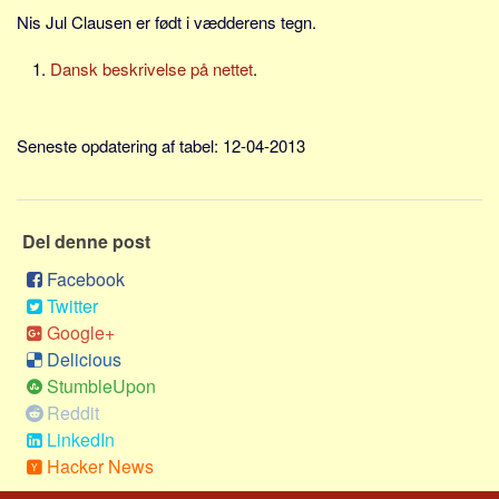
Skribenter
Nis Jul Clausen er født i vædderens tegn.
Personer
Dansk beskrivelse på nettet
.
Steder
Kilder
Seneste opdatering af tabel: 12-04-2013
Om
Webstedet
Forhistorien
Del denne post
Redigering
Facebook
Tekstannoncer
Twitter
Google+
Bannere
Delicious
Hjælp
StumbleUpon
Reddit
LinkedIn
Hacker News