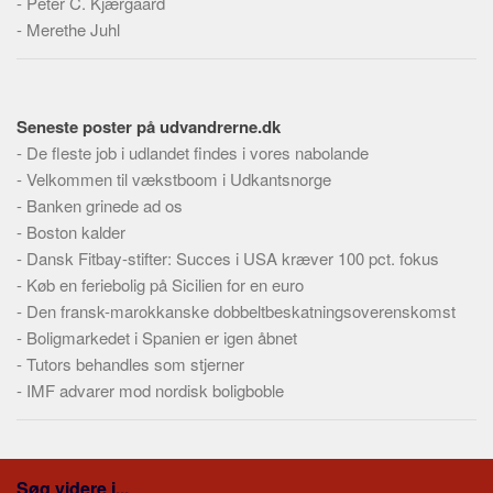
-
Peter C. Kjærgaard
-
Merethe Juhl
Seneste poster på udvandrerne.dk
-
De fleste job i udlandet findes i vores nabolande
-
Velkommen til vækstboom i Udkantsnorge
-
Banken grinede ad os
-
Boston kalder
-
Dansk Fitbay-stifter: Succes i USA kræver 100 pct. fokus
-
Køb en feriebolig på Sicilien for en euro
-
Den fransk-marokkanske dobbeltbeskatningsoverenskomst
-
Boligmarkedet i Spanien er igen åbnet
-
Tutors behandles som stjerner
-
IMF advarer mod nordisk boligboble
Søg videre i...