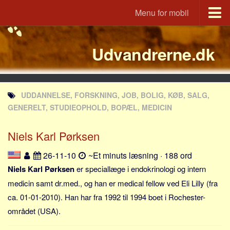
Menu for mobil
Portal
Udvandrerne.dk
Udvandrerne.dk
Utvandrerne.no
Utvandrarna.se
UDDANNELSE, FORSKNING, JOB, BOLIG, KØB, SALG,
Tyskland.dk
GENERELT, STUDIEOPHOLD, BOPÆL, MEDICIN
England.dk
Niels Karl Pørksen
Rusland.dk
JLKM.dk
26-11-10
~Et minuts læsning · 188 ord
Lande
Niels Karl Pørksen
er speciallæge i endokrinologi og intern
medicin samt dr.med., og han er medical fellow ved Eli Lilly (fra
Tyrkiet
ca. 01-01-2010). Han har fra 1992 til 1994 boet i Rochester-
Spanien
området (USA).
Frankrig