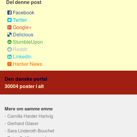
Del denne post
Skribenter
Facebook
Personer
Twitter
Steder
Google+
Kilder
Delicious
StumbleUpon
Om
Reddit
Webstedet
LinkedIn
Forhistorien
Hacker News
Redigering
Den danske portal
Tekstannoncer
30004 poster i alt
Bannere
Hjælp
Mere om samme emne
-
Camilla Harder Hartvig
-
Gerhard Glaser
-
Sara Linderoth Bouchet