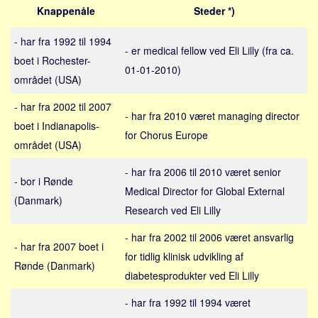
Sverige
Knappenåle
Steder *)
Norge
- har fra 1992 til 1994
Thailand
- er medical fellow ved Eli Lilly (fra ca.
boet i Rochester-
01-01-2010)
Italien
området (USA)
Grækenland
- har fra 2002 til 2007
- har fra 2010 været managing director
USA
boet i Indianapolis-
for Chorus Europe
Alle
området (USA)
Nøgleord
- har fra 2006 til 2010 været senior
- bor i Rønde
Bolig
Medical Director for Global External
(Danmark)
Research ved Eli Lilly
Job
Virksomhed
- har fra 2002 til 2006 været ansvarlig
- har fra 2007 boet i
Investering
for tidlig klinisk udvikling af
Rønde (Danmark)
diabetesprodukter ved Eli Lilly
Pension og opsparing
Forbrug
- har fra 1992 til 1994 været