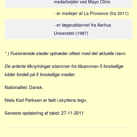
Social sikring og sundhed
medarbejder ved Mayo Clinic
Transport
- er medejer af La Provence (fra 2011)
Alle
- er lægeuddannet fra Aarhus
Aspekter
Universitet (1987)
Køb og salg
Økonomi
* ) Fusionerede steder optræder oftest med det aktuelle navn.
Jura og regler
De anførte tilknytninger stammer fra tilsammen 5 forskellige
Skatter og afgifter
kilder fordelt på 5 forskellige medier.
Statistik
Nationalitet: Dansk.
Praktisk
Alle
Niels Karl Pørksen er født i skyttens tegn.
Meta
Seneste opdatering af tabel: 27-11-2011
Dokumenttyper
Emner