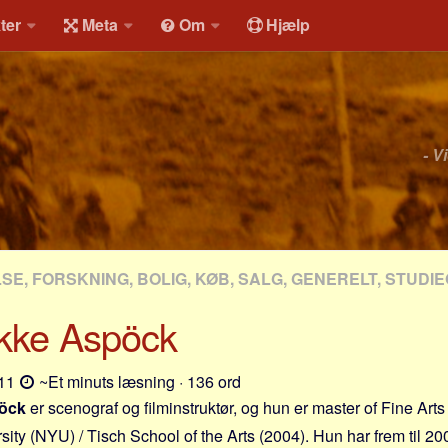
ter
Meta
Om
Hjælp
- V
E, FORSKNING, BOLIG, KØB, SALG, GENERELT, STUDI
ikke Aspöck
-11
~Et minuts læsning · 136 ord
pöck
er scenograf og filminstruktør, og hun er master of Fine Arts
ity (NYU) / Tisch School of the Arts (2004). Hun har frem til 2