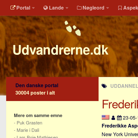
Portal
Lande
Nøgleord
Aspek
Udvandrerne.dk
Den danske portal
UDDANNELS
30004 poster i alt
Freder
Mere om samme emne
23-05
-
Puk Grasten
Frederikke As
-
Marie i Dali
New York Univers
-
Lars Boje Mathiesen