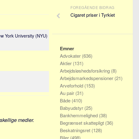
FOREGÅENDE BIDRAG
Cigaret priser i Tyrkiet
ew York University (NYU)
Emner
Advokater
(636)
Aktier
(131)
Arbejdsløshedsforsikring
(8)
Arbejdsmarkedspensioner
(21)
Arveforhold
(153)
Au pair
(31)
Både
(410)
Babyudstyr
(25)
Bankhemmelighed
(38)
rskellige medier.
Begrænset skattepligt
(36)
Beskatningsret
(128)
Biler
(498)