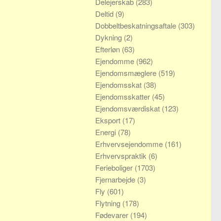
Delejerskab
(283)
Deltid
(9)
Dobbeltbeskatningsaftale
(303)
Dykning
(2)
Efterløn
(63)
Ejendomme
(962)
Ejendomsmæglere
(519)
Ejendomsskat
(38)
Ejendomsskatter
(45)
Ejendomsværdiskat
(123)
Eksport
(17)
Energi
(78)
Erhvervsejendomme
(161)
Erhvervspraktik
(6)
Ferieboliger
(1703)
Fjernarbejde
(3)
Fly
(601)
Flytning
(178)
Fødevarer
(194)