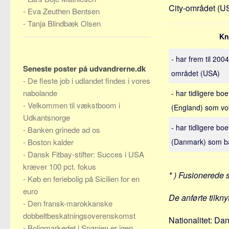
City-området (U
-
Eva Zeuthen Bentsen
-
Tanja Blindbæk Olsen
Kn
- har frem til 200
Seneste poster på udvandrerne.dk
området (USA)
-
De fleste job i udlandet findes i vores
nabolande
- har tidligere b
-
Velkommen til vækstboom i
(England) som v
Udkantsnorge
- har tidligere boe
-
Banken grinede ad os
-
Boston kalder
(Danmark) som b
-
Dansk Fitbay-stifter: Succes i USA
kræver 100 pct. fokus
* ) Fusionerede 
-
Køb en feriebolig på Sicilien for en
euro
De anførte tilkny
-
Den fransk-marokkanske
dobbeltbeskatningsoverenskomst
Nationalitet: Da
-
Boligmarkedet i Spanien er igen