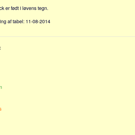
k er født i løvens tegn.
ng af tabel: 11-08-2014
t
n
s