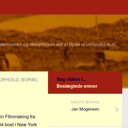
idencenter og debatforum om at flytte til udlandet m.m.
Søg videre i...
EOPHOLD, BOPÆL
Beslægtede emner
NÆSTE BIDRAG
Jan Mogensen
 in FIlmmaking fra
004 boet i New York