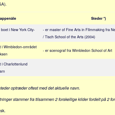
SA).
appenåle
Steder *)
4 boet i New York City-
- er master of Fine Arts in FIlmmaking fra N
/ Tisch School of the Arts (2004)
oet i Wimbledon-området
- er scenograf fra Wimbledon School of Art
oksen
t i Charlottenlund
arn
steder optræder oftest med det aktuelle navn.
tninger stammer fra tilsammen 2 forskellige kilder fordelt på 2 fo
nsk.