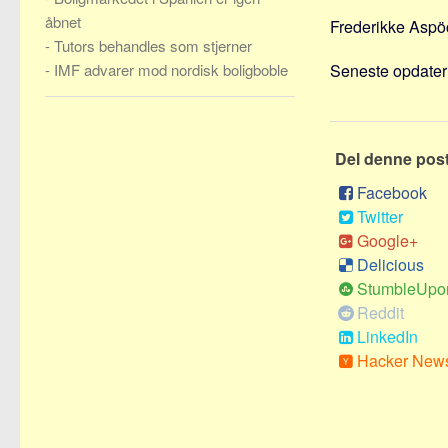
åbnet
Frederikke Aspöc
-
Tutors behandles som stjerner
-
IMF advarer mod nordisk boligboble
Seneste opdateri
Del denne pos
Facebook
Twitter
Google+
Delicious
StumbleUpo
Reddit
LinkedIn
Hacker New