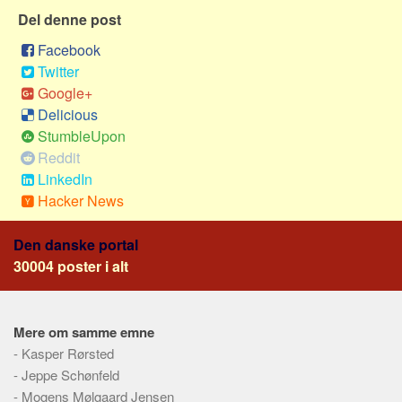
Del denne post
Facebook
Twitter
Google+
Delicious
StumbleUpon
Reddit
LinkedIn
Hacker News
Den danske portal
30004 poster i alt
Mere om samme emne
-
Kasper Rørsted
-
Jeppe Schønfeld
-
Mogens Mølgaard Jensen