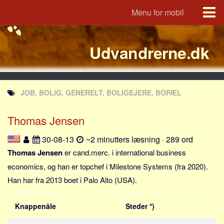
Menu for mobil
Portal
Udvandrerne.dk
Udvandrerne.dk
Utvandrerne.no
Utvandrarna.se
JOB, BOLIG, GENERELT, BOLIGEJERE, BOPÆL
Tyskland.dk
England.dk
Thomas Jensen
Rusland.dk
30-08-13
~2 minutters læsning · 289 ord
JLKM.dk
Thomas Jensen
er cand.merc. i international business
Lande
economics, og han er topchef i Milestone Systems (fra 2020).
Han har fra 2013 boet i Palo Alto (USA).
Tyrkiet
Spanien
Knappenåle
Steder *)
Frankrig