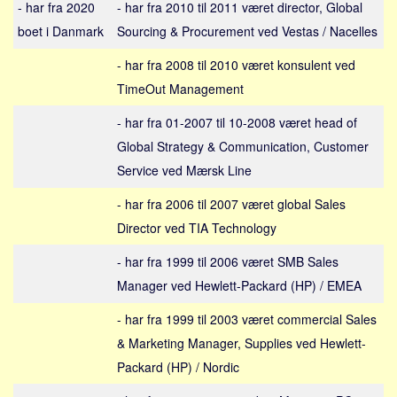
Social sikring og sundhed
- har fra 2020
- har fra 2010 til 2011 været director, Global
boet i Danmark
Sourcing & Procurement ved Vestas / Nacelles
Transport
Alle
- har fra 2008 til 2010 været konsulent ved
TimeOut Management
Aspekter
- har fra 01-2007 til 10-2008 været head of
Køb og salg
Global Strategy & Communication, Customer
Økonomi
Service ved Mærsk Line
Jura og regler
- har fra 2006 til 2007 været global Sales
Skatter og afgifter
Director ved TIA Technology
Statistik
Praktisk
- har fra 1999 til 2006 været SMB Sales
Manager ved Hewlett-Packard (HP) / EMEA
Alle
Meta
- har fra 1999 til 2003 været commercial Sales
& Marketing Manager, Supplies ved Hewlett-
Dokumenttyper
Packard (HP) / Nordic
Emner