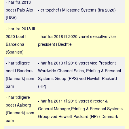
- har fra 2013
Sverige
boet i Palo Alto
- er topchef i Milestone Systems (fra 2020)
Norge
(USA)
Thailand
- har fra 2018 til
Italien
2020 boet i
- har fra 2018 til 2020 været executive vice
Grækenland
Barcelona
president i Bechtle
USA
(Spanien)
Alle
- har tidligere
- har fra 2013 til 2018 været vice President
Nøgleord
boet i Randers
Wordwide Channel Sales, Printing & Personal
Bolig
(Danmark) som
Systems Group (PPS) ved Hewlett-Packard
Job
barn
(HP)
Virksomhed
- har tidligere
- har fra 2011 til 2013 været director &
Investering
boet i Aalborg
General Manager,Printing & Personal Systems
(Danmark) som
Pension og opsparing
Group ved Hewlett-Packard (HP) / Denmark
barn
Forbrug