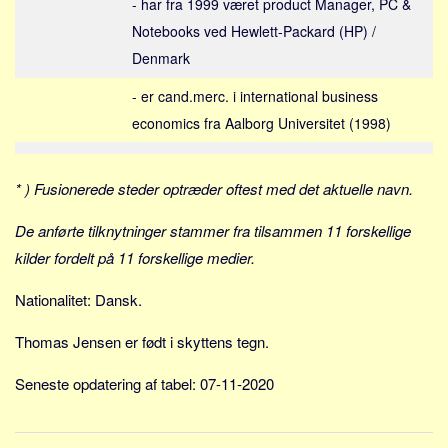
- har fra 1999 været product Manager, PC &
Skribenter
Notebooks ved Hewlett-Packard (HP) /
Personer
Denmark
Steder
- er cand.merc. i international business
Kilder
economics fra Aalborg Universitet (1998)
Om
Webstedet
* ) Fusionerede steder optræder oftest med det aktuelle navn.
Forhistorien
De anførte tilknytninger stammer fra tilsammen 11 forskellige
Redigering
kilder fordelt på 11 forskellige medier.
Tekstannoncer
Nationalitet: Dansk.
Bannere
Hjælp
Thomas Jensen er født i skyttens tegn.
Seneste opdatering af tabel: 07-11-2020