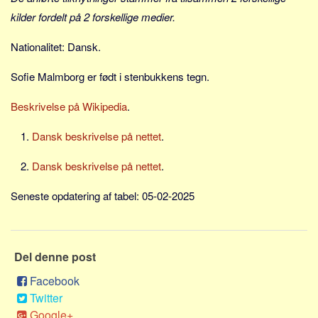
Social sikring og sundhed
kilder fordelt på 2 forskellige medier.
Transport
Nationalitet: Dansk.
Alle
Aspekter
Sofie Malmborg er født i stenbukkens tegn.
Køb og salg
Beskrivelse på Wikipedia
.
Økonomi
Dansk beskrivelse på nettet
.
Jura og regler
Skatter og afgifter
Dansk beskrivelse på nettet
.
Statistik
Seneste opdatering af tabel: 05-02-2025
Praktisk
Alle
Meta
Del denne post
Facebook
Dokumenttyper
Twitter
Emner
Google+