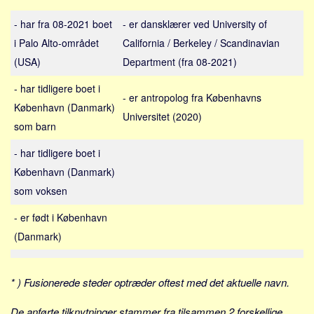
Sverige
- har fra 08-2021 boet
- er dansklærer ved University of
Norge
i Palo Alto-området
California / Berkeley / Scandinavian
Thailand
(USA)
Department (fra 08-2021)
Italien
- har tidligere boet i
Grækenland
- er antropolog fra Københavns
København (Danmark)
USA
Universitet (2020)
som barn
Alle
- har tidligere boet i
Nøgleord
København (Danmark)
Bolig
som voksen
Job
- er født i København
Virksomhed
(Danmark)
Investering
Pension og opsparing
* ) Fusionerede steder optræder oftest med det aktuelle navn.
Forbrug
De anførte tilknytninger stammer fra tilsammen 2 forskellige