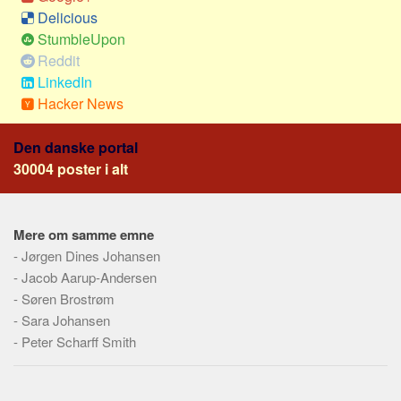
Skribenter
Delicious
Personer
StumbleUpon
Reddit
Steder
LinkedIn
Kilder
Hacker News
Om
Den danske portal
Webstedet
30004 poster i alt
Forhistorien
Redigering
Mere om samme emne
Tekstannoncer
-
Jørgen Dines Johansen
Bannere
-
Jacob Aarup-Andersen
-
Søren Brostrøm
Hjælp
-
Sara Johansen
-
Peter Scharff Smith