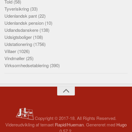
Told
(58)
Tyverisikring
(33)
Udenlandsk pant
(22)
Udenlandsk pension
(10)
Udlandsdanskere
(138)
Udsigtsboliger
(108)
Udstationering
(1756)
Villaer
(1026)
Vindmøller
(25)
Virksomhedsetablering
(390)
Copyright © 2017-18. All Rights Reserved.
Videreudvikling af temaet
Rapid/Hueman
. Genereret med
Hugo
0.57.2.