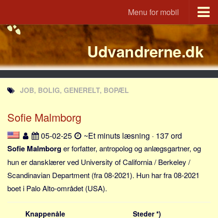
Menu for mobil
Portal
Udvandrerne.dk
Udvandrerne.dk
Utvandrerne.no
Utvandrarna.se
JOB, BOLIG, GENERELT, BOPÆL
Tyskland.dk
England.dk
Sofie Malmborg
Rusland.dk
05-02-25
~Et minuts læsning · 137 ord
JLKM.dk
Sofie Malmborg
er forfatter, antropolog og anlægsgartner, og
Lande
hun er dansklærer ved University of California / Berkeley /
Scandinavian Department (fra 08-2021). Hun har fra 08-2021
Tyrkiet
boet i Palo Alto-området (USA).
Spanien
Frankrig
Knappenåle
Steder *)