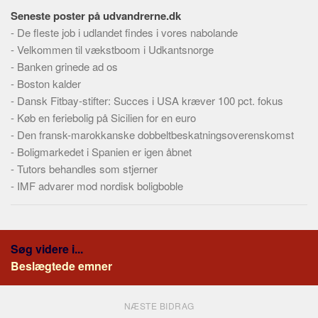
Seneste poster på udvandrerne.dk
-
De fleste job i udlandet findes i vores nabolande
-
Velkommen til vækstboom i Udkantsnorge
-
Banken grinede ad os
-
Boston kalder
-
Dansk Fitbay-stifter: Succes i USA kræver 100 pct. fokus
-
Køb en feriebolig på Sicilien for en euro
-
Den fransk-marokkanske dobbeltbeskatningsoverenskomst
-
Boligmarkedet i Spanien er igen åbnet
-
Tutors behandles som stjerner
-
IMF advarer mod nordisk boligboble
Søg videre i...
Beslægtede emner
NÆSTE BIDRAG