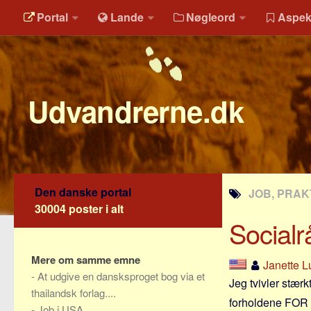
Portal
Lande
Nøgleord
Aspek
Udvandrerne.dk
Den danske portal
JOB, PRAK
30004 poster i alt
Socialr
Mere om samme emne
Janette L
-
At udgive en dansksproget bog via et
Jeg tvivler stær
thailandsk forlag....
forholdene FOR f
-
Job i USA