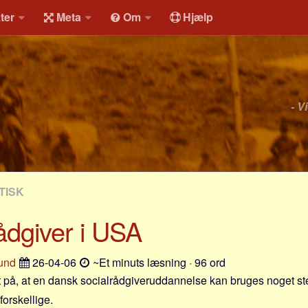
ter
Meta
Om
Hjælp
- V
TISK
ådgiver i USA
und
26-04-06
~Et minuts læsning · 96 ord
kt på, at en dansk socialrådgiveruddannelse kan bruges noget ste
orskellige.