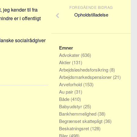
FOREGÅENDE BIDRAG
jeg kender til fra
Opholdstilladelse
ndre er i offentligt
n danske socialrådgiver
Emner
Advokater
(636)
Aktier
(131)
Arbejdsløshedsforsikring
(8)
Arbejdsmarkedspensioner
(21)
Arveforhold
(153)
Au pair
(31)
Både
(410)
Babyudstyr
(25)
Bankhemmelighed
(38)
Begrænset skattepligt
(36)
Beskatningsret
(128)
Biler
(498)