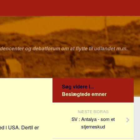
idencenter og debatforum om at flytte til udlandet m.m.
Søg videre i...
Beslægtede emner
NÆSTE BIDRAG
SV : Antalya - som et
stjerneskud
d i USA. Dertil er