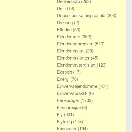
Delejerskab
(283)
Deltid
(9)
Dobbeltbeskatningsaftale
(303)
Dykning
(2)
Efterløn
(63)
Ejendomme
(962)
Ejendomsmæglere
(519)
Ejendomsskat
(38)
Ejendomsskatter
(45)
Ejendomsværdiskat
(123)
Eksport
(17)
Energi
(78)
Erhvervsejendomme
(161)
Erhvervspraktik
(6)
Ferieboliger
(1703)
Fjernarbejde
(3)
Fly
(601)
Flytning
(178)
Fødevarer
(194)