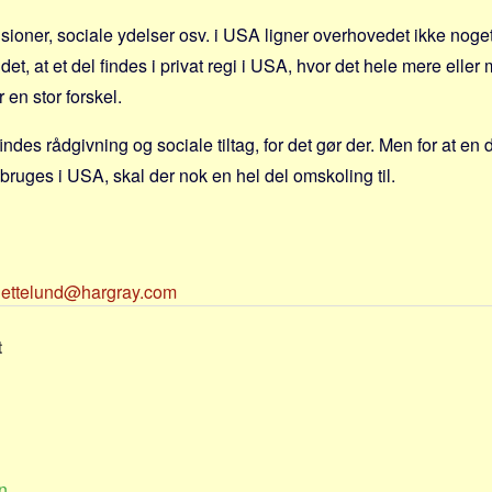
ioner, sociale ydelser osv. i USA ligner overhovedet ikke noget, 
t, at et del findes i privat regi i USA, hvor det hele mere eller mi
 en stor forskel.
 findes rådgivning og sociale tiltag, for det gør der. Men for at e
ruges i USA, skal der nok en hel del omskoling til.
nettelund@hargray.com
t
n