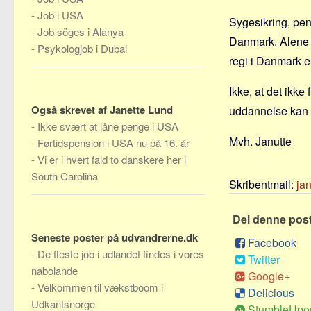
-
Job i USA
Sygesikring, pens
-
Job söges i Alanya
Danmark. Alene de
-
Psykologjob i Dubai
regi i Danmark er
Ikke, at det ikke
Også skrevet af Janette Lund
uddannelse kan b
-
Ikke svært at låne penge i USA
Mvh. Janutte
-
Førtidspension i USA nu på 16. år
-
Vi er i hvert fald to danskere her i
South Carolina
Skribentmail:
ja
Del denne pos
Seneste poster på udvandrerne.dk
Facebook
-
De fleste job i udlandet findes i vores
Twitter
nabolande
Google+
-
Velkommen til vækstboom i
Delicious
Udkantsnorge
StumbleUpo