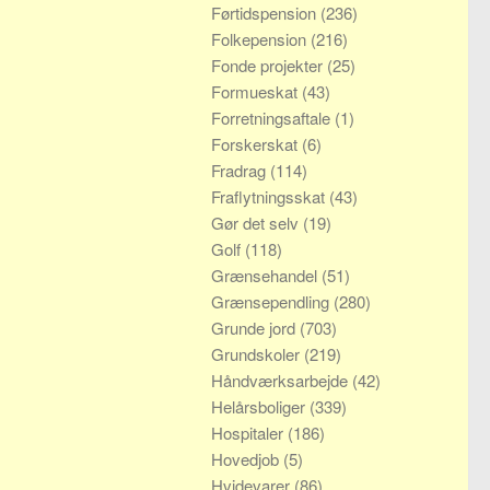
Førtidspension
(236)
Folkepension
(216)
Fonde projekter
(25)
Formueskat
(43)
Forretningsaftale
(1)
Forskerskat
(6)
Fradrag
(114)
Fraflytningsskat
(43)
Gør det selv
(19)
Golf
(118)
Grænsehandel
(51)
Grænsependling
(280)
Grunde jord
(703)
Grundskoler
(219)
Håndværksarbejde
(42)
Helårsboliger
(339)
Hospitaler
(186)
Hovedjob
(5)
Hvidevarer
(86)