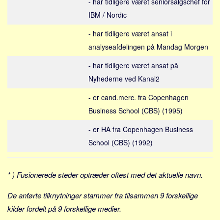
- har tidligere været seniorsalgschef for
Social sikring og sundhed
IBM / Nordic
Transport
Alle
- har tidligere været ansat i
analyseafdelingen på Mandag Morgen
Aspekter
- har tidligere været ansat på
Køb og salg
Nyhederne ved Kanal2
Økonomi
- er cand.merc. fra Copenhagen
Jura og regler
Business School (CBS) (1995)
Skatter og afgifter
Statistik
- er HA fra Copenhagen Business
School (CBS) (1992)
Praktisk
Alle
* ) Fusionerede steder optræder oftest med det aktuelle navn.
Meta
De anførte tilknytninger stammer fra tilsammen 9 forskellige
Dokumenttyper
kilder fordelt på 9 forskellige medier.
Emner