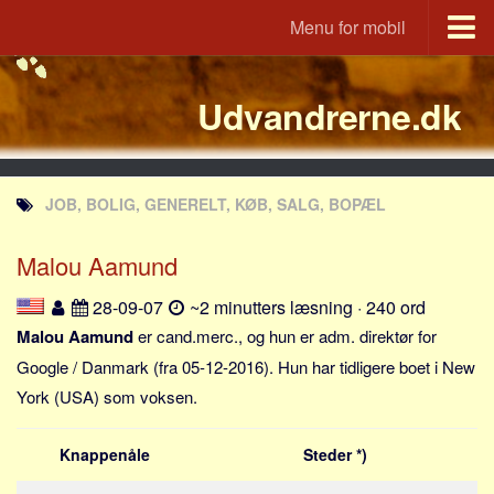
Menu for mobil
Portal
Udvandrerne.dk
Udvandrerne.dk
Utvandrerne.no
Utvandrarna.se
JOB, BOLIG, GENERELT, KØB, SALG, BOPÆL
Tyskland.dk
England.dk
Malou Aamund
Rusland.dk
28-09-07
~2 minutters læsning · 240 ord
JLKM.dk
Malou Aamund
er cand.merc., og hun er adm. direktør for
Lande
Google / Danmark (fra 05-12-2016). Hun har tidligere boet i New
York (USA) som voksen.
Tyrkiet
Spanien
Knappenåle
Steder *)
Frankrig