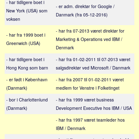
- har tidligere boet i
Sverige
- er adm. direktør for Google /
New York (USA) som
Norge
Danmark (fra 05-12-2016)
voksen
Thailand
- har fra 07-2013 været direktør for
Italien
- har fra 1999 boet i
Marketing & Operations ved IBM /
Grækenland
Greenwich (USA)
Denmark
USA
- har tidligere boet i
- har fra 01-02-2011 til 07-2013 været
Alle
Hong Kong som barn
salgsdirektør ved Microsoft / Danmark
Nøgleord
- er født i København
- har fra 2007 til 01-02-2011 været
Bolig
(Danmark)
medlem for Venstre i Folketinget
Job
- bor i Charlottenlund
- har fra 1999 været business
Virksomhed
(Danmark)
Development Executive hos IBM / USA
Investering
- har fra 1997 været teamleder hos
Pension og opsparing
IBM / Denmark
Forbrug