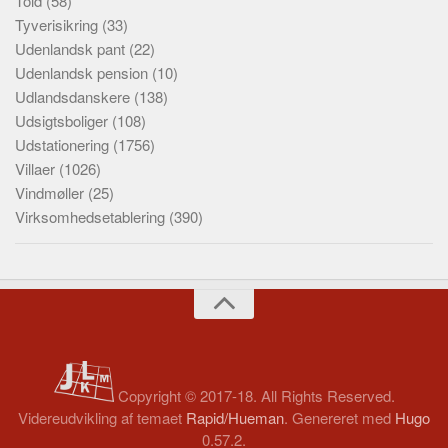
Told
(58)
Tyverisikring
(33)
Udenlandsk pant
(22)
Udenlandsk pension
(10)
Udlandsdanskere
(138)
Udsigtsboliger
(108)
Udstationering
(1756)
Villaer
(1026)
Vindmøller
(25)
Virksomhedsetablering
(390)
Copyright © 2017-18. All Rights Reserved.
Videreudvikling af temaet
Rapid/Hueman
. Genereret med
Hugo
0.57.2.