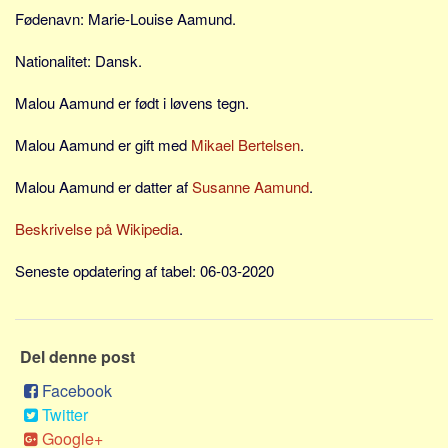
Skribenter
Fødenavn: Marie-Louise Aamund.
Personer
Nationalitet: Dansk.
Steder
Malou Aamund er født i løvens tegn.
Kilder
Om
Malou Aamund er gift med
Mikael Bertelsen
.
Webstedet
Malou Aamund er datter af
Susanne Aamund
.
Forhistorien
Beskrivelse på Wikipedia
.
Redigering
Tekstannoncer
Seneste opdatering af tabel: 06-03-2020
Bannere
Hjælp
Del denne post
Facebook
Twitter
Google+