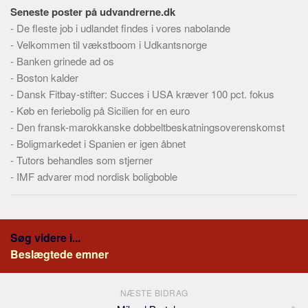
Seneste poster på udvandrerne.dk
-
De fleste job i udlandet findes i vores nabolande
-
Velkommen til vækstboom i Udkantsnorge
-
Banken grinede ad os
-
Boston kalder
-
Dansk Fitbay-stifter: Succes i USA kræver 100 pct. fokus
-
Køb en feriebolig på Sicilien for en euro
-
Den fransk-marokkanske dobbeltbeskatningsoverenskomst
-
Boligmarkedet i Spanien er igen åbnet
-
Tutors behandles som stjerner
-
IMF advarer mod nordisk boligboble
Søg videre i...
Beslægtede emner
NÆSTE BIDRAG