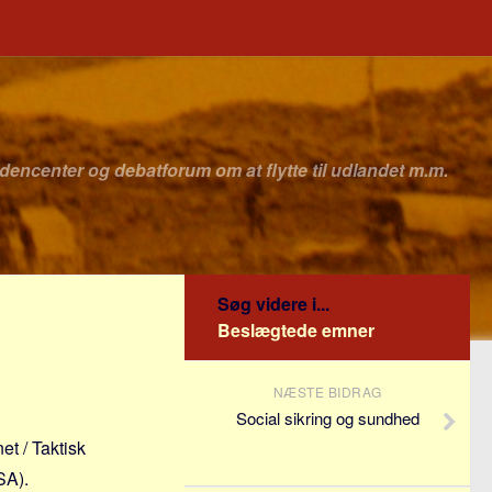
idencenter og debatforum om at flytte til udlandet m.m.
Søg videre i...
Beslægtede emner
NÆSTE BIDRAG
Social sikring og sundhed
et / Taktisk
SA).