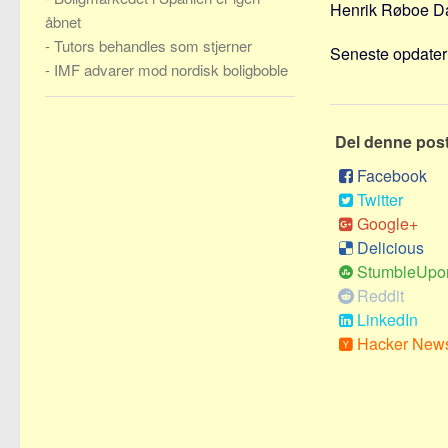
Henrik Røboe Dam
åbnet
-
Tutors behandles som stjerner
Seneste opdateri
-
IMF advarer mod nordisk boligboble
Del denne pos
Facebook
Twitter
Google+
Delicious
StumbleUpo
Reddit
LinkedIn
Hacker New