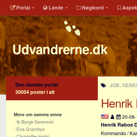
Portal
Lande
Nøgleord
Aspek
Udvandrerne.dk
Den danske portal
JOB, GENE
30004 poster i alt
Henrik
Mere om samme emne
20-08
-
Ib Byrge Sørensen
Henrik Røboe 
-
Eva Grambye
Kommando / Karu
-
Christoffer Hviid