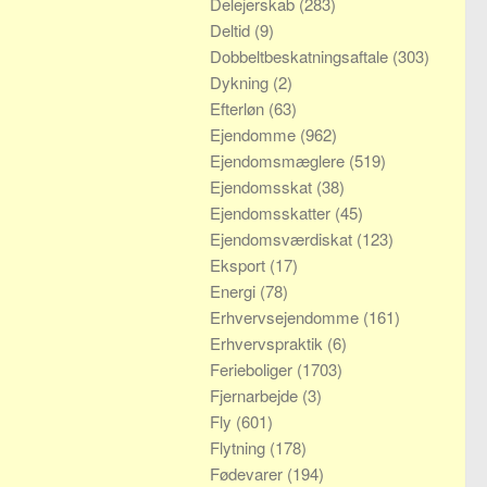
Delejerskab
(283)
Deltid
(9)
Dobbeltbeskatningsaftale
(303)
Dykning
(2)
Efterløn
(63)
Ejendomme
(962)
Ejendomsmæglere
(519)
Ejendomsskat
(38)
Ejendomsskatter
(45)
Ejendomsværdiskat
(123)
Eksport
(17)
Energi
(78)
Erhvervsejendomme
(161)
Erhvervspraktik
(6)
Ferieboliger
(1703)
Fjernarbejde
(3)
Fly
(601)
Flytning
(178)
Fødevarer
(194)