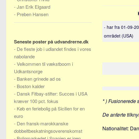
-
Jan Erik Elgaard
-
Preben Hansen
- har fra 01-09-2
området (USA)
Seneste poster på udvandrerne.dk
-
De fleste job i udlandet findes i vores
nabolande
-
Velkommen til vækstboom i
Udkantsnorge
-
Banken grinede ad os
-
Boston kalder
-
Dansk Fitbay-stifter: Succes i USA
* ) Fusionerede 
kræver 100 pct. fokus
-
Køb en feriebolig på Sicilien for en
De anførte tilkny
euro
-
Den fransk-marokkanske
Nationalitet: Da
dobbeltbeskatningsoverenskomst
-
Boligmarkedet i Spanien er igen