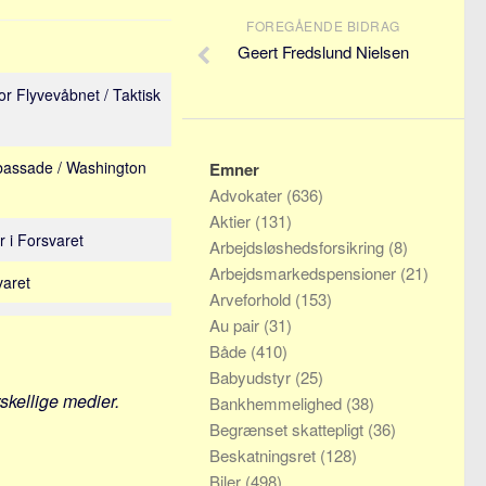
FOREGÅENDE BIDRAG
Geert Fredslund Nielsen
or Flyvevåbnet / Taktisk
bassade / Washington
Emner
Advokater
(636)
Aktier
(131)
r i Forsvaret
Arbejdsløshedsforsikring
(8)
Arbejdsmarkedspensioner
(21)
varet
Arveforhold
(153)
Au pair
(31)
Både
(410)
Babyudstyr
(25)
rskellige medier.
Bankhemmelighed
(38)
Begrænset skattepligt
(36)
Beskatningsret
(128)
Biler
(498)