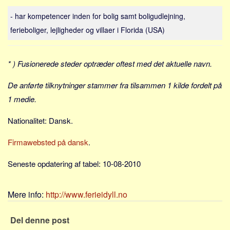
Sverige
- har kompetencer inden for bolig samt boligudlejning,
Norge
ferieboliger, lejligheder og villaer i Florida (USA)
Thailand
Italien
* ) Fusionerede steder optræder oftest med det aktuelle navn.
Grækenland
USA
De anførte tilknytninger stammer fra tilsammen 1 kilde fordelt på
1 medie.
Alle
Nøgleord
Nationalitet: Dansk.
Bolig
Firmawebsted på dansk
.
Job
Seneste opdatering af tabel: 10-08-2010
Virksomhed
Investering
Mere info:
http://www.ferieidyll.no
Pension og opsparing
Forbrug
Del denne post