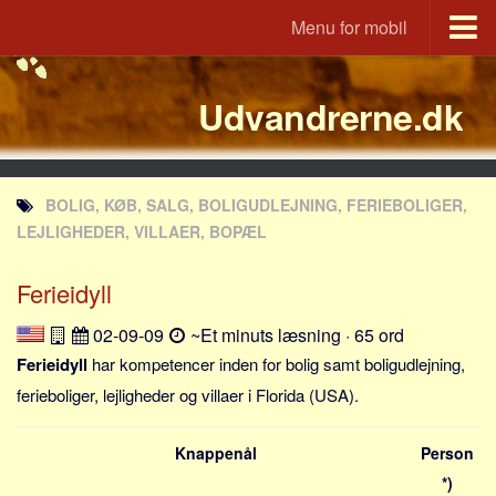
Menu for mobil
Portal
Udvandrerne.dk
Udvandrerne.dk
Utvandrerne.no
Utvandrarna.se
BOLIG, KØB, SALG, BOLIGUDLEJNING, FERIEBOLIGER,
Tyskland.dk
LEJLIGHEDER, VILLAER, BOPÆL
England.dk
Ferieidyll
Rusland.dk
JLKM.dk
02-09-09
~Et minuts læsning · 65 ord
Lande
Ferieidyll
har kompetencer inden for bolig samt boligudlejning,
ferieboliger, lejligheder og villaer i Florida (USA).
Tyrkiet
Spanien
Knappenål
Person
Frankrig
*)