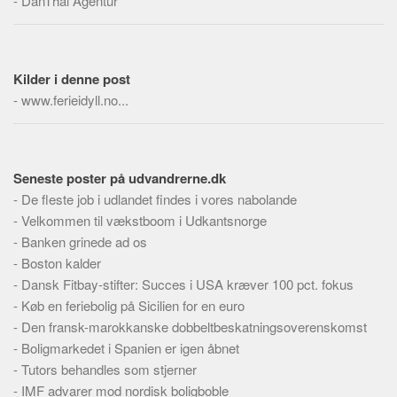
-
DanThai Agentur
Skribenter
Personer
Steder
Kilder i denne post
Kilder
-
www.ferieidyll.no...
Om
Webstedet
Seneste poster på udvandrerne.dk
Forhistorien
-
De fleste job i udlandet findes i vores nabolande
Redigering
-
Velkommen til vækstboom i Udkantsnorge
Tekstannoncer
-
Banken grinede ad os
-
Boston kalder
Bannere
-
Dansk Fitbay-stifter: Succes i USA kræver 100 pct. fokus
Hjælp
-
Køb en feriebolig på Sicilien for en euro
-
Den fransk-marokkanske dobbeltbeskatningsoverenskomst
-
Boligmarkedet i Spanien er igen åbnet
-
Tutors behandles som stjerner
-
IMF advarer mod nordisk boligboble