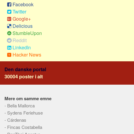
Social sikring og sundhed
Facebook
Transport
Twitter
Google+
Alle
Delicious
Aspekter
StumbleUpon
Reddit
Køb og salg
LinkedIn
Økonomi
Hacker News
Jura og regler
Den danske portal
Skatter og afgifter
30004 poster i alt
Statistik
Praktisk
Alle
Mere om samme emne
-
Bella Mallorca
Meta
-
Sydens Feriehuse
Dokumenttyper
-
Cárdenas
-
Fincas Costabella
Emner