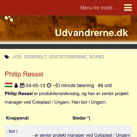
Menu for mobil
Portal
Udvandrerne.dk
Udvandrerne.dk
Utvandrerne.no
Utvandrarna.se
JOB, GENERELT, UDSTATIONERING, BOPÆL
Tyskland.dk
England.dk
Philip Røssel
Rusland.dk
04-05-13
~Et minuts læsning · 86 ord
JLKM.dk
Philip Røssel
er produktionsteknolog, og han er senior projekt
Lande
manager ved Coloplast / Ungarn. Han bor i Ungarn.
Tyrkiet
Knappenål
Steder *)
Spanien
Frankrig
- bor i
- er senior projekt manager ved Coloplast / Ungarn