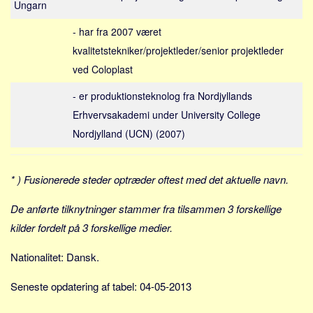
Ungarn
Sverige
Norge
- har fra 2007 været
Thailand
kvalitetstekniker/projektleder/senior projektleder
ved Coloplast
Italien
Grækenland
- er produktionsteknolog fra Nordjyllands
USA
Erhvervsakademi under University College
Nordjylland (UCN) (2007)
Alle
Nøgleord
* ) Fusionerede steder optræder oftest med det aktuelle navn.
Bolig
De anførte tilknytninger stammer fra tilsammen 3 forskellige
Job
kilder fordelt på 3 forskellige medier.
Virksomhed
Investering
Nationalitet: Dansk.
Pension og opsparing
Seneste opdatering af tabel: 04-05-2013
Forbrug