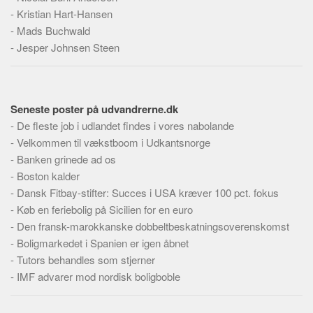
Skribenter
-
Kristian Hart-Hansen
Personer
-
Mads Buchwald
-
Jesper Johnsen Steen
Steder
Kilder
Om
Seneste poster på udvandrerne.dk
Webstedet
-
De fleste job i udlandet findes i vores nabolande
-
Velkommen til vækstboom i Udkantsnorge
Forhistorien
-
Banken grinede ad os
Redigering
-
Boston kalder
Tekstannoncer
-
Dansk Fitbay-stifter: Succes i USA kræver 100 pct. fokus
-
Køb en feriebolig på Sicilien for en euro
Bannere
-
Den fransk-marokkanske dobbeltbeskatningsoverenskomst
Hjælp
-
Boligmarkedet i Spanien er igen åbnet
-
Tutors behandles som stjerner
-
IMF advarer mod nordisk boligboble