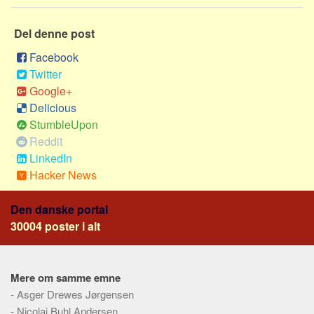
Social sikring og sundhed
Transport
Del denne post
Alle
Facebook
Aspekter
Twitter
Google+
Køb og salg
Delicious
Økonomi
StumbleUpon
Reddit
Jura og regler
LinkedIn
Skatter og afgifter
Hacker News
Statistik
Praktisk
Den danske portal
30004 poster i alt
Alle
Meta
Mere om samme emne
Dokumenttyper
-
Asger Drewes Jørgensen
Emner
-
Nicolai Buhl Andersen