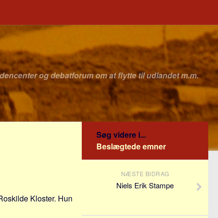
idencenter og debatforum om at flytte til udlandet m.m.
Søg videre i...
Beslægtede emner
NÆSTE BIDRAG
Niels Erik Stampe
 Roskilde Kloster. Hun