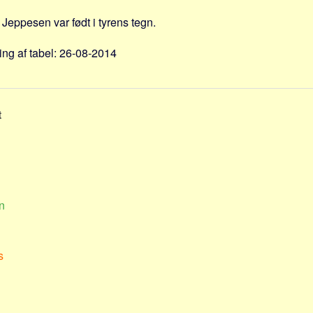
Jeppesen var født i tyrens tegn.
ng af tabel: 26-08-2014
t
n
s