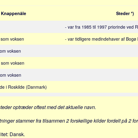
Knappenåle
Steder *)
- var fra 1985 til 1997 priorinde ved 
n som voksen
- var tidligere medindehaver af Bogø
som voksen
n som voksen
som voksen
ode i Roskilde (Danmark)
steder optræder oftest med det aktuelle navn.
tninger stammer fra tilsammen 2 forskellige kilder fordelt på 2 fo
itet: Dansk.