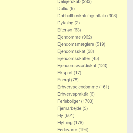
Delejerskab
(283)
Deltid
(9)
Dobbeltbeskatningsaftale
(303)
Dykning
(2)
Efterløn
(63)
Ejendomme
(962)
Ejendomsmæglere
(519)
Ejendomsskat
(38)
Ejendomsskatter
(45)
Ejendomsværdiskat
(123)
Eksport
(17)
Energi
(78)
Erhvervsejendomme
(161)
Erhvervspraktik
(6)
Ferieboliger
(1703)
Fjernarbejde
(3)
Fly
(601)
Flytning
(178)
Fødevarer
(194)