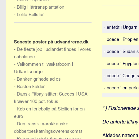
-
Billig Hårtransplantation
-
Lolita Bellstar
- er født i Ungarn
- boede i Etiopie
Seneste poster på udvandrerne.dk
-
De fleste job i udlandet findes i vores
- boede i Sudan 
nabolande
- boede i Egypte
-
Velkommen til vækstboom i
Udkantsnorge
- boede i Congo 
-
Banken grinede ad os
-
Boston kalder
- boede i en peri
-
Dansk Fitbay-stifter: Succes i USA
kræver 100 pct. fokus
* ) Fusionerede 
-
Køb en feriebolig på Sicilien for en
euro
De anførte tilkny
-
Den fransk-marokkanske
dobbeltbeskatningsoverenskomst
Afdødes national
-
Boligmarkedet i Spanien er igen