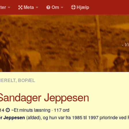
ter
Meta
Om
Hjælp
- V
NERELT, BOPÆL
 Sandager Jeppesen
-14
~Et minuts læsning · 117 ord
er Jeppesen
(afdød), og hun var fra 1985 til 1997 priorinde ved