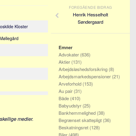
FOREGÅENDE BIDRAG
Henrik Hesselholt
Søndergaard
Roskilde Kloster
 Møllegård
Emner
Advokater
(636)
Aktier
(131)
Arbejdsløshedsforsikring
(8)
Arbejdsmarkedspensioner
(21)
Arveforhold
(153)
Au pair
(31)
Både
(410)
Babyudstyr
(25)
Bankhemmelighed
(38)
rskellige medier.
Begrænset skattepligt
(36)
Beskatningsret
(128)
Biler
(498)