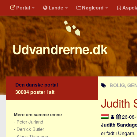
Portal
Lande
Nøgleord
Aspek
Udvandrerne.dk
Den danske portal
BOLIG, GE
30004 poster i alt
Judith
Mere om samme emne
26-08
-
Peter Jurland
Judith Sandag
-
Derrick Butler
er født i Ungarn.
-
Klaus Thymann