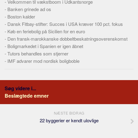
-
Velkommen til vækstboom i Udkantsnorge
Skribenter
-
Banken grinede ad os
Personer
-
Boston kalder
Steder
-
Dansk Fitbay-stifter: Succes i USA kræver 100 pct. fokus
-
Køb en feriebolig på Sicilien for en euro
Kilder
-
Den fransk-marokkanske dobbeltbeskatningsoverenskomst
Om
-
Boligmarkedet i Spanien er igen åbnet
-
Tutors behandles som stjerner
Webstedet
-
IMF advarer mod nordisk boligboble
Forhistorien
Redigering
Tekstannoncer
Søg videre i...
Bannere
Beslægtede emner
Hjælp
NÆSTE BIDRAG
22 byggerier er kendt ulovlige