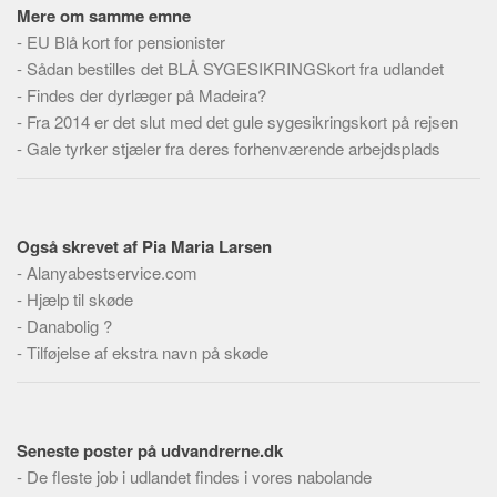
Social sikring og sundhed
Mere om samme emne
Transport
-
EU Blå kort for pensionister
-
Sådan bestilles det BLÅ SYGESIKRINGSkort fra udlandet
Alle
-
Findes der dyrlæger på Madeira?
Aspekter
-
Fra 2014 er det slut med det gule sygesikringskort på rejsen
-
Gale tyrker stjæler fra deres forhenværende arbejdsplads
Køb og salg
Økonomi
Jura og regler
Også skrevet af Pia Maria Larsen
Skatter og afgifter
-
Alanyabestservice.com
Statistik
-
Hjælp til skøde
-
Danabolig ?
Praktisk
-
Tilføjelse af ekstra navn på skøde
Alle
Meta
Dokumenttyper
Seneste poster på udvandrerne.dk
Emner
-
De fleste job i udlandet findes i vores nabolande