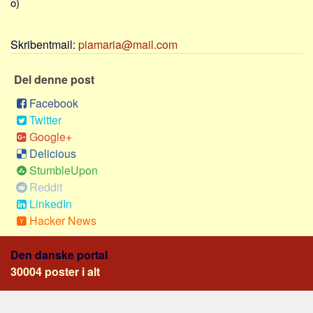
o)
Sverige
Norge
Skribentmail:
piamaria@mail.com
Thailand
Italien
Del denne post
Grækenland
Facebook
USA
Twitter
Google+
Alle
Delicious
Nøgleord
StumbleUpon
Reddit
Bolig
LinkedIn
Job
Hacker News
Virksomhed
Investering
Den danske portal
30004 poster i alt
Pension og opsparing
Forbrug