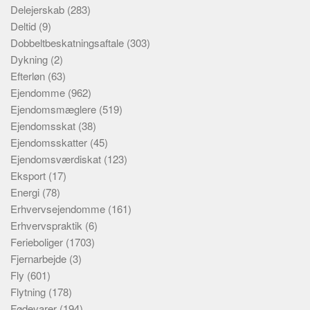
Delejerskab
(283)
Deltid
(9)
Dobbeltbeskatningsaftale
(303)
Dykning
(2)
Efterløn
(63)
Ejendomme
(962)
Ejendomsmæglere
(519)
Ejendomsskat
(38)
Ejendomsskatter
(45)
Ejendomsværdiskat
(123)
Eksport
(17)
Energi
(78)
Erhvervsejendomme
(161)
Erhvervspraktik
(6)
Ferieboliger
(1703)
Fjernarbejde
(3)
Fly
(601)
Flytning
(178)
Fødevarer
(194)