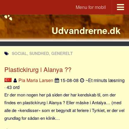
Menu for mobil
Portal
Udvandrerne.dk
Udvandrerne.dk
Utvandrerne.no
Utvandrarna.se
SOCIAL, SUNDHED, GENERELT
Tyskland.dk
England.dk
Plastickirurg i Alanya ??
Rusland.dk
Pia Maria Larsen
15-08-08
~Et minuts læsning
JLKM.dk
· 43 ord
Lande
Er der mon nogen her på siden der har kendskab til, om der
findes en plastickirurg i Alanya ? Eller måske i Antalya… (med
Tyrkiet
alle de «kendisser» som er begyndt at feriere i Tyrkiet, er der vel
Spanien
grundlag for sådan en klinik…
Frankrig