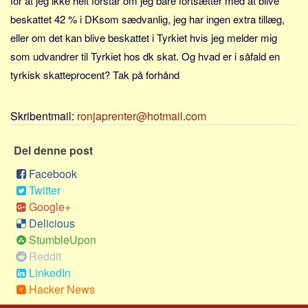
for at jeg ikke helt forstår om jeg bare fortsætter med at blive
Sverige
beskattet 42 % i DKsom sædvanlig, jeg har ingen extra tillæg,
Norge
eller om det kan blive beskattet i Tyrkiet hvis jeg melder mig
Thailand
som udvandrer til Tyrkiet hos dk skat. Og hvad er i såfald en
Italien
tyrkisk skatteprocent? Tak på forhånd
Grækenland
USA
Skribentmail:
ronjaprenter@hotmail.com
Alle
Del denne post
Nøgleord
Facebook
Bolig
Twitter
Job
Google+
Delicious
Virksomhed
StumbleUpon
Investering
Reddit
Pension og opsparing
LinkedIn
Hacker News
Forbrug