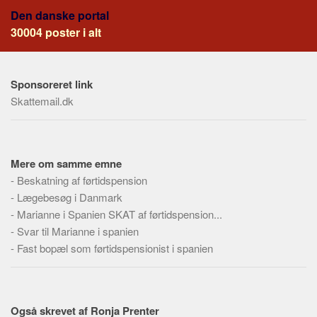
Social sikring og sundhed
Den danske portal
Transport
30004 poster i alt
Alle
Aspekter
Sponsoreret link
Køb og salg
Skattemail.dk
Økonomi
Jura og regler
Mere om samme emne
Skatter og afgifter
-
Beskatning af førtidspension
Statistik
-
Lægebesøg i Danmark
Praktisk
-
Marianne i Spanien SKAT af førtidspension...
Alle
-
Svar til Marianne i spanien
-
Fast bopæl som førtidspensionist i spanien
Meta
Dokumenttyper
Emner
Også skrevet af Ronja Prenter