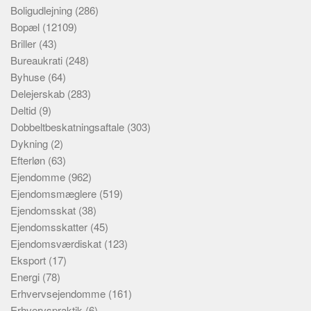
Boligudlejning
(286)
Bopæl
(12109)
Briller
(43)
Bureaukrati
(248)
Byhuse
(64)
Delejerskab
(283)
Deltid
(9)
Dobbeltbeskatningsaftale
(303)
Dykning
(2)
Efterløn
(63)
Ejendomme
(962)
Ejendomsmæglere
(519)
Ejendomsskat
(38)
Ejendomsskatter
(45)
Ejendomsværdiskat
(123)
Eksport
(17)
Energi
(78)
Erhvervsejendomme
(161)
Erhvervspraktik
(6)