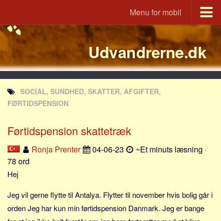
Menu for mobil
Portal
Udvandrerne.dk
Udvandrerne.dk
Utvandrerne.no
Utvandrarna.se
SOCIAL, SUNDHED, SKATTER, AFGIFTER,
Tyskland.dk
FØRTIDSPENSION
England.dk
Førtidspension skattetræk
Rusland.dk
JLKM.dk
Ronja Prenter
04-06-23
~Et minuts læsning ·
78 ord
Lande
Hej
Tyrkiet
Jeg vil gerne flytte til Antalya. Flytter til november hvis bolig går i
Spanien
orden Jeg har kun min førtidspension Danmark. Jeg er bange
Frankrig