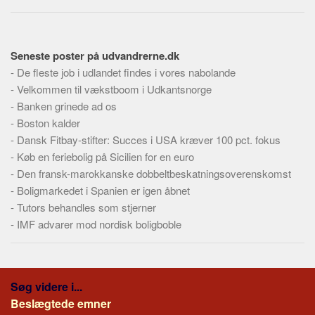
Skribenter
Personer
Steder
Seneste poster på udvandrerne.dk
-
De fleste job i udlandet findes i vores nabolande
Kilder
-
Velkommen til vækstboom i Udkantsnorge
Om
-
Banken grinede ad os
-
Boston kalder
Webstedet
-
Dansk Fitbay-stifter: Succes i USA kræver 100 pct. fokus
Forhistorien
-
Køb en feriebolig på Sicilien for en euro
Redigering
-
Den fransk-marokkanske dobbeltbeskatningsoverenskomst
Tekstannoncer
-
Boligmarkedet i Spanien er igen åbnet
-
Tutors behandles som stjerner
Bannere
-
IMF advarer mod nordisk boligboble
Hjælp
Søg videre i...
Beslægtede emner