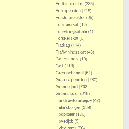
Førtidspension
(236)
Folkepension
(216)
Fonde projekter
(25)
Formueskat
(43)
Forretningsaftale
(1)
Forskerskat
(6)
Fradrag
(114)
Fraflytningsskat
(43)
Gør det selv
(19)
Golf
(118)
Grænsehandel
(51)
Grænsependling
(280)
Grunde jord
(703)
Grundskoler
(219)
Håndværksarbejde
(42)
Helårsboliger
(339)
Hospitaler
(186)
Hovedjob
(5)
Hvidevarer
(86)