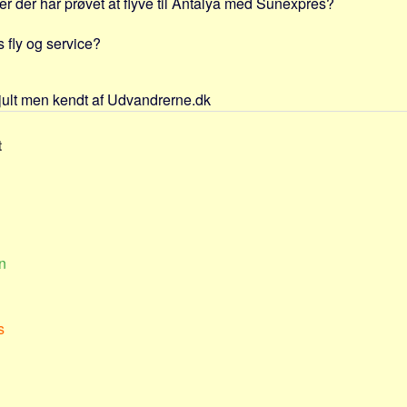
jer der har prøvet at flyve til Antalya med Sunexpres?
 fly og service?
jult men kendt af Udvandrerne.dk
t
n
s