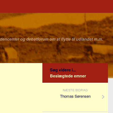
idencenter og debatforum om at flytte til udlandet m.m.
Søg videre i...
Beslægtede emner
NÆSTE BIDRAG
Thomas Sørensen