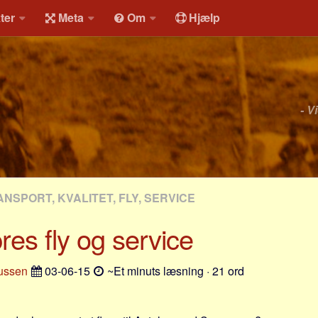
ter
Meta
Om
Hjælp
- V
NSPORT, KVALITET, FLY, SERVICE
es fly og service
ussen
03-06-15
~Et minuts læsning · 21 ord