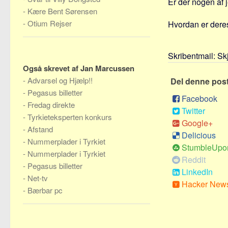
Er der nogen af 
-
Kære Bent Sørensen
-
Otium Rejser
Hvordan er deres
Skribentmail:
Sk
Også skrevet af Jan Marcussen
-
Advarsel og Hjælp!!
Del denne pos
-
Pegasus billetter
Facebook
-
Fredag direkte
Twitter
-
Tyrkieteksperten konkurs
Google+
-
Afstand
Delicious
-
Nummerplader i Tyrkiet
StumbleUpo
-
Nummerplader i Tyrkiet
Reddit
-
Pegasus billetter
LinkedIn
-
Net-tv
Hacker New
-
Bærbar pc