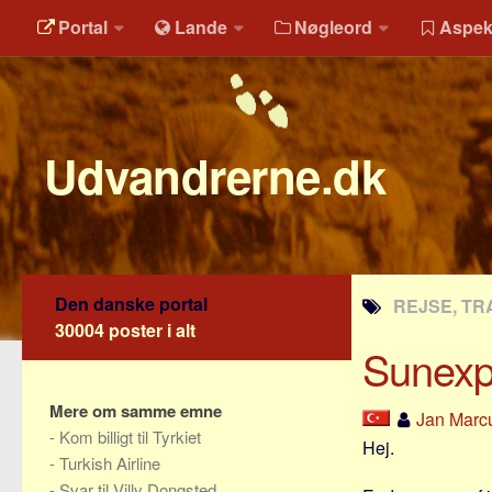
Portal
Lande
Nøgleord
Aspek
Udvandrerne.dk
Den danske portal
REJSE, TRA
30004 poster i alt
Sunexpr
Mere om samme emne
Jan Marc
-
Kom billigt til Tyrkiet
Hej.
-
Turkish Airline
-
Svar til Villy Dongsted