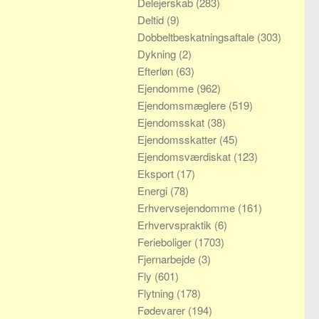
Delejerskab
(283)
Deltid
(9)
Dobbeltbeskatningsaftale
(303)
Dykning
(2)
Efterløn
(63)
Ejendomme
(962)
Ejendomsmæglere
(519)
Ejendomsskat
(38)
Ejendomsskatter
(45)
Ejendomsværdiskat
(123)
Eksport
(17)
Energi
(78)
Erhvervsejendomme
(161)
Erhvervspraktik
(6)
Ferieboliger
(1703)
Fjernarbejde
(3)
Fly
(601)
Flytning
(178)
Fødevarer
(194)