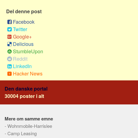
Social sikring og sundhed
Del denne post
Transport
Alle
Facebook
Twitter
Aspekter
Google+
Køb og salg
Delicious
StumbleUpon
Økonomi
Reddit
Jura og regler
LinkedIn
Skatter og afgifter
Hacker News
Statistik
Den danske portal
Praktisk
30004 poster i alt
Alle
Meta
Mere om samme emne
Dokumenttyper
-
Wohnmobile-Harrislee
Emner
-
Camp Leasing