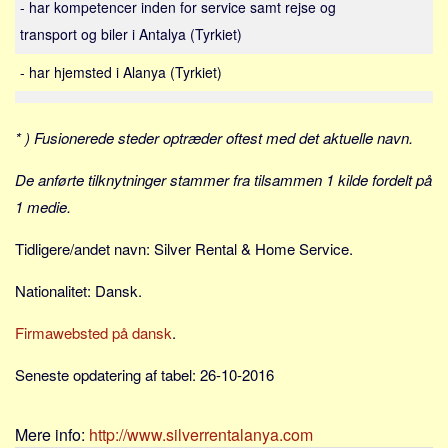
- har kompetencer inden for service samt rejse og
Sverige
transport og biler i Antalya (Tyrkiet)
Norge
Thailand
- har hjemsted i Alanya (Tyrkiet)
Italien
Grækenland
* ) Fusionerede steder optræder oftest med det aktuelle navn.
USA
De anførte tilknytninger stammer fra tilsammen 1 kilde fordelt på
Alle
1 medie.
Nøgleord
Tidligere/andet navn: Silver Rental & Home Service.
Bolig
Nationalitet: Dansk.
Job
Virksomhed
Firmawebsted på dansk
.
Investering
Seneste opdatering af tabel: 26-10-2016
Pension og opsparing
Forbrug
Mere info:
http://www.silverrentalanya.com