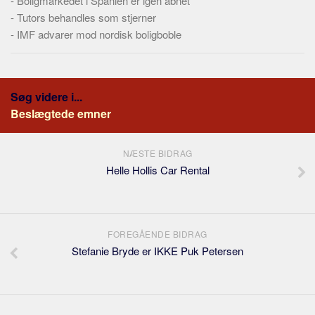
-
Boligmarkedet i Spanien er igen åbnet
-
Tutors behandles som stjerner
-
IMF advarer mod nordisk boligboble
Søg videre i...
Beslægtede emner
NÆSTE BIDRAG
Helle Hollis Car Rental
FOREGÅENDE BIDRAG
Stefanie Bryde er IKKE Puk Petersen