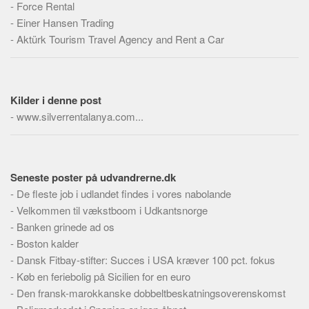
-
Force Rental
Skribenter
-
Einer Hansen Trading
Personer
-
Aktürk Tourism Travel Agency and Rent a Car
Steder
Kilder
Om
Kilder i denne post
-
www.silverrentalanya.com...
Webstedet
Forhistorien
Redigering
Seneste poster på udvandrerne.dk
Tekstannoncer
-
De fleste job i udlandet findes i vores nabolande
Bannere
-
Velkommen til vækstboom i Udkantsnorge
-
Banken grinede ad os
Hjælp
-
Boston kalder
-
Dansk Fitbay-stifter: Succes i USA kræver 100 pct. fokus
-
Køb en feriebolig på Sicilien for en euro
-
Den fransk-marokkanske dobbeltbeskatningsoverenskomst