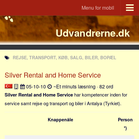
Menu for mobil
Portal
Udvandrerne.dk
Udvandrerne.dk
Utvandrerne.no
Utvandrarna.se
REJSE, TRANSPORT, KØB, SALG, BILER, BOPÆL
Tyskland.dk
England.dk
Silver Rental and Home Service
Rusland.dk
05-10-10
~Et minuts læsning · 82 ord
JLKM.dk
Silver Rental and Home Service
har kompetencer inden for
Lande
service samt rejse og transport og biler i Antalya (Tyrkiet).
Tyrkiet
Knappenåle
Person
Spanien
*)
Frankrig