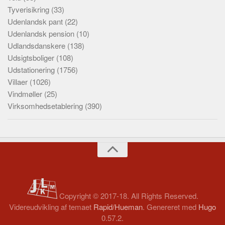
Tyverisikring
(33)
Udenlandsk pant
(22)
Udenlandsk pension
(10)
Udlandsdanskere
(138)
Udsigtsboliger
(108)
Udstationering
(1756)
Villaer
(1026)
Vindmøller
(25)
Virksomhedsetablering
(390)
Copyright © 2017-18. All Rights Reserved.
Videreudvikling af temaet
Rapid/Hueman
. Genereret med
Hugo
0.57.2.