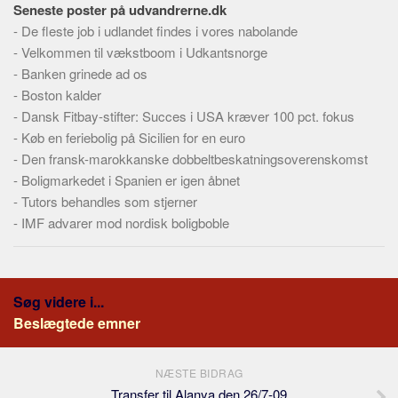
Seneste poster på udvandrerne.dk
-
De fleste job i udlandet findes i vores nabolande
-
Velkommen til vækstboom i Udkantsnorge
-
Banken grinede ad os
-
Boston kalder
-
Dansk Fitbay-stifter: Succes i USA kræver 100 pct. fokus
-
Køb en feriebolig på Sicilien for en euro
-
Den fransk-marokkanske dobbeltbeskatningsoverenskomst
-
Boligmarkedet i Spanien er igen åbnet
-
Tutors behandles som stjerner
-
IMF advarer mod nordisk boligboble
Søg videre i...
Beslægtede emner
NÆSTE BIDRAG
Transfer til Alanya den 26/7-09