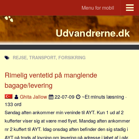
Menu for mobil
Portal
Udvandrerne.dk
Udvandrerne.dk
Utvandrerne.no
Utvandrarna.se
REJSE, TRANSPORT, FORSIKRING
Tyskland.dk
England.dk
Rimelig ventetid på manglende
Rusland.dk
bagage/levering
JLKM.dk
Ghita Jallow
22-07-09
~Et minuts læsning ·
Lande
133 ord
Søndag aften ankommer min veninde til AYT. Kun 1 ud af 2
Tyrkiet
kufferter viser sig at være med flyet. Mandag aften ankommer
Spanien
nr 2 kuffert til AYT. Idag onsdag aften befinder den sig stadig i
Frankrig
AYT på trods af lovning om levering på adresse i løbet af i går.