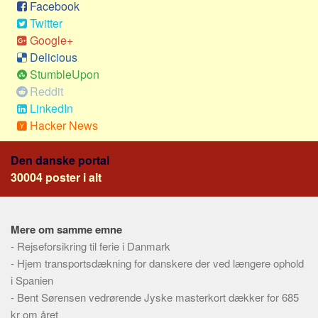
Social sikring og sundhed
Facebook
Twitter
Transport
Google+
Alle
Delicious
Aspekter
StumbleUpon
Reddit
Køb og salg
LinkedIn
Økonomi
Hacker News
Jura og regler
Den danske portal
Skatter og afgifter
30004 poster i alt
Statistik
Praktisk
Mere om samme emne
Alle
-
Rejseforsikring til ferie i Danmark
Meta
-
Hjem transportsdækning for danskere der ved længere ophold
i Spanien
Dokumenttyper
-
Bent Sørensen vedrørende Jyske masterkort dækker for 685
Emner
kr om året