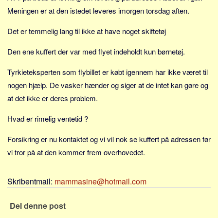
Sverige
Meningen er at den istedet leveres imorgen torsdag aften.
Norge
Det er temmelig lang til ikke at have noget skiftetøj
Thailand
Italien
Den ene kuffert der var med flyet indeholdt kun børnetøj.
Grækenland
Tyrkieteksperten som flybillet er købt igennem har ikke været til
USA
nogen hjælp. De vasker hænder og siger at de intet kan gøre og
Alle
at det ikke er deres problem.
Nøgleord
Hvad er rimelig ventetid ?
Bolig
Forsikring er nu kontaktet og vi vil nok se kuffert på adressen før
Job
vi tror på at den kommer frem overhovedet.
Virksomhed
Investering
Skribentmail:
mammasine@hotmail.com
Pension og opsparing
Del denne post
Forbrug