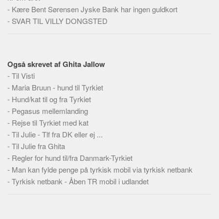
Skribenter
-
Kære Bent Sørensen Jyske Bank har ingen guldkort
-
Personer
SVAR TIL VILLY DONGSTED
Steder
Kilder
Også skrevet af Ghita Jallow
Om
-
Til Visti
Webstedet
-
Maria Bruun - hund til Tyrkiet
-
Hund/kat til og fra Tyrkiet
Forhistorien
-
Pegasus mellemlanding
Redigering
-
Rejse til Tyrkiet med kat
Tekstannoncer
-
Til Julie - Tlf fra DK eller ej ...
-
Til Julie fra Ghita
Bannere
-
Regler for hund til/fra Danmark-Tyrkiet
Hjælp
-
Man kan fylde penge på tyrkisk mobil via tyrkisk netbank
-
Tyrkisk netbank - Åben TR mobil i udlandet