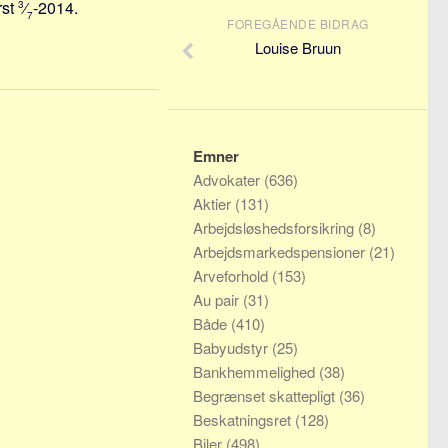
rst
⁄
-2014.
3
7
FOREGÅENDE BIDRAG
Louise Bruun
Emner
Advokater
(636)
Aktier
(131)
Arbejdsløshedsforsikring
(8)
Arbejdsmarkedspensioner
(21)
Arveforhold
(153)
Au pair
(31)
Både
(410)
Babyudstyr
(25)
Bankhemmelighed
(38)
Begrænset skattepligt
(36)
Beskatningsret
(128)
Biler
(498)