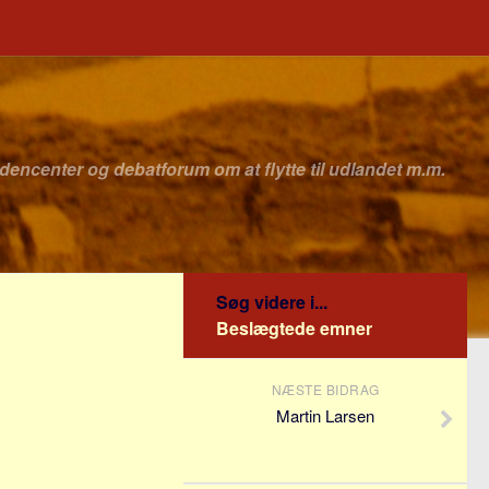
idencenter og debatforum om at flytte til udlandet m.m.
Søg videre i...
Beslægtede emner
NÆSTE BIDRAG
Martin Larsen