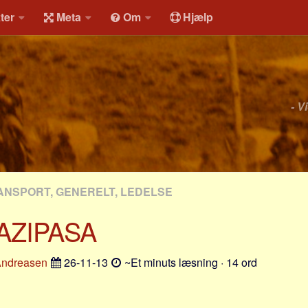
ter
Meta
Om
Hjælp
- V
ANSPORT, GENERELT, LEDELSE
AZIPASA
Andreasen
26-11-13
~Et minuts læsning · 14 ord