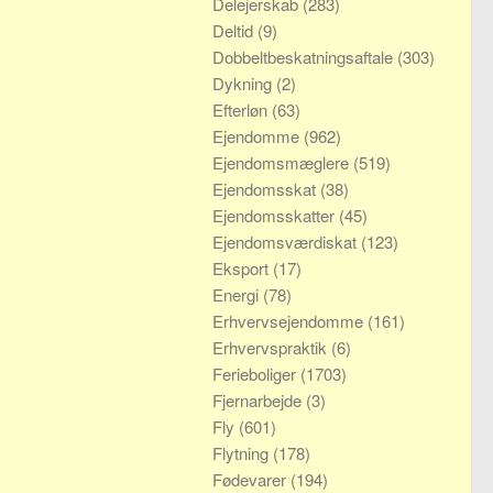
Delejerskab
(283)
Deltid
(9)
Dobbeltbeskatningsaftale
(303)
Dykning
(2)
Efterløn
(63)
Ejendomme
(962)
Ejendomsmæglere
(519)
Ejendomsskat
(38)
Ejendomsskatter
(45)
Ejendomsværdiskat
(123)
Eksport
(17)
Energi
(78)
Erhvervsejendomme
(161)
Erhvervspraktik
(6)
Ferieboliger
(1703)
Fjernarbejde
(3)
Fly
(601)
Flytning
(178)
Fødevarer
(194)