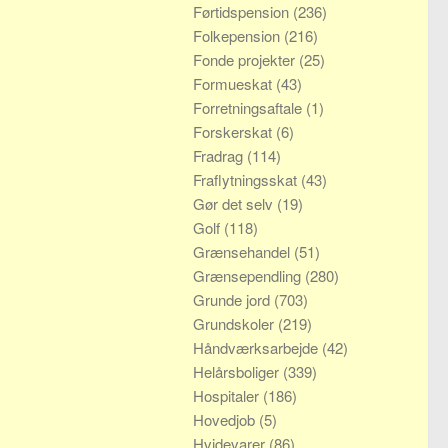
Førtidspension
(236)
Folkepension
(216)
Fonde projekter
(25)
Formueskat
(43)
Forretningsaftale
(1)
Forskerskat
(6)
Fradrag
(114)
Fraflytningsskat
(43)
Gør det selv
(19)
Golf
(118)
Grænsehandel
(51)
Grænsependling
(280)
Grunde jord
(703)
Grundskoler
(219)
Håndværksarbejde
(42)
Helårsboliger
(339)
Hospitaler
(186)
Hovedjob
(5)
Hvidevarer
(86)