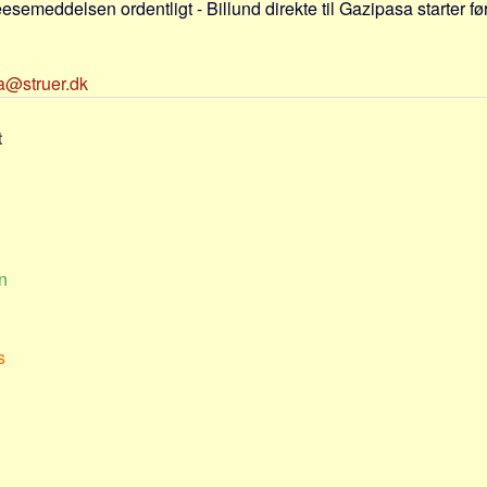
esemeddelsen ordentligt - Billund direkte til Gazipasa starter fø
a@struer.dk
t
n
s