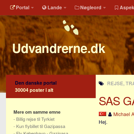
Portal
Lande
Nøgleord
Aspek
Udvandrerne.dk
Den danske portal
REJSE, TR
30004 poster i alt
SAS G
Mere om samme emne
Michael 
-
Billig rejse til Tyrkiet
Hej.
-
Kun flybillet til Gazipassa
-
Fly København - Gazipasa