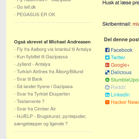
Husk at læse pre
-
Go leif.dk
-
PEGASUS ER OK
Skribentmail:
mi
Del denne pos
Også skrevet af Michael Andreasen
-
Fly fra Aalborg via Istanbul til Antalya
Facebook
-
Kun flybillet til Gazipassa
Twitter
-
Jylland - Antalya
Google+
-
Turkish Airlines fra Ålborg/Billund
Delicious
-
Svar til Bank
StumbleUpo
-
Så lander flyene i Gazipasa
Reddit
-
Svar fra Tyrkiet Eksperten
LinkedIn
-
Testamente ?
Hacker New
-
Svar fra Cimber Air
-
HJÆLP - Brugskunst, pyntepuder,
sængetæpper og ligende ?