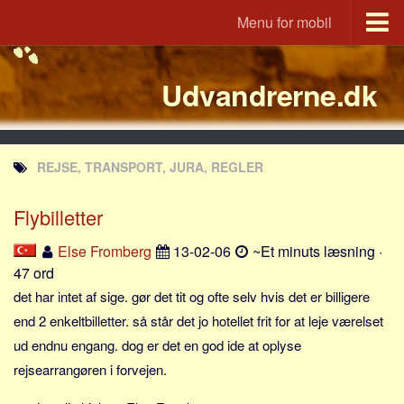
Menu for mobil
Portal
Udvandrerne.dk
Udvandrerne.dk
Utvandrerne.no
Utvandrarna.se
REJSE, TRANSPORT, JURA, REGLER
Tyskland.dk
England.dk
Flybilletter
Rusland.dk
Else Fromberg
13-02-06
~Et minuts læsning ·
JLKM.dk
47 ord
Lande
det har intet af sige. gør det tit og ofte selv hvis det er billigere
end 2 enkeltbilletter. så står det jo hotellet frit for at leje værelset
Tyrkiet
ud endnu engang. dog er det en god ide at oplyse
Spanien
rejsearrangøren i forvejen.
Frankrig