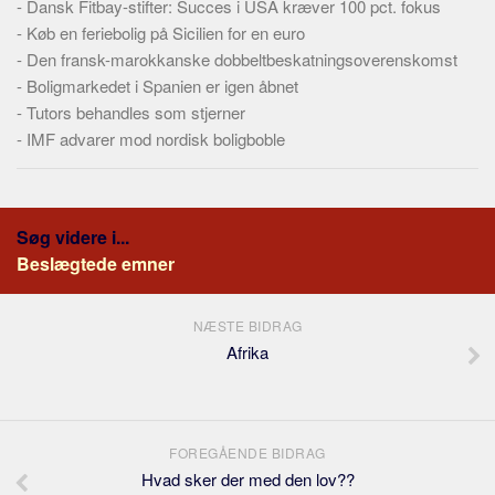
-
Dansk Fitbay-stifter: Succes i USA kræver 100 pct. fokus
Skribenter
-
Køb en feriebolig på Sicilien for en euro
Personer
-
Den fransk-marokkanske dobbeltbeskatningsoverenskomst
Steder
-
Boligmarkedet i Spanien er igen åbnet
-
Tutors behandles som stjerner
Kilder
-
IMF advarer mod nordisk boligboble
Om
Webstedet
Forhistorien
Søg videre i...
Beslægtede emner
Redigering
Tekstannoncer
NÆSTE BIDRAG
Bannere
Afrika
Hjælp
FOREGÅENDE BIDRAG
Hvad sker der med den lov??