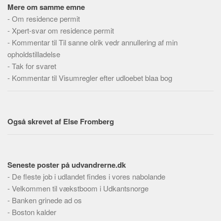
Social sikring og sundhed
Mere om samme emne
Transport
-
Om residence permit
-
Xpert-svar om residence permit
Alle
-
Kommentar til Til sanne olrik vedr annullering af min
Aspekter
opholdstilladelse
-
Tak for svaret
Køb og salg
-
Kommentar til Visumregler efter udloebet blaa bog
Økonomi
Jura og regler
Skatter og afgifter
Også skrevet af Else Fromberg
Statistik
Praktisk
Alle
Seneste poster på udvandrerne.dk
-
De fleste job i udlandet findes i vores nabolande
Meta
-
Velkommen til vækstboom i Udkantsnorge
Dokumenttyper
-
Banken grinede ad os
Emner
-
Boston kalder