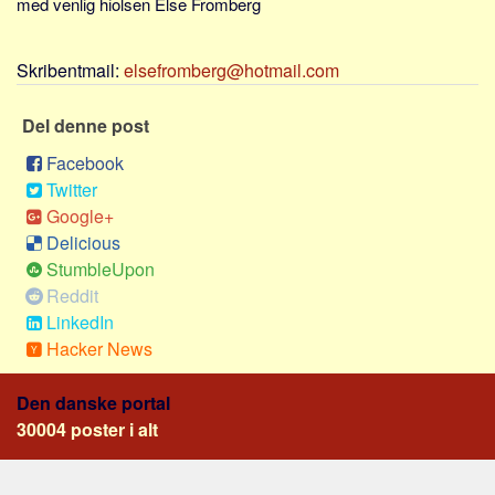
med venlig hiolsen Else Fromberg
Sverige
Norge
Skribentmail:
elsefromberg@hotmail.com
Thailand
Italien
Del denne post
Grækenland
Facebook
USA
Twitter
Google+
Alle
Delicious
Nøgleord
StumbleUpon
Reddit
Bolig
LinkedIn
Job
Hacker News
Virksomhed
Investering
Den danske portal
30004 poster i alt
Pension og opsparing
Forbrug