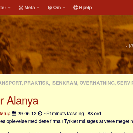
ter
Meta
Om
Hjælp
- V
ANSPORT, PRAKTISK, ISENKRAM, OVERNATNING, SERVI
r Alanya
tørup
29-05-12
~Et minuts læsning · 88 ord
res oplevelse med dette firma i Tyrkiet må siges at være meget n