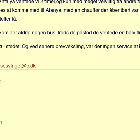
ntalya ventede vi 2 timer,og kun med meget velvillig fra andre t
des at komme med til Alanya, med en chauffør der åbentbart var
eller lå.
om der aldrig nogen bus, trods de påstod de ventede en halv t
i i stedet. Og ved senere brevveksling, var der ingen service at 
sesvinget@c.dk
t
n