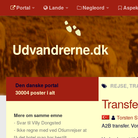
Portal
Lande
Nøgleord
Aspek
Udvandrerne.dk
Den danske portal
REJSE, TR
30004 poster i alt
Transfe
Mere om samme emne
Torsten S
-
Svar til Villy Dongsted
A2B transfer. Vo
-
Ikke regne med ved Otiumrejser at
få det hotel man har bestilt