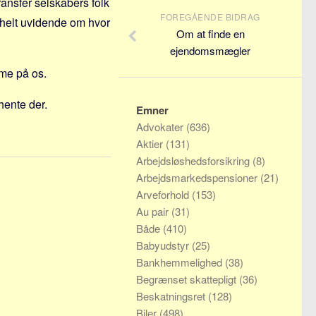
ransfer selskabers folk
FOREGÅENDE BIDRAG
 helt uvidende om hvor
Om at finde en
ejendomsmægler
ime på os.
hente der.
Emner
Advokater
(636)
Aktier
(131)
Arbejdsløshedsforsikring
(8)
Arbejdsmarkedspensioner
(21)
Arveforhold
(153)
Au pair
(31)
Både
(410)
Babyudstyr
(25)
Bankhemmelighed
(38)
Begrænset skattepligt
(36)
Beskatningsret
(128)
Biler
(498)