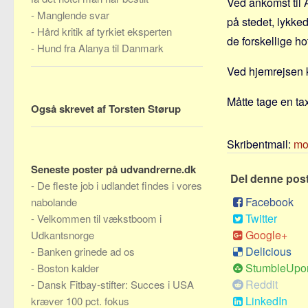
Ved ankomst til A
-
Manglende svar
på stedet, lykke
-
Hård kritik af tyrkiet eksperten
de forskellige hot
-
Hund fra Alanya til Danmark
Ved hjemrejsen k
Måtte tage en tax
Også skrevet af Torsten Størup
Skribentmail:
mo
Seneste poster på udvandrerne.dk
Del denne pos
-
De fleste job i udlandet findes i vores
Facebook
nabolande
Twitter
-
Velkommen til vækstboom i
Google+
Udkantsnorge
Delicious
-
Banken grinede ad os
StumbleUpo
-
Boston kalder
Reddit
-
Dansk Fitbay-stifter: Succes i USA
LinkedIn
kræver 100 pct. fokus