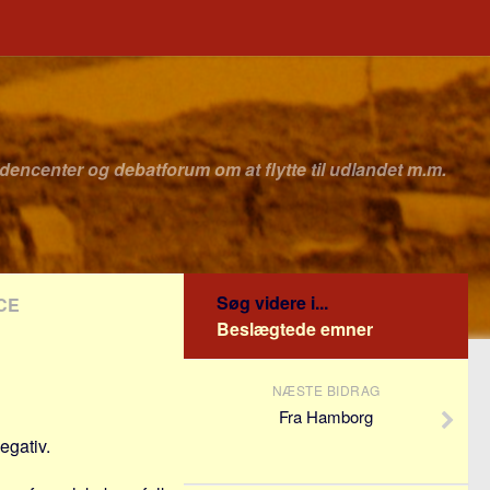
idencenter og debatforum om at flytte til udlandet m.m.
Søg videre i...
CE
Beslægtede emner
NÆSTE BIDRAG
Fra Hamborg
egativ.