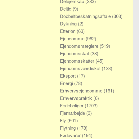
Delejerskab
(283)
Deltid
(9)
Dobbeltbeskatningsaftale
(303)
Dykning
(2)
Efterløn
(63)
Ejendomme
(962)
Ejendomsmæglere
(519)
Ejendomsskat
(38)
Ejendomsskatter
(45)
Ejendomsværdiskat
(123)
Eksport
(17)
Energi
(78)
Erhvervsejendomme
(161)
Erhvervspraktik
(6)
Ferieboliger
(1703)
Fjernarbejde
(3)
Fly
(601)
Flytning
(178)
Fødevarer
(194)