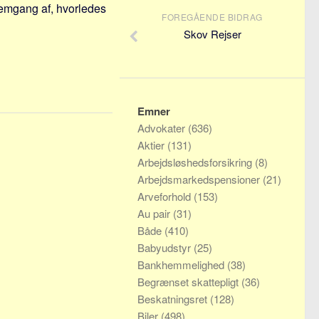
nnemgang af, hvorledes
FOREGÅENDE BIDRAG
Skov Rejser
Emner
Advokater
(636)
Aktier
(131)
Arbejdsløshedsforsikring
(8)
Arbejdsmarkedspensioner
(21)
Arveforhold
(153)
Au pair
(31)
Både
(410)
Babyudstyr
(25)
Bankhemmelighed
(38)
Begrænset skattepligt
(36)
Beskatningsret
(128)
Biler
(498)