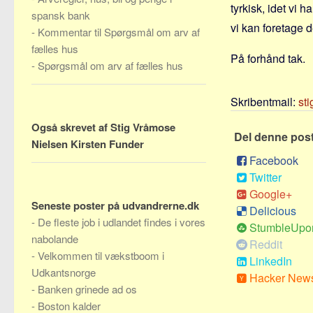
tyrkisk, idet vi 
spansk bank
vi kan foretage de
-
Kommentar til Spørgsmål om arv af
fælles hus
På forhånd tak.
-
Spørgsmål om arv af fælles hus
Skribentmail:
st
Også skrevet af Stig Vråmose
Del denne pos
Nielsen Kirsten Funder
Facebook
Twitter
Google+
Seneste poster på udvandrerne.dk
Delicious
-
De fleste job i udlandet findes i vores
StumbleUpo
nabolande
Reddit
-
Velkommen til vækstboom i
LinkedIn
Udkantsnorge
Hacker New
-
Banken grinede ad os
-
Boston kalder