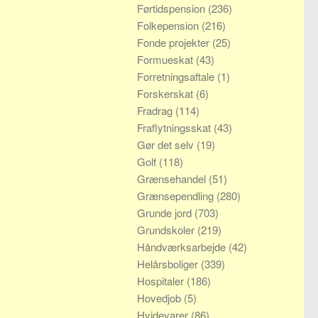
Førtidspension
(236)
Folkepension
(216)
Fonde projekter
(25)
Formueskat
(43)
Forretningsaftale
(1)
Forskerskat
(6)
Fradrag
(114)
Fraflytningsskat
(43)
Gør det selv
(19)
Golf
(118)
Grænsehandel
(51)
Grænsependling
(280)
Grunde jord
(703)
Grundskoler
(219)
Håndværksarbejde
(42)
Helårsboliger
(339)
Hospitaler
(186)
Hovedjob
(5)
Hvidevarer
(86)