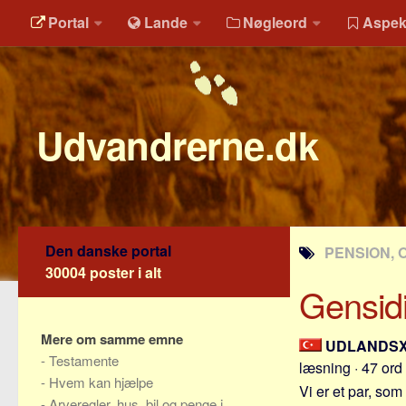
Portal
Lande
Nøgleord
Aspek
Udvandrerne.dk
Den danske portal
PENSION, 
30004 poster i alt
Gensid
Mere om samme emne
UDLANDS
-
Testamente
læsning · 47 ord
-
Hvem kan hjælpe
Vi er et par, som
-
Arveregler, hus, bil og penge i