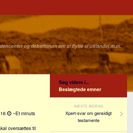
idencenter og debatforum om at flytte til udlandet m.m.
Søg videre i...
Beslægtede emner
NÆSTE BIDRAG
-16
~Et minuts
Xpert-svar om gensidigt
testamente
kal oversættes til