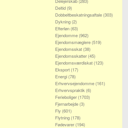
Delejerskab
(283)
Deltid
(9)
Dobbeltbeskatningsaftale
(303)
Dykning
(2)
Efterløn
(63)
Ejendomme
(962)
Ejendomsmæglere
(519)
Ejendomsskat
(38)
Ejendomsskatter
(45)
Ejendomsværdiskat
(123)
Eksport
(17)
Energi
(78)
Erhvervsejendomme
(161)
Erhvervspraktik
(6)
Ferieboliger
(1703)
Fjernarbejde
(3)
Fly
(601)
Flytning
(178)
Fødevarer
(194)