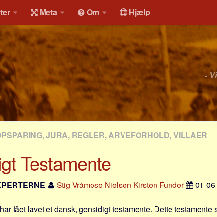
ter
Meta
Om
Hjælp
- V
OPSPARING, JURA, REGLER, ARVEFORHOLD, VILLAER
igt Testamente
XPERTERNE
Stig Vråmose Nielsen Kirsten Funder
01-06
 har fået lavet et dansk, gensidigt testamente. Dette testamente s