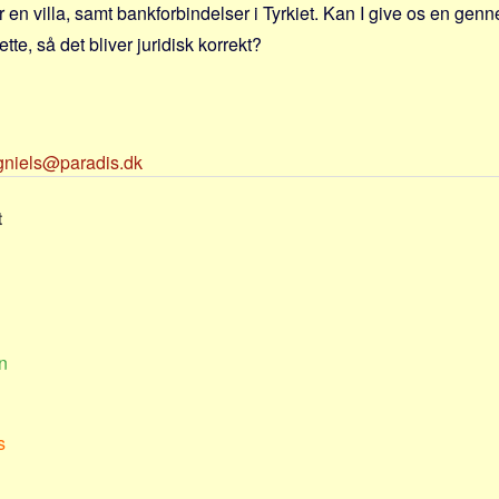
har en villa, samt bankforbindelser i Tyrkiet. Kan I give os en ge
tte, så det bliver juridisk korrekt?
igniels@paradis.dk
t
n
s