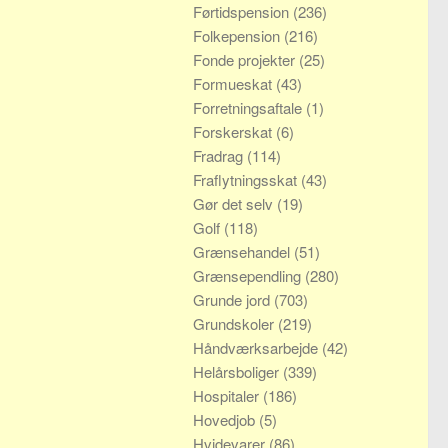
Førtidspension
(236)
Folkepension
(216)
Fonde projekter
(25)
Formueskat
(43)
Forretningsaftale
(1)
Forskerskat
(6)
Fradrag
(114)
Fraflytningsskat
(43)
Gør det selv
(19)
Golf
(118)
Grænsehandel
(51)
Grænsependling
(280)
Grunde jord
(703)
Grundskoler
(219)
Håndværksarbejde
(42)
Helårsboliger
(339)
Hospitaler
(186)
Hovedjob
(5)
Hvidevarer
(86)