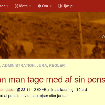
ter
Meta
Om
Hjælp
- V
, ADMINISTRATION, JURA, REGLER
an man tage med af sin pens
asmussen
23-11-12
~Et minuts læsning · 10 ord
d af pension hvid man rejser efter januar