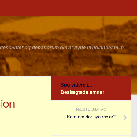
idencenter og debatforum om at flytte til udlandet m.m.
Søg videre i...
Beslægtede emner
ion
NÆSTE BIDRAG
Kommer der nye regler?