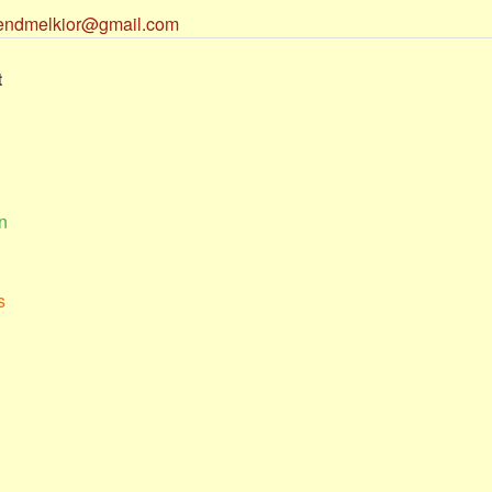
endmelkior@gmail.com
t
n
s