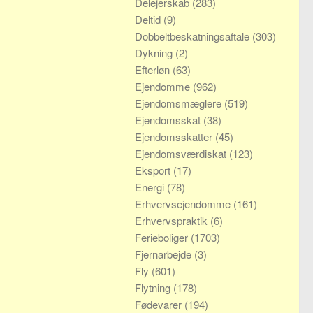
Delejerskab
(283)
Deltid
(9)
Dobbeltbeskatningsaftale
(303)
Dykning
(2)
Efterløn
(63)
Ejendomme
(962)
Ejendomsmæglere
(519)
Ejendomsskat
(38)
Ejendomsskatter
(45)
Ejendomsværdiskat
(123)
Eksport
(17)
Energi
(78)
Erhvervsejendomme
(161)
Erhvervspraktik
(6)
Ferieboliger
(1703)
Fjernarbejde
(3)
Fly
(601)
Flytning
(178)
Fødevarer
(194)