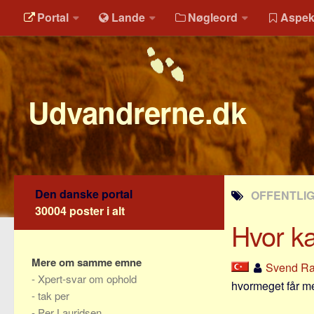
Portal
Lande
Nøgleord
Aspek
Udvandrerne.dk
Den danske portal
OFFENTLIG
30004 poster i alt
Hvor k
Mere om samme emne
Svend R
-
Xpert-svar om ophold
hvormeget får me
-
tak per
-
Per Lauridsen