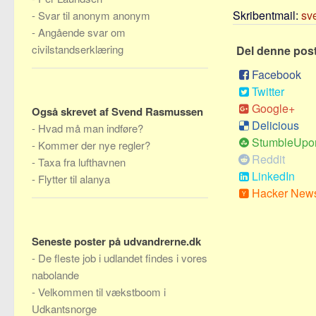
Skribentmail:
sv
-
Svar til anonym anonym
-
Angående svar om
civilstandserklæring
Del denne pos
Facebook
Twitter
Google+
Også skrevet af Svend Rasmussen
Delicious
-
Hvad må man indføre?
StumbleUpo
-
Kommer der nye regler?
Reddit
-
Taxa fra lufthavnen
LinkedIn
-
Flytter til alanya
Hacker New
Seneste poster på udvandrerne.dk
-
De fleste job i udlandet findes i vores
nabolande
-
Velkommen til vækstboom i
Udkantsnorge