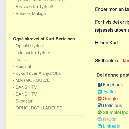
-
Bliv væk fra Tyrkiet!
Er der mon en læ
-
Bofælle, Malaga
For hvis det er r
rejseselskabern
Også skrevet af Kurt Bertelsen
Hilsen Kurt
-
Ophold i tyrkiet
-
Telefoni fra Tyrkiet
-
Ja......
Skribentmail:
ku
-
Hospital
-
Bykort over Alanya/Oba
Del denne pos
-
MARMORGULVE
Facebook
-
DANSK TV
Twitter
-
DANSK TV
Google+
-
Skødetur
Delicious
-
OPHOLDSTILLADELSE
StumbleUpo
Reddit
LinkedIn