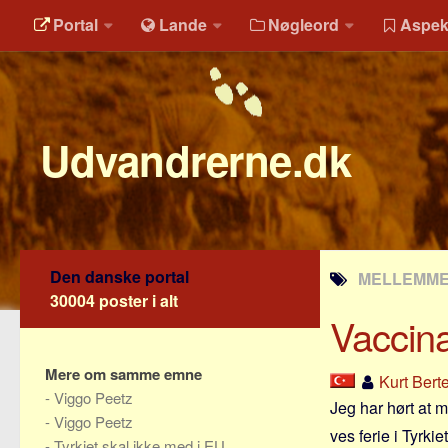
Portal
Lande
Nøgleord
Aspek
Udvandrerne.dk
Den danske portal
MELLEMME
30004 poster i alt
Vaccina
Mere om samme emne
Kurt Bert
-
Viggo Peetz
Jeg har hørt at 
-
Viggo Peetz
ves ferie i Tyrkiet
-
Tyrkiet skal ikke med i EU