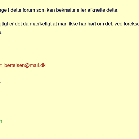
ge i dette forum som kan bekræfte eller afkræfte dette.
igtigt er det da mærkeligt at man ikke har hørt om det, ved forek
e.
rt_bertelsen@mail.dk
t
n