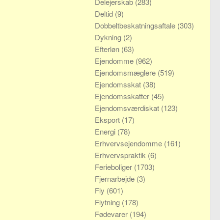
Delejerskab
(283)
Deltid
(9)
Dobbeltbeskatningsaftale
(303)
Dykning
(2)
Efterløn
(63)
Ejendomme
(962)
Ejendomsmæglere
(519)
Ejendomsskat
(38)
Ejendomsskatter
(45)
Ejendomsværdiskat
(123)
Eksport
(17)
Energi
(78)
Erhvervsejendomme
(161)
Erhvervspraktik
(6)
Ferieboliger
(1703)
Fjernarbejde
(3)
Fly
(601)
Flytning
(178)
Fødevarer
(194)