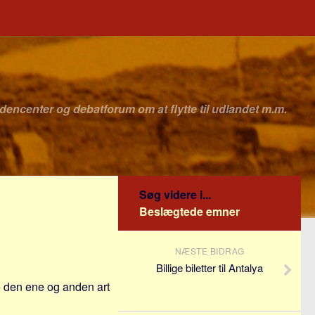
idencenter og debatforum om at flytte til udlandet m.m.
Søg videre i...
Beslægtede emner
NÆSTE BIDRAG
Billige biletter til Antalya
e den ene og anden art