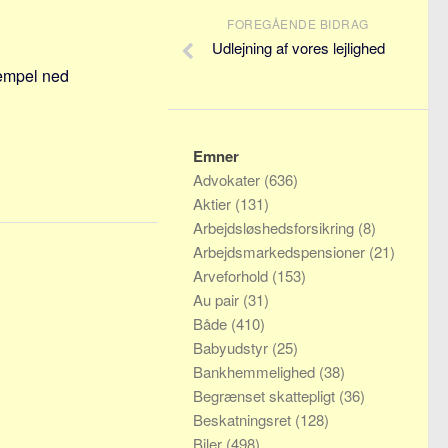
FOREGÅENDE BIDRAG
Udlejning af vores lejlighed
sempel ned
Emner
Advokater
(636)
Aktier
(131)
Arbejdsløshedsforsikring
(8)
Arbejdsmarkedspensioner
(21)
Arveforhold
(153)
Au pair
(31)
Både
(410)
Babyudstyr
(25)
Bankhemmelighed
(38)
Begrænset skattepligt
(36)
Beskatningsret
(128)
Biler
(498)