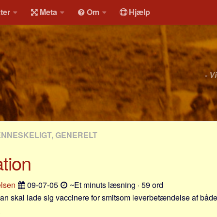
ter
Meta
Om
Hjælp
- V
NNESKELIGT, GENERELT
tion
elsen
09-07-05
~Et minuts læsning · 59 ord
man skal lade sig vaccinere for smitsom leverbetændelse af båd