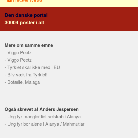
Social sikring og sundhed
Transport
Den danske portal
Alle
30004 poster i alt
Aspekter
Køb og salg
Mere om samme emne
-
Viggo Peetz
Økonomi
-
Viggo Peetz
Jura og regler
-
Tyrkiet skal ikke med i EU
Skatter og afgifter
-
Bliv væk fra Tyrkiet!
Statistik
-
Bofælle, Malaga
Praktisk
Alle
Også skrevet af Anders Jespersen
Meta
-
Ung fyr mangler lidt selskab i Alanya
Dokumenttyper
-
Ung fyr bor alene i Alanya / Mahmutlar
Emner