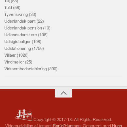
Tøj
(88)
Told
(58)
Tyverisikring
(33)
Udenlandsk pant
(22)
Udenlandsk pension
(10)
Udlandsdanskere
(138)
Udsigtsboliger
(108)
Udstationering
(1756)
Villaer
(1026)
Vindmøller
(25)
Virksomhedsetablering
(390)
Copyright © 2017-18. All Rights Reserved.
Videreudvikling af temaet
Rapid/Hueman
. Genereret med
Hugo