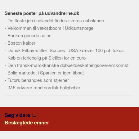
Skribenter
Seneste poster på udvandrerne.dk
Personer
-
De fleste job i udlandet findes i vores nabolande
Steder
-
Velkommen til vækstboom i Udkantsnorge
Kilder
-
Banken grinede ad os
-
Boston kalder
Om
-
Dansk Fitbay-stifter: Succes i USA kræver 100 pct. fokus
Webstedet
-
Køb en feriebolig på Sicilien for en euro
Forhistorien
-
Den fransk-marokkanske dobbeltbeskatningsoverenskomst
-
Boligmarkedet i Spanien er igen åbnet
Redigering
-
Tutors behandles som stjerner
Tekstannoncer
-
IMF advarer mod nordisk boligboble
Bannere
Hjælp
Søg videre i...
Beslægtede emner