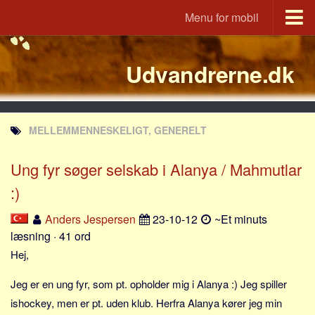
Menu for mobil
Portal
Udvandrerne.dk
Udvandrerne.dk
Utvandrerne.no
Utvandrarna.se
MELLEMMENNESKELIGT, GENERELT
Tyskland.dk
England.dk
Ung fyr søger selskab i Alanya / Mahmutlar
Rusland.dk
:)
JLKM.dk
Anders Jespersen
23-10-12
~Et minuts
Lande
læsning · 41 ord
Hej,
Tyrkiet
Spanien
Jeg er en ung fyr, som pt. opholder mig i Alanya :) Jeg spiller
Frankrig
ishockey, men er pt. uden klub. Herfra Alanya kører jeg min