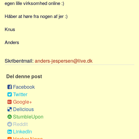
egen lille virksomhed online :)
Sverige
Norge
Håber at høre fra nogen af jer :)
Thailand
Knus
Italien
Grækenland
Anders
USA
Skribentmail:
anders-jespersen@live.dk
Alle
Nøgleord
Del denne post
Bolig
Facebook
Job
Twitter
Google+
Virksomhed
Delicious
Investering
StumbleUpon
Pension og opsparing
Reddit
Forbrug
LinkedIn
Hacker News