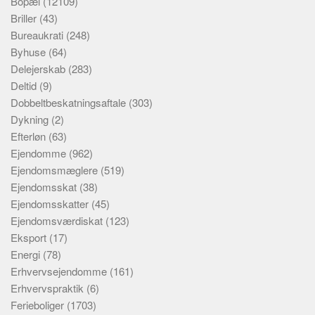
Bopæl
(12109)
Briller
(43)
Bureaukrati
(248)
Byhuse
(64)
Delejerskab
(283)
Deltid
(9)
Dobbeltbeskatningsaftale
(303)
Dykning
(2)
Efterløn
(63)
Ejendomme
(962)
Ejendomsmæglere
(519)
Ejendomsskat
(38)
Ejendomsskatter
(45)
Ejendomsværdiskat
(123)
Eksport
(17)
Energi
(78)
Erhvervsejendomme
(161)
Erhvervspraktik
(6)
Ferieboliger
(1703)