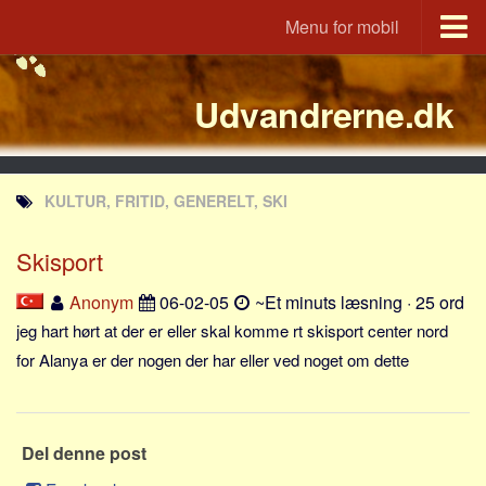
Menu for mobil
Portal
Udvandrerne.dk
Udvandrerne.dk
Utvandrerne.no
Utvandrarna.se
KULTUR, FRITID, GENERELT, SKI
Tyskland.dk
England.dk
Skisport
Rusland.dk
Anonym
06-02-05
~Et minuts læsning · 25 ord
JLKM.dk
jeg hart hørt at der er eller skal komme rt skisport center nord
Lande
for Alanya er der nogen der har eller ved noget om dette
Tyrkiet
Spanien
Del denne post
Frankrig