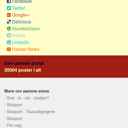
Facebook
Sverige
Twitter
Norge
Google+
Thailand
Delicious
StumbleUpon
Italien
Reddit
Grækenland
LinkedIn
USA
Hacker News
Alle
Den danske portal
Nøgleord
30004 poster i alt
Bolig
Job
Mere om samme emne
Virksomhed
-
Sne - is - ski - skøjter?
Investering
-
Skisport
-
Skisport - Taurusbjergene
Pension og opsparing
-
Skisport
Forbrug
-
Frit valg