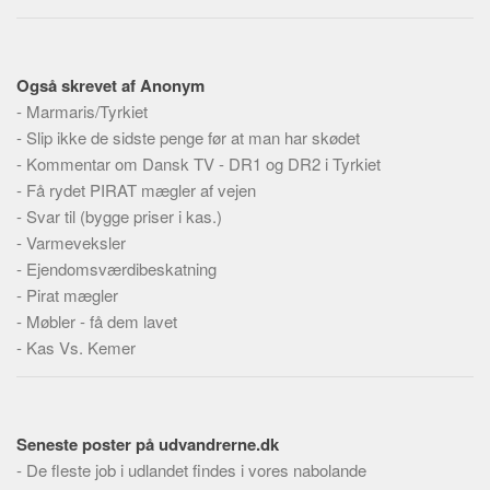
Social sikring og sundhed
Transport
Alle
Også skrevet af Anonym
-
Marmaris/Tyrkiet
Aspekter
-
Slip ikke de sidste penge før at man har skødet
Køb og salg
-
Kommentar om Dansk TV - DR1 og DR2 i Tyrkiet
Økonomi
-
Få rydet PIRAT mægler af vejen
-
Svar til (bygge priser i kas.)
Jura og regler
-
Varmeveksler
Skatter og afgifter
-
Ejendomsværdibeskatning
Statistik
-
Pirat mægler
-
Møbler - få dem lavet
Praktisk
-
Kas Vs. Kemer
Alle
Meta
Dokumenttyper
Seneste poster på udvandrerne.dk
Emner
-
De fleste job i udlandet findes i vores nabolande