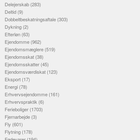
Delejerskab
(283)
Deltid
(9)
Dobbeltbeskatningsaftale
(303)
Dykning
(2)
Efterløn
(63)
Ejendomme
(962)
Ejendomsmæglere
(519)
Ejendomsskat
(38)
Ejendomsskatter
(45)
Ejendomsværdiskat
(123)
Eksport
(17)
Energi
(78)
Erhvervsejendomme
(161)
Erhvervspraktik
(6)
Ferieboliger
(1703)
Fjernarbejde
(3)
Fly
(601)
Flytning
(178)
Fødevarer
(194)