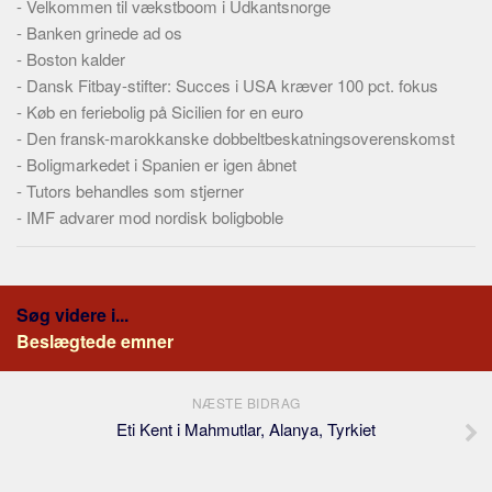
-
Velkommen til vækstboom i Udkantsnorge
Skribenter
-
Banken grinede ad os
Personer
-
Boston kalder
Steder
-
Dansk Fitbay-stifter: Succes i USA kræver 100 pct. fokus
-
Køb en feriebolig på Sicilien for en euro
Kilder
-
Den fransk-marokkanske dobbeltbeskatningsoverenskomst
Om
-
Boligmarkedet i Spanien er igen åbnet
-
Tutors behandles som stjerner
Webstedet
-
IMF advarer mod nordisk boligboble
Forhistorien
Redigering
Tekstannoncer
Søg videre i...
Bannere
Beslægtede emner
Hjælp
NÆSTE BIDRAG
Eti Kent i Mahmutlar, Alanya, Tyrkiet