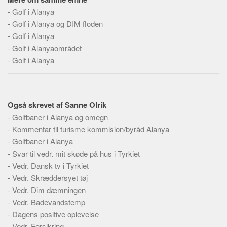
Social sikring og sundhed
-
Golf i Alanya
Transport
-
Golf i Alanya og DIM floden
Alle
-
Golf i Alanya
-
Golf i Alanyaområdet
Aspekter
-
Golf i Alanya
Køb og salg
Økonomi
Jura og regler
Også skrevet af Sanne Olrik
-
Golfbaner i Alanya og omegn
Skatter og afgifter
-
Kommentar til turisme kommision/byråd Alanya
Statistik
-
Golfbaner i Alanya
Praktisk
-
Svar til vedr. mit skøde på hus i Tyrkiet
Alle
-
Vedr. Dansk tv i Tyrkiet
-
Vedr. Skræddersyet tøj
Meta
-
Vedr. Dim dæmningen
Dokumenttyper
-
Vedr. Badevandstemp
-
Dagens positive oplevelse
Emner
-
Vedr. Forsikring