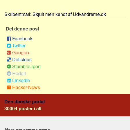
Sverige
Norge
Skribentmail:
Skjult men kendt af Udvandrerne.dk
Thailand
Del denne post
Italien
Facebook
Grækenland
Twitter
USA
Google+
Alle
Delicious
StumbleUpon
Nøgleord
Reddit
Bolig
LinkedIn
Job
Hacker News
Virksomhed
Den danske portal
Investering
30004 poster i alt
Pension og opsparing
Forbrug
Mere om samme emne