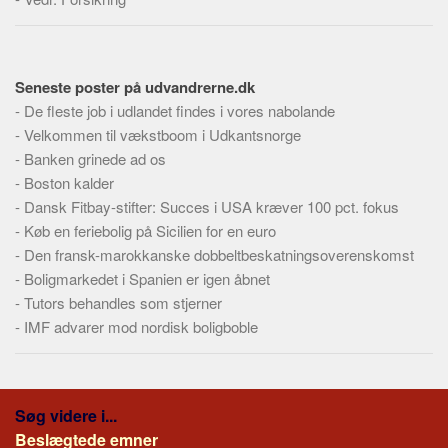
Skribenter
Personer
Steder
Seneste poster på udvandrerne.dk
Kilder
-
De fleste job i udlandet findes i vores nabolande
-
Velkommen til vækstboom i Udkantsnorge
Om
-
Banken grinede ad os
Webstedet
-
Boston kalder
-
Dansk Fitbay-stifter: Succes i USA kræver 100 pct. fokus
Forhistorien
-
Køb en feriebolig på Sicilien for en euro
Redigering
-
Den fransk-marokkanske dobbeltbeskatningsoverenskomst
Tekstannoncer
-
Boligmarkedet i Spanien er igen åbnet
Bannere
-
Tutors behandles som stjerner
-
IMF advarer mod nordisk boligboble
Hjælp
Søg videre i...
Beslægtede emner