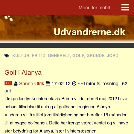
Menu for mobil
Portal
Udvandrerne.dk
Udvandrerne.dk
Utvandrerne.no
Utvandrarna.se
KULTUR, FRITID, GENERELT, GOLF, GRUNDE, JORD
Tyskland.dk
England.dk
Golf i Alanya
Rusland.dk
Sanne Olrik
17-02-12
~Et minuts læsning · 52
JLKM.dk
ord
Lande
I følge den tyske internetavis Prima vil der den 6 maj 2012 blive
udbudt tilladelse til anlæg af golfbane i regionen Alanya.
Tyrkiet
Vinderen vil få stillet jord tilrådighed og har herefter 18 måneder
Spanien
til, at bygge golfbanen. Dette har længe været ventet og vil have
Frankrig
stor betydning for Alanya, især i vintersæsonen.