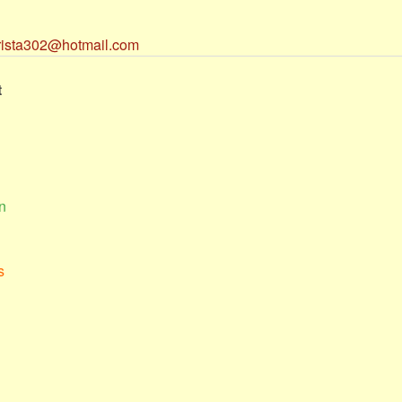
rista302@hotmail.com
t
n
s