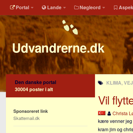
Portal
Lande
Nøgleord
Aspek
Udvandrerne.dk
Den danske portal
KLIMA, VEJ
30004 poster i alt
Vil fly
Sponsoreret link
Christa L
Skattemail.dk
kære venner jeg vil
kram jim og chri