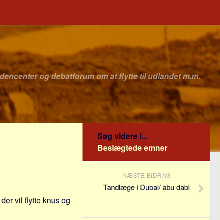
idencenter og debatforum om at flytte til udlandet m.m.
Søg videre i...
Beslægtede emner
NÆSTE BIDRAG
Tandlæge i Dubai/ abu dabi
r der vil flytte knus og