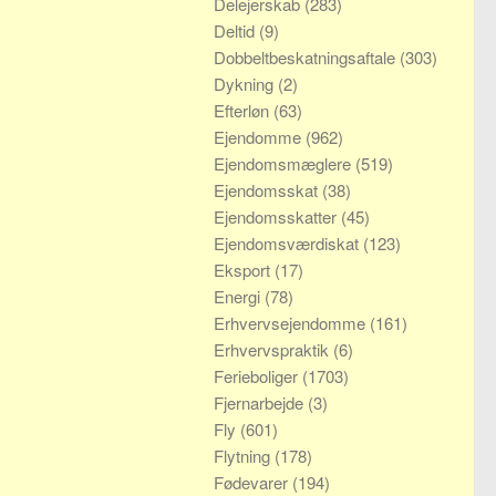
Delejerskab
(283)
Deltid
(9)
Dobbeltbeskatningsaftale
(303)
Dykning
(2)
Efterløn
(63)
Ejendomme
(962)
Ejendomsmæglere
(519)
Ejendomsskat
(38)
Ejendomsskatter
(45)
Ejendomsværdiskat
(123)
Eksport
(17)
Energi
(78)
Erhvervsejendomme
(161)
Erhvervspraktik
(6)
Ferieboliger
(1703)
Fjernarbejde
(3)
Fly
(601)
Flytning
(178)
Fødevarer
(194)