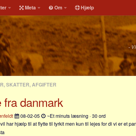
ter
Meta
Om
Hjælp
- V
R, SKATTER, AFGIFTER
tte fra danmark
ønfeldt
08-02-05
~Et minuts læsning · 30 ord
 har hjælp til at flytte til tyrkit men kun til lejes for di vi er et pa
sta