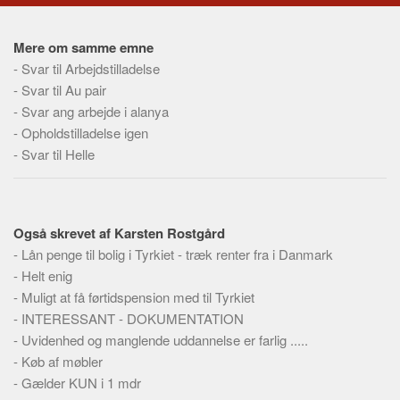
Social sikring og sundhed
Transport
Mere om samme emne
Alle
-
Svar til Arbejdstilladelse
-
Svar til Au pair
Aspekter
-
Svar ang arbejde i alanya
Køb og salg
-
Opholdstilladelse igen
Økonomi
-
Svar til Helle
Jura og regler
Skatter og afgifter
Også skrevet af Karsten Rostgård
Statistik
-
Lån penge til bolig i Tyrkiet - træk renter fra i Danmark
Praktisk
-
Helt enig
Alle
-
Muligt at få førtidspension med til Tyrkiet
-
INTERESSANT - DOKUMENTATION
Meta
-
Uvidenhed og manglende uddannelse er farlig .....
Dokumenttyper
-
Køb af møbler
-
Emner
Gælder KUN i 1 mdr