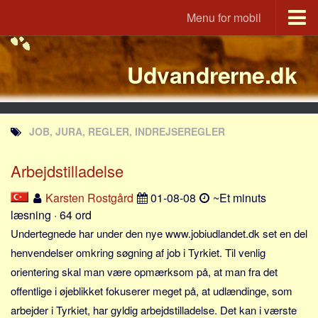
Menu for mobil
Portal
Udvandrerne.dk
Udvandrerne.dk
Utvandrerne.no
Utvandrarna.se
JOB, JURA, REGLER, INDREJSEREGLER
Tyskland.dk
England.dk
Arbejdstilladelse
Rusland.dk
Karsten Rostgård
01-08-08
~Et minuts
JLKM.dk
læsning · 64 ord
Lande
Undertegnede har under den nye www.jobiudlandet.dk set en del
henvendelser omkring søgning af job i Tyrkiet. Til venlig
Tyrkiet
orientering skal man være opmærksom på, at man fra det
Spanien
offentlige i øjeblikket fokuserer meget på, at udlændinge, som
Frankrig
arbejder i Tyrkiet, har gyldig arbejdstilladelse. Det kan i værste