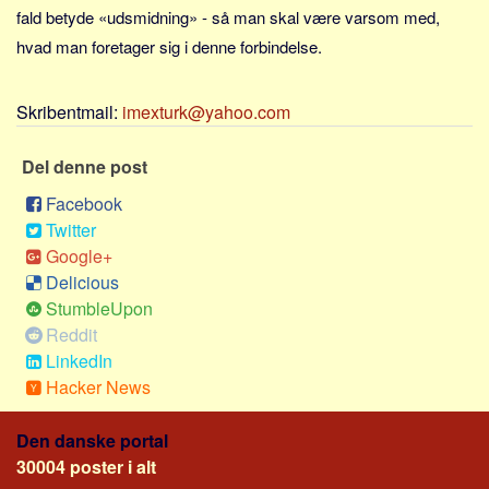
Sverige
fald betyde «udsmidning» - så man skal være varsom med,
Norge
hvad man foretager sig i denne forbindelse.
Thailand
Skribentmail:
imexturk@yahoo.com
Italien
Grækenland
Del denne post
USA
Facebook
Alle
Twitter
Nøgleord
Google+
Delicious
Bolig
StumbleUpon
Job
Reddit
Virksomhed
LinkedIn
Hacker News
Investering
Pension og opsparing
Den danske portal
Forbrug
30004 poster i alt