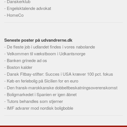
-
Danskerklub
Skribenter
-
Engelsktalende advokat
Personer
-
HomeCo
Steder
Kilder
Om
Seneste poster på udvandrerne.dk
-
De fleste job i udlandet findes i vores nabolande
Webstedet
-
Velkommen til vækstboom i Udkantsnorge
Forhistorien
-
Banken grinede ad os
-
Boston kalder
Redigering
-
Dansk Fitbay-stifter: Succes i USA kræver 100 pct. fokus
Tekstannoncer
-
Køb en feriebolig på Sicilien for en euro
Bannere
-
Den fransk-marokkanske dobbeltbeskatningsoverenskomst
-
Boligmarkedet i Spanien er igen åbnet
Hjælp
-
Tutors behandles som stjerner
-
IMF advarer mod nordisk boligboble