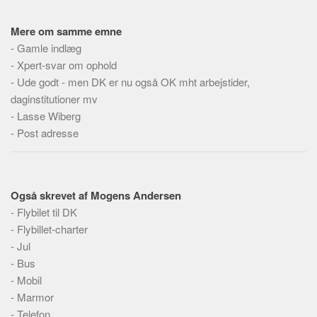
Social sikring og sundhed
Transport
Mere om samme emne
-
Alle
Gamle indlæg
-
Xpert-svar om ophold
Aspekter
-
Ude godt - men DK er nu også OK mht arbejstider,
daginstitutioner mv
Køb og salg
-
Lasse Wiberg
Økonomi
-
Post adresse
Jura og regler
Skatter og afgifter
Statistik
Også skrevet af Mogens Andersen
Praktisk
-
Flybilet til DK
-
Flybillet-charter
Alle
-
Jul
Meta
-
Bus
-
Mobil
Dokumenttyper
-
Marmor
Emner
-
Telefon