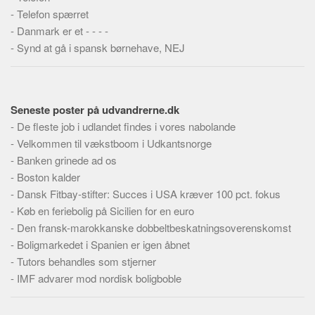
Skribenter
-
Telefon spærret
Personer
-
Danmark er et - - - -
-
Synd at gå i spansk børnehave, NEJ
Steder
Kilder
Om
Seneste poster på udvandrerne.dk
Webstedet
-
De fleste job i udlandet findes i vores nabolande
-
Velkommen til vækstboom i Udkantsnorge
Forhistorien
-
Banken grinede ad os
Redigering
-
Boston kalder
Tekstannoncer
-
Dansk Fitbay-stifter: Succes i USA kræver 100 pct. fokus
-
Køb en feriebolig på Sicilien for en euro
Bannere
-
Den fransk-marokkanske dobbeltbeskatningsoverenskomst
Hjælp
-
Boligmarkedet i Spanien er igen åbnet
-
Tutors behandles som stjerner
-
IMF advarer mod nordisk boligboble