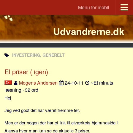
Menu for mobil
Portal
Udvandrerne.dk
Udvandrerne.dk
Utvandrerne.no
Utvandrarna.se
INVESTERING, GENERELT
Tyskland.dk
England.dk
El priser ( igen)
Rusland.dk
Mogens Andersen
24-10-11
~Et minuts
JLKM.dk
læsning · 32 ord
Lande
Hej
Tyrkiet
Jeg ved godt det har været fremme før.
Spanien
Men er der nogen der har et link til elværkets hjemmeside i
Frankrig
Alanya hvor man kan se de aktuelle 3 priser.