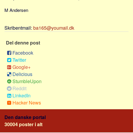
Sverige
M Andersen
Norge
Thailand
Skribentmail:
ba165@youmail.dk
Italien
Grækenland
Del denne post
USA
Facebook
Alle
Twitter
Google+
Nøgleord
Delicious
Bolig
StumbleUpon
Reddit
Job
LinkedIn
Virksomhed
Hacker News
Investering
Pension og opsparing
Den danske portal
30004 poster i alt
Forbrug