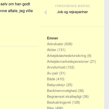
e, selv om han godt
FOREGÅENDE BIDRAG
ne aftale, jeg ville
Job og rejsepartner
Emner
Advokater
(636)
Aktier
(131)
Arbejdsløshedsforsikring
(8)
Arbejdsmarkedspensioner
(21)
Arveforhold
(153)
Au pair
(31)
Både
(410)
Babyudstyr
(25)
Bankhemmelighed
(38)
Begrænset skattepligt
(36)
Beskatningsret
(128)
Biler
(498)