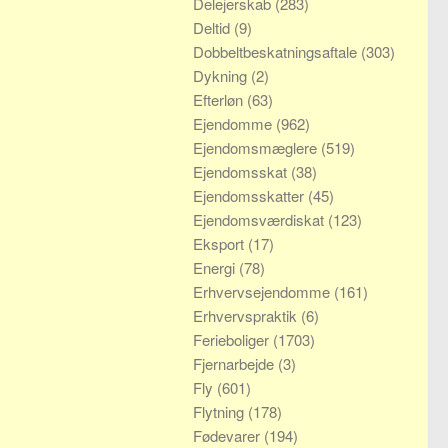
Delejerskab
(283)
Deltid
(9)
Dobbeltbeskatningsaftale
(303)
Dykning
(2)
Efterløn
(63)
Ejendomme
(962)
Ejendomsmæglere
(519)
Ejendomsskat
(38)
Ejendomsskatter
(45)
Ejendomsværdiskat
(123)
Eksport
(17)
Energi
(78)
Erhvervsejendomme
(161)
Erhvervspraktik
(6)
Ferieboliger
(1703)
Fjernarbejde
(3)
Fly
(601)
Flytning
(178)
Fødevarer
(194)