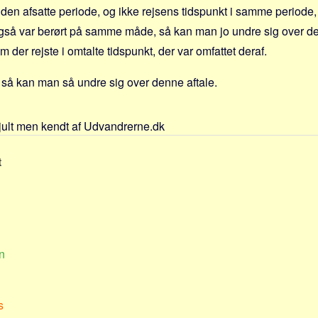
r i den afsatte periode, og ikke rejsens tidspunkt i samme period
også var berørt på samme måde, så kan man jo undre sig over den
 der rejste i omtalte tidspunkt, der var omfattet deraf.
, så kan man så undre sig over denne aftale.
jult men kendt af Udvandrerne.dk
t
n
s