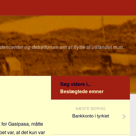
idencenter og debatforum om at flytte til udlandet m.m.
Søg videre i...
Beslægtede emner
NÆSTE BIDRAG
Bankkonto i tyrkiet
t for Gasipasa, måtte
et var, at det kun var