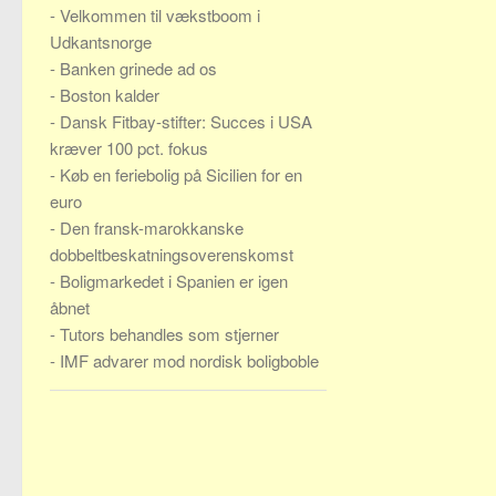
-
Velkommen til vækstboom i
Udkantsnorge
-
Banken grinede ad os
-
Boston kalder
-
Dansk Fitbay-stifter: Succes i USA
kræver 100 pct. fokus
-
Køb en feriebolig på Sicilien for en
euro
-
Den fransk-marokkanske
dobbeltbeskatningsoverenskomst
-
Boligmarkedet i Spanien er igen
åbnet
-
Tutors behandles som stjerner
-
IMF advarer mod nordisk boligboble