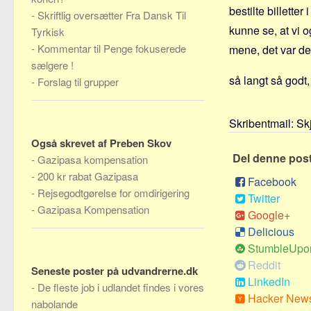
bestilte billette
-
Skriftlig oversætter Fra Dansk Til
kunne se, at vi 
Tyrkisk
-
Kommentar til Penge fokuserede
mene, det var dem
sælgere !
så langt så godt
-
Forslag til grupper
Skribentmail:
Sk
Også skrevet af Preben Skov
Del denne pos
-
Gazipasa kompensation
-
200 kr rabat Gazipasa
Facebook
-
Rejsegodtgørelse for omdirigering
Twitter
-
Gazipasa Kompensation
Google+
Delicious
StumbleUpo
Reddit
Seneste poster på udvandrerne.dk
LinkedIn
-
De fleste job i udlandet findes i vores
Hacker New
nabolande