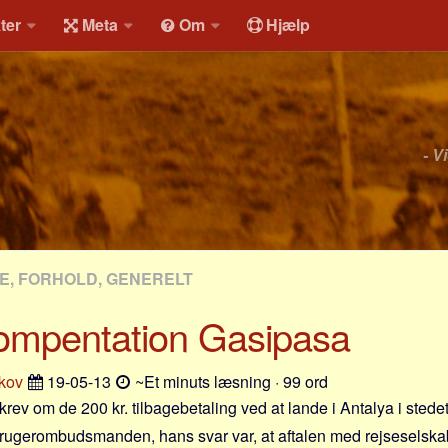
ter
Meta
Om
Hjælp
- V
, FORHOLD, GENERELT
kompentation Gasipasa
kov
19-05-13
~Et minuts læsning · 99 ord
skrev om de 200 kr. tilbagebetaling ved at lande i Antalya i stede
orbrugerombudsmanden, hans svar var, at aftalen med rejseselskab