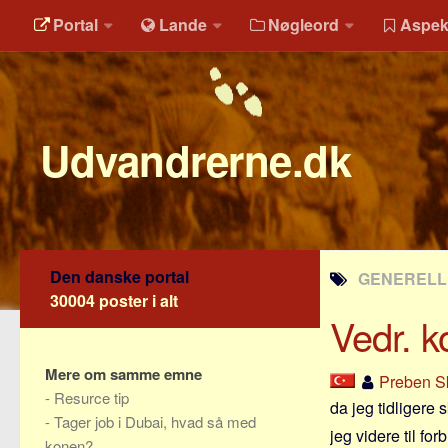
Portal
Lande
Nøgleord
Aspek
Udvandrerne.dk
Den danske portal
GENERELLE
30004 poster i alt
Vedr. 
Mere om samme emne
Preben S
-
Resurce tip
da jeg tidligere 
-
Tager job i Dubai, hvad så med
jeg videre til f
konen?