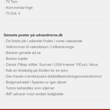
-
Til Tom
Skribenter
-
Kommentar-Inge
Personer
-
Til Erik V
Steder
Kilder
Om
Seneste poster på udvandrerne.dk
-
De fleste job i udlandet findes i vores nabolande
Webstedet
-
Velkommen til vækstboom i Udkantsnorge
Forhistorien
-
Banken grinede ad os
-
Boston kalder
Redigering
-
Dansk Fitbay-stifter: Succes i USA kræver 100 pct. fokus
Tekstannoncer
-
Køb en feriebolig på Sicilien for en euro
Bannere
-
Den fransk-marokkanske dobbeltbeskatningsoverenskomst
-
Boligmarkedet i Spanien er igen åbnet
Hjælp
-
Tutors behandles som stjerner
-
IMF advarer mod nordisk boligboble