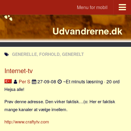
Menu for mobil
Portal
Udvandrerne.dk
Udvandrerne.dk
Utvandrerne.no
Utvandrarna.se
GENERELLE, FORHOLD, GENERELT
Tyskland.dk
England.dk
Internet-tv
Rusland.dk
Per S
27-09-08
~Et minuts læsning · 20 ord
JLKM.dk
Hejsa alle!
Lande
Prøv denne adresse. Den virker faktisk…(o: Her er faktisk
Tyrkiet
mange kanaler at vælge imellem.
Spanien
http://www.craftytv.com
Frankrig