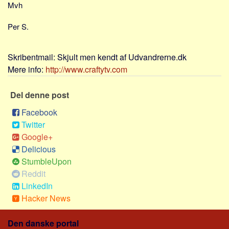
Mvh
Sverige
Norge
Per S.
Thailand
Italien
Skribentmail:
Skjult men kendt af Udvandrerne.dk
Grækenland
Mere info:
http://www.craftytv.com
USA
Del denne post
Alle
Facebook
Nøgleord
Twitter
Google+
Bolig
Delicious
Job
StumbleUpon
Virksomhed
Reddit
Investering
LinkedIn
Hacker News
Pension og opsparing
Forbrug
Den danske portal