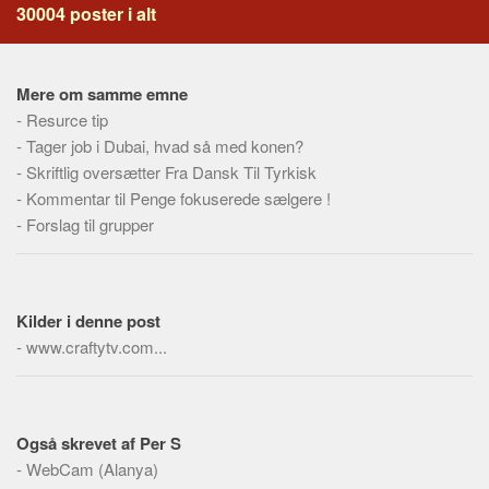
Social sikring og sundhed
30004 poster i alt
Transport
Alle
Mere om samme emne
Aspekter
-
Resurce tip
-
Tager job i Dubai, hvad så med konen?
Køb og salg
-
Skriftlig oversætter Fra Dansk Til Tyrkisk
Økonomi
-
Kommentar til Penge fokuserede sælgere !
Jura og regler
-
Forslag til grupper
Skatter og afgifter
Statistik
Kilder i denne post
Praktisk
-
www.craftytv.com...
Alle
Meta
Dokumenttyper
Også skrevet af Per S
Emner
-
WebCam (Alanya)