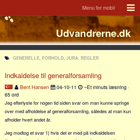
Menu for mobil
Portal
Udvandrerne.dk
Udvandrerne.dk
Utvandrerne.no
Utvandrarna.se
GENERELLE, FORHOLD, JURA, REGLER
Tyskland.dk
England.dk
Indkaldelse til generalforsamling
Rusland.dk
Bent Hansen
04-10-11
~Et minuts læsning ·
JLKM.dk
65 ord
Lande
Jeg efterlyste for nogen tid siden svar om man kunne springe
over med afholdelse af generalforsamling, således at man kun
Tyrkiet
afholder hvert andet år.
Spanien
Jeg modtog et svar 1) hvis det er med på indkaldelsen
Frankrig