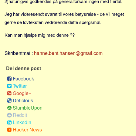
2)naturligvis godkendes på generalforsamlingen med flertal.
Sverige
Norge
Jeg har videresendt svaret til vores betysrelse - de vil meget
Thailand
gerne se lovteksten vedrørende dette spørgsmål.
Italien
Kan man hjælpe mig med denne ??
Grækenland
USA
Skribentmail:
hanne.bent.hansen@gmail.com
Alle
Del denne post
Nøgleord
Facebook
Bolig
Twitter
Job
Google+
Virksomhed
Delicious
StumbleUpon
Investering
Reddit
Pension og opsparing
LinkedIn
Forbrug
Hacker News