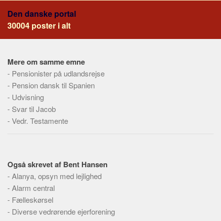
Social sikring og sundhed
Den danske portal
Transport
30004 poster i alt
Alle
Aspekter
Mere om samme emne
Køb og salg
-
Pensionister på udlandsrejse
Økonomi
-
Pension dansk til Spanien
-
Udvisning
Jura og regler
-
Svar til Jacob
Skatter og afgifter
-
Vedr. Testamente
Statistik
Praktisk
Alle
Også skrevet af Bent Hansen
-
Alanya, opsyn med lejlighed
Meta
-
Alarm central
Dokumenttyper
-
Fælleskørsel
-
Emner
Diverse vedrørende ejerforening