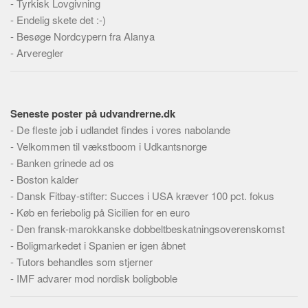
-
Tyrkisk Lovgivning
Skribenter
-
Endelig skete det :-)
Personer
-
Besøge Nordcypern fra Alanya
Steder
-
Arveregler
Kilder
Om
Seneste poster på udvandrerne.dk
Webstedet
-
De fleste job i udlandet findes i vores nabolande
Forhistorien
-
Velkommen til vækstboom i Udkantsnorge
-
Banken grinede ad os
Redigering
-
Boston kalder
Tekstannoncer
-
Dansk Fitbay-stifter: Succes i USA kræver 100 pct. fokus
Bannere
-
Køb en feriebolig på Sicilien for en euro
-
Den fransk-marokkanske dobbeltbeskatningsoverenskomst
Hjælp
-
Boligmarkedet i Spanien er igen åbnet
-
Tutors behandles som stjerner
-
IMF advarer mod nordisk boligboble