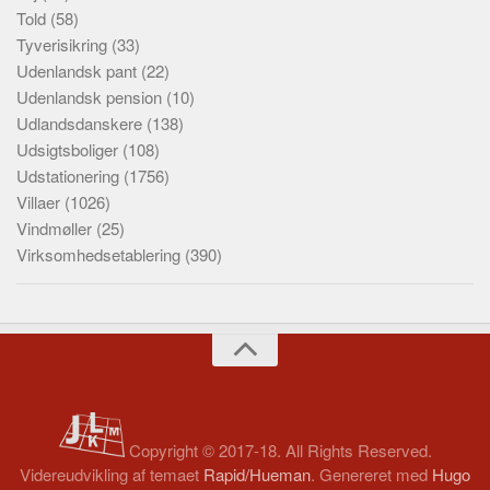
Told
(58)
Tyverisikring
(33)
Udenlandsk pant
(22)
Udenlandsk pension
(10)
Udlandsdanskere
(138)
Udsigtsboliger
(108)
Udstationering
(1756)
Villaer
(1026)
Vindmøller
(25)
Virksomhedsetablering
(390)
Copyright © 2017-18. All Rights Reserved.
Videreudvikling af temaet
Rapid/Hueman
. Genereret med
Hugo