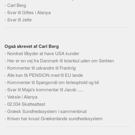
Social sikring og sundhed
-
Carl Berg
Transport
-
Svar til Giftes i Alanya
-
Svar til Jette
Alle
Aspekter
Køb og salg
Også skrevet af Carl Berg
Økonomi
-
Nordnet tilbyder at have USA kunder
-
Her er en vej fra Danmark til Istanbul uden om Serbien
Jura og regler
-
Kommentar til udvandre til Frankrig
Skatter og afgifter
-
Alle kan få PENSION med til EU lande
Statistik
-
Kommentar til Spørgsmål om ferieophold og bil
Praktisk
-
Svar til Maja's kommentar til Jacob .....
-
Veksle i Alanya
Alle
-
02.034 Skatteattest
Meta
-
Græsk Sundhedssystem i sammenbrud
-
Krisen har knust Grækenlands sundhedssystem
Dokumenttyper
Emner