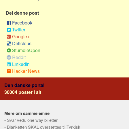
Sverige
Norge
Del denne post
Thailand
Facebook
Twitter
Italien
Google+
Grækenland
Delicious
USA
StumbleUpon
Alle
Reddit
LinkedIn
Nøgleord
Hacker News
Bolig
Den danske portal
Job
30004 poster i alt
Virksomhed
Investering
Pension og opsparing
Mere om samme emne
-
Svar vedr. one way billetter
Forbrug
-
Blanketten SKAL oversættes til Tyrkisk