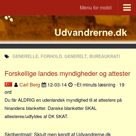
Menu for mobil
Portal
Udvandrerne.dk
Udvandrerne.dk
Utvandrerne.no
Utvandrarna.se
GENERELLE, FORHOLD, GENERELT, BUREAUKRATI
Tyskland.dk
England.dk
Forskellige landes myndigheder og attester
Rusland.dk
Carl Berg
12-03-14
~Et minuts læsning · 19
JLKM.dk
ord
Lande
Du får ALDRIG en udenlandsk myndighed til at attestere på
hinandens blanketter. Danske blanketter SKAL
Tyrkiet
attesteres/udfyldes af DK SKAT.
Spanien
Frankrig
Skribentmail:
Skjult men kendt af Udvandrerne.dk