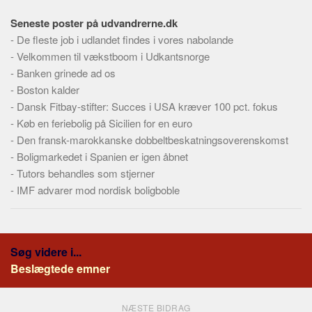
Skribenter
Seneste poster på udvandrerne.dk
Personer
-
De fleste job i udlandet findes i vores nabolande
Steder
-
Velkommen til vækstboom i Udkantsnorge
-
Kilder
Banken grinede ad os
-
Boston kalder
Om
-
Dansk Fitbay-stifter: Succes i USA kræver 100 pct. fokus
-
Webstedet
Køb en feriebolig på Sicilien for en euro
-
Den fransk-marokkanske dobbeltbeskatningsoverenskomst
Forhistorien
-
Boligmarkedet i Spanien er igen åbnet
Redigering
-
Tutors behandles som stjerner
Tekstannoncer
-
IMF advarer mod nordisk boligboble
Bannere
Hjælp
Søg videre i...
Beslægtede emner
NÆSTE BIDRAG