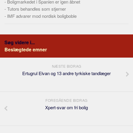
-
Boligmarkedet i Spanien er igen åbnet
Skribenter
-
Tutors behandles som stjerner
Personer
-
IMF advarer mod nordisk boligboble
Steder
Kilder
Om
Søg videre i...
Beslægtede emner
Webstedet
Forhistorien
NÆSTE BIDRAG
Redigering
Ertugrul Elvan og 13 andre tyrkiske tandlæger
Tekstannoncer
Bannere
Hjælp
FOREGÅENDE BIDRAG
Xpert-svar om fri bolig