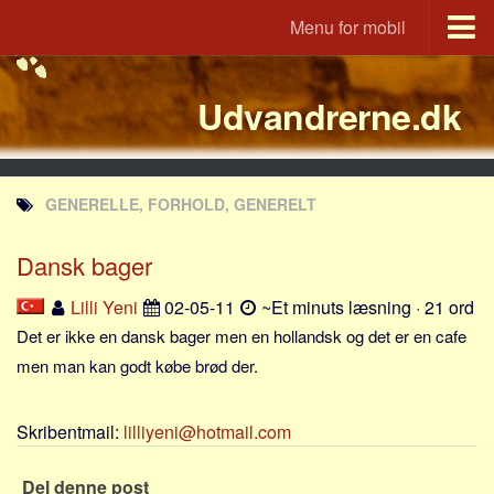
Menu for mobil
Portal
Udvandrerne.dk
Udvandrerne.dk
Utvandrerne.no
Utvandrarna.se
GENERELLE, FORHOLD, GENERELT
Tyskland.dk
England.dk
Dansk bager
Rusland.dk
Lilli Yeni
02-05-11
~Et minuts læsning · 21 ord
JLKM.dk
Det er ikke en dansk bager men en hollandsk og det er en cafe
Lande
men man kan godt købe brød der.
Tyrkiet
Skribentmail:
lilliyeni@hotmail.com
Spanien
Frankrig
Del denne post