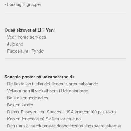
Social sikring og sundhed
-
Forslag til grupper
Transport
Alle
Også skrevet af Lilli Yeni
Aspekter
-
Vedr. home services
Køb og salg
-
Jule and
Økonomi
-
Flødeskum ı Tyrkiet
Jura og regler
Skatter og afgifter
Seneste poster på udvandrerne.dk
Statistik
-
De fleste job i udlandet findes i vores nabolande
Praktisk
-
Velkommen til vækstboom i Udkantsnorge
Alle
-
Banken grinede ad os
-
Boston kalder
Meta
-
Dansk Fitbay-stifter: Succes i USA kræver 100 pct. fokus
Dokumenttyper
-
Køb en feriebolig på Sicilien for en euro
Emner
-
Den fransk-marokkanske dobbeltbeskatningsoverenskomst