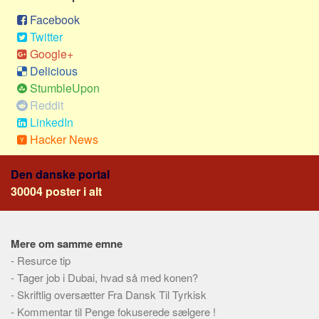
Sverige
Facebook
Norge
Twitter
Thailand
Google+
Delicious
Italien
StumbleUpon
Grækenland
Reddit
USA
LinkedIn
Hacker News
Alle
Nøgleord
Den danske portal
30004 poster i alt
Bolig
Job
Virksomhed
Mere om samme emne
Investering
-
Resurce tip
-
Tager job i Dubai, hvad så med konen?
Pension og opsparing
-
Skriftlig oversætter Fra Dansk Til Tyrkisk
Forbrug
-
Kommentar til Penge fokuserede sælgere !