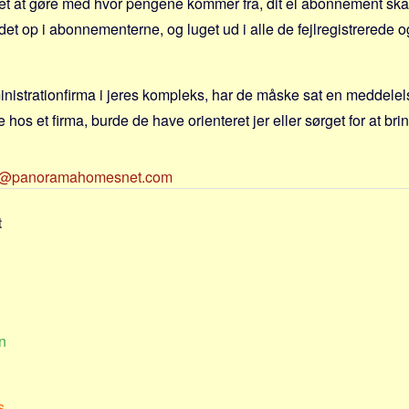
et at gøre med hvor pengene kommer fra, dit el abonnement skal
det op i abonnementerne, og luget ud i alle de fejlregistrerede 
ministrationfirma i jeres kompleks, har de måske sat en meddele
 hos et firma, burde de have orienteret jer eller sørget for at bring
@panoramahomesnet.com
t
n
s