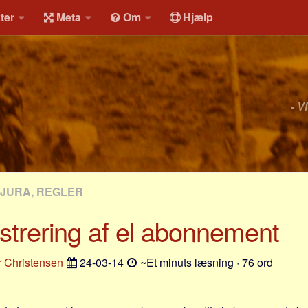
ter
Meta
Om
Hjælp
- V
JURA, REGLER
strering af el abonnement
 Christensen
24-03-14
~Et minuts læsning · 76 ord