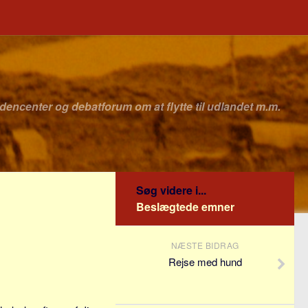
idencenter og debatforum om at flytte til udlandet m.m.
Søg videre i...
Beslægtede emner
NÆSTE BIDRAG
Rejse med hund