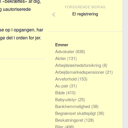
 «bekræftes» af dig,
FOREGÅENDE BIDRAG
og uautoriserede
El registrering
lse op i opgangen, har
e det i orden for jer.
Emner
Advokater
(636)
Aktier
(131)
Arbejdsløshedsforsikring
(8)
Arbejdsmarkedspensioner
(21)
Arveforhold
(153)
Au pair
(31)
Både
(410)
Babyudstyr
(25)
Bankhemmelighed
(38)
Begrænset skattepligt
(36)
Beskatningsret
(128)
Biler
(498)