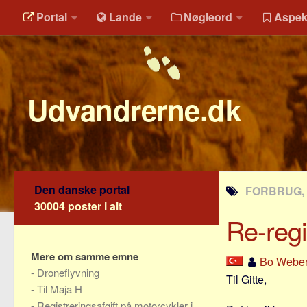
Portal
Lande
Nøgleord
Aspek
Udvandrerne.dk
Den danske portal
FORBRUG, 
30004 poster i alt
Re-regi
Mere om samme emne
Bo Weber
-
Droneflyvning
Til Gitte,
-
Til Maja H
-
Registreringsafgift på motorcykler i