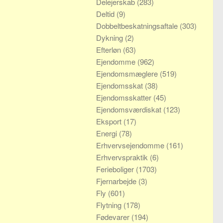
Delejerskab
(283)
Deltid
(9)
Dobbeltbeskatningsaftale
(303)
Dykning
(2)
Efterløn
(63)
Ejendomme
(962)
Ejendomsmæglere
(519)
Ejendomsskat
(38)
Ejendomsskatter
(45)
Ejendomsværdiskat
(123)
Eksport
(17)
Energi
(78)
Erhvervsejendomme
(161)
Erhvervspraktik
(6)
Ferieboliger
(1703)
Fjernarbejde
(3)
Fly
(601)
Flytning
(178)
Fødevarer
(194)