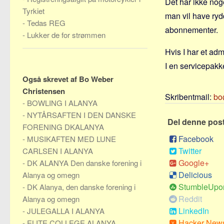
Det har ikke nog
Tyrkiet
man vil have ryd
-
Tedas REG
abonnementer.
-
Lukker de for strømmen
Hvis I har et ad
I en servicepakke
Også skrevet af Bo Weber
Christensen
Skribentmail:
bo
-
BOWLING I ALANYA
-
NYTÅRSAFTEN I DEN DANSKE
Del denne pos
FORENING DKALANYA
Facebook
-
MUSIKAFTEN MED LUNE
Twitter
CARLSEN I ALANYA
Google+
-
DK ALANYA Den danske forening i
Delicious
Alanya og omegn
StumbleUpo
-
DK Alanya, den danske forening i
Reddit
Alanya og omegn
LinkedIn
-
JULEGALLA I ALANYA
Hacker New
-
ELITE COLLEGE ALANYA