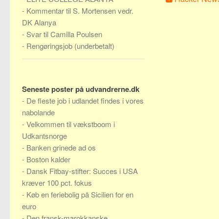
-
Kommentar til S. Mortensen vedr.
DK Alanya
-
Svar til Camilla Poulsen
-
Rengøringsjob (underbetalt)
Seneste poster på udvandrerne.dk
-
De fleste job i udlandet findes i vores
nabolande
-
Velkommen til vækstboom i
Udkantsnorge
-
Banken grinede ad os
-
Boston kalder
-
Dansk Fitbay-stifter: Succes i USA
kræver 100 pct. fokus
-
Køb en feriebolig på Sicilien for en
euro
-
Den fransk-marokkanske