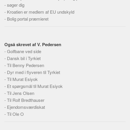
Social sikring og sundhed
-
søger dig
Transport
-
Kroatien er medlem af EU undskyld
-
Bolig portal præmieret
Alle
Aspekter
Køb og salg
Også skrevet af V. Pedersen
Økonomi
-
Golfbane ved side
-
Dansk bil i Tyrkiet
Jura og regler
-
Til Benny Pedersen
Skatter og afgifter
-
Dyr med i flyveren til Tyrkiet
Statistik
-
Til Murat Esiyok
Praktisk
-
Et spørgsmål til Murat Esiyok
-
Til Jens Olsen
Alle
-
Til Rolf Bredthauser
Meta
-
Ejendomsværdiskat
-
Til Ole O
Dokumenttyper
Emner