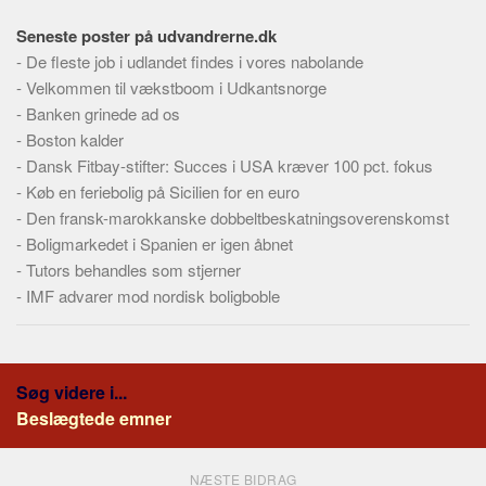
Skribenter
Seneste poster på udvandrerne.dk
Personer
-
De fleste job i udlandet findes i vores nabolande
Steder
-
Velkommen til vækstboom i Udkantsnorge
-
Kilder
Banken grinede ad os
-
Boston kalder
Om
-
Dansk Fitbay-stifter: Succes i USA kræver 100 pct. fokus
-
Webstedet
Køb en feriebolig på Sicilien for en euro
-
Den fransk-marokkanske dobbeltbeskatningsoverenskomst
Forhistorien
-
Boligmarkedet i Spanien er igen åbnet
Redigering
-
Tutors behandles som stjerner
Tekstannoncer
-
IMF advarer mod nordisk boligboble
Bannere
Hjælp
Søg videre i...
Beslægtede emner
NÆSTE BIDRAG