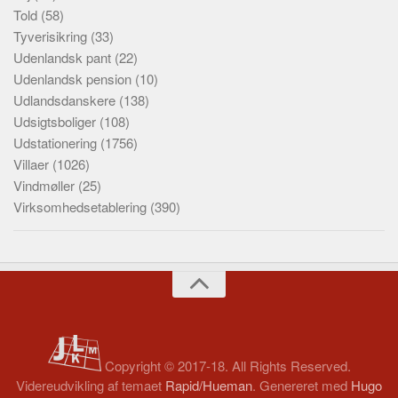
Told
(58)
Tyverisikring
(33)
Udenlandsk pant
(22)
Udenlandsk pension
(10)
Udlandsdanskere
(138)
Udsigtsboliger
(108)
Udstationering
(1756)
Villaer
(1026)
Vindmøller
(25)
Virksomhedsetablering
(390)
Copyright © 2017-18. All Rights Reserved.
Videreudvikling af temaet
Rapid/Hueman
. Genereret med
Hugo