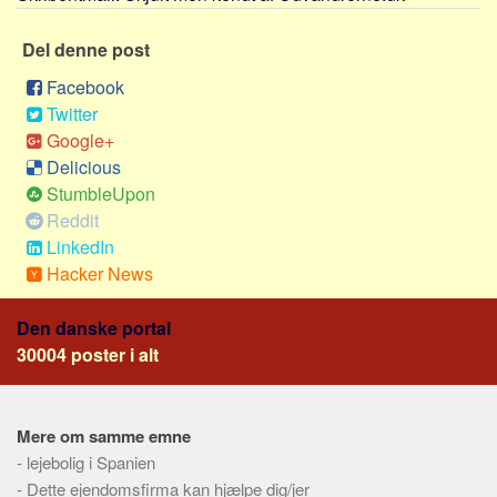
Sverige
Norge
Del denne post
Thailand
Facebook
Twitter
Italien
Google+
Grækenland
Delicious
USA
StumbleUpon
Alle
Reddit
LinkedIn
Nøgleord
Hacker News
Bolig
Den danske portal
Job
30004 poster i alt
Virksomhed
Investering
Pension og opsparing
Mere om samme emne
-
lejebolig i Spanien
Forbrug
-
Dette ejendomsfirma kan hjælpe dig/jer