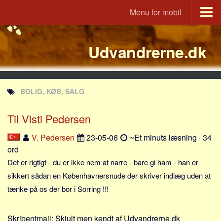
Menu for mobil
Portal
Udvandrerne.dk
Udvandrerne.dk
Utvandrerne.no
Utvandrarna.se
BOLIG, KØB, SALG
Tyskland.dk
England.dk
Til Visti Pedersen
Rusland.dk
V. Pedersen
23-05-06
~Et minuts læsning · 34
JLKM.dk
ord
Lande
Det er rigtigt - du er ikke nem at narre - bare gi ham - han er
sikkert sådan en Københavnersnude der skriver indlæg uden at
Tyrkiet
tænke på os der bor i Sorring !!!
Spanien
Frankrig
Skribentmail:
Skjult men kendt af Udvandrerne.dk