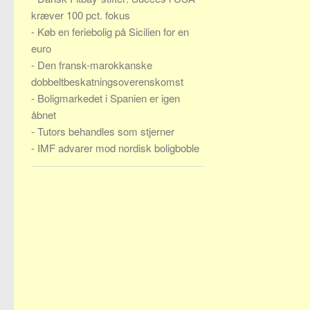
kræver 100 pct. fokus
-
Køb en feriebolig på Sicilien for en
euro
-
Den fransk-marokkanske
dobbeltbeskatningsoverenskomst
-
Boligmarkedet i Spanien er igen
åbnet
-
Tutors behandles som stjerner
-
IMF advarer mod nordisk boligboble