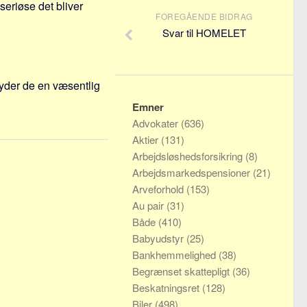
eriøse det bliver
FOREGÅENDE BIDRAG
Svar til HOMELET
yder de en væsentlig
Emner
Advokater
(636)
Aktier
(131)
Arbejdsløshedsforsikring
(8)
Arbejdsmarkedspensioner
(21)
Arveforhold
(153)
Au pair
(31)
Både
(410)
Babyudstyr
(25)
Bankhemmelighed
(38)
Begrænset skattepligt
(36)
Beskatningsret
(128)
Biler
(498)