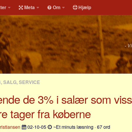
ter
Meta
Om
Hjælp
- V
, SALG, SERVICE
ende de 3% i salær som vis
e tager fra køberne
istiansen
02-10-05
~Et minuts læsning · 67 ord