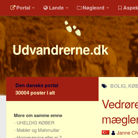
Portal
Lande
Nøgleord
Aspek
Udvandrerne.dk
Den danske portal
BOLIG, KØB
30004 poster i alt
Vedrør
mægler
Mere om samme emne
-
UHELDIG KØBER
-
Møbler og Mahmutlar
Janne Chr
-
Homeservice eller ej ?