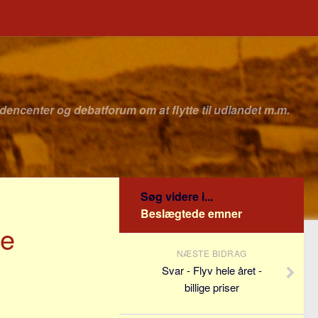
idencenter og debatforum om at flytte til udlandet m.m.
Søg videre i...
Beslægtede emner
se
NÆSTE BIDRAG
Svar - Flyv hele året -
billige priser