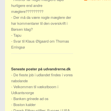
hurtigere end andre
mæglere?????????
-
Der må da være nogle mæglere der
har kommentarer til den overskrift i
Børsen Idag?
-
Tapu
-
Svar til Klaus Ølgaard om Thomas
Erringsø
Seneste poster på udvandrerne.dk
-
De fleste job i udlandet findes i vores
nabolande
-
Velkommen til vækstboom i
Udkantsnorge
-
Banken grinede ad os
-
Boston kalder
-
Dansk Fitbay-stifter: Succes i USA