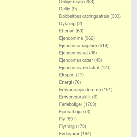
Delejerskab
(283)
Deltid
(9)
Dobbeltbeskatningsaftale
(303)
Dykning
(2)
Efterløn
(63)
Ejendomme
(962)
Ejendomsmæglere
(519)
Ejendomsskat
(38)
Ejendomsskatter
(45)
Ejendomsværdiskat
(123)
Eksport
(17)
Energi
(78)
Erhvervsejendomme
(161)
Erhvervspraktik
(6)
Ferieboliger
(1703)
Fjernarbejde
(3)
Fly
(601)
Flytning
(178)
Fødevarer
(194)