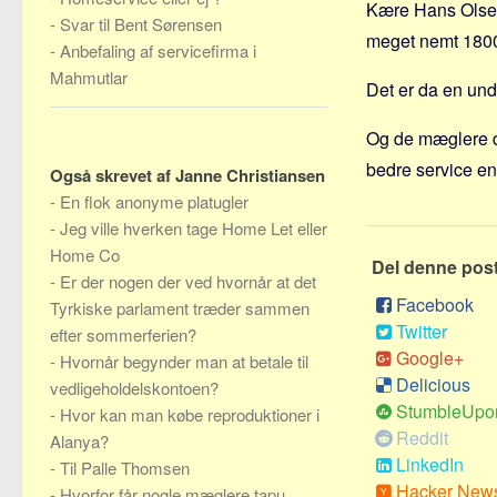
Kære Hans Olsen 
-
Svar til Bent Sørensen
meget nemt 18000
-
Anbefaling af servicefirma i
Mahmutlar
Det er da en unde
Og de mæglere de
bedre service e
Også skrevet af Janne Christiansen
-
En flok anonyme platugler
-
Jeg ville hverken tage Home Let eller
Home Co
Del denne pos
-
Er der nogen der ved hvornår at det
Facebook
Tyrkiske parlament træder sammen
Twitter
efter sommerferien?
Google+
-
Hvornår begynder man at betale til
Delicious
vedligeholdelskontoen?
StumbleUpo
-
Hvor kan man købe reproduktioner i
Reddit
Alanya?
LinkedIn
-
Til Palle Thomsen
Hacker New
-
Hvorfor får nogle mæglere tapu