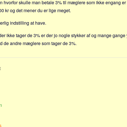
hvorfor skulle man betale 3% til mæglere som ikke engang er s
 kr og det mener du er lige meget.
rlig indstilling at have.
r ikke tager de 3% er der jo nogle stykker af og mange gange 
nd de andre mæglere som tager de 3%.
t
n
s