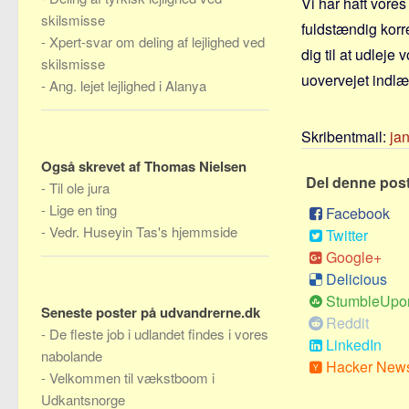
Vi har haft vores
skilsmisse
fuldstændig korre
-
Xpert-svar om deling af lejlighed ved
dig til at udleje
skilsmisse
uovervejet indlæ
-
Ang. lejet lejlighed i Alanya
Skribentmail:
ja
Også skrevet af Thomas Nielsen
Del denne pos
-
Til ole jura
-
Lige en ting
Facebook
-
Vedr. Huseyin Tas's hjemmside
Twitter
Google+
Delicious
StumbleUpo
Seneste poster på udvandrerne.dk
Reddit
-
De fleste job i udlandet findes i vores
LinkedIn
nabolande
Hacker New
-
Velkommen til vækstboom i
Udkantsnorge