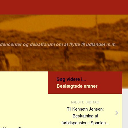
idencenter og debatforum om at flytte til udlandet m.m.
Søg videre i...
Beslægtede emner
NÆSTE BIDRAG
Til Kenneth Jensen:
Beskatning af
førtidspension i Spanien...