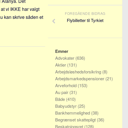
 i Alanya. Det
 at vi IKKE har valgt
FOREGÅENDE BIDRAG
 du kan skrive såden et
Flybilletter til Tyrkiet
Emner
Advokater
(636)
Aktier
(131)
Arbejdsløshedsforsikring
(8)
Arbejdsmarkedspensioner
(21)
Arveforhold
(153)
Au pair
(31)
Både
(410)
Babyudstyr
(25)
Bankhemmelighed
(38)
Begrænset skattepligt
(36)
Beskatningsret
(128)