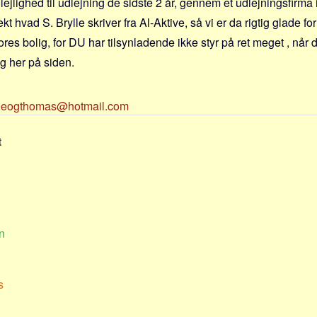
 lejlighed til udlejning de sidste 2 år, gennem et udlejningsfirma
kt hvad S. Brylle skriver fra Al-Aktive, så vi er da rigtig glade for
 vores bolig, for DU har tilsynladende ikke styr på ret meget , når
g her på siden.
neogthomas@hotmail.com
t
n
s