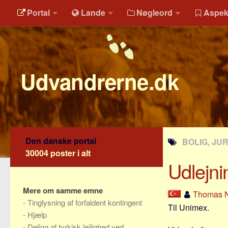
Portal
Lande
Nøgleord
Aspek
Udvandrerne.dk
Den danske portal
BOLIG, JU
30004 poster i alt
Udlejni
Mere om samme emne
Thomas N
-
Tinglysning af forfaldent kontingent
Til Unimex.
-
Hjælp
-
Deling af tyrkisk lejlighed ved