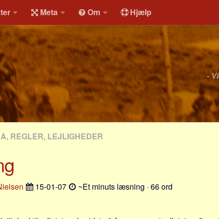
ter
Meta
Om
Hjælp
- V
RA, REGLER, LEJLIGHEDER
ng
ielsen
15-01-07
~Et minuts læsning · 66 ord