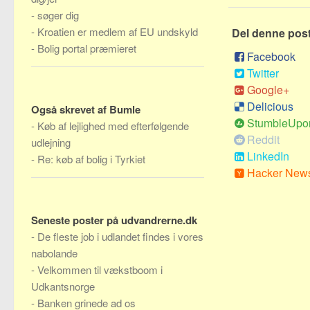
-
søger dig
-
Kroatien er medlem af EU undskyld
Del denne pos
-
Bolig portal præmieret
Facebook
Twitter
Google+
Delicious
Også skrevet af Bumle
StumbleUpo
-
Køb af lejlighed med efterfølgende
Reddit
udlejning
LinkedIn
-
Re: køb af bolig i Tyrkiet
Hacker New
Seneste poster på udvandrerne.dk
-
De fleste job i udlandet findes i vores
nabolande
-
Velkommen til vækstboom i
Udkantsnorge
-
Banken grinede ad os