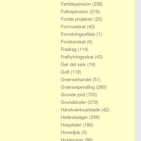
Førtidspension
(236)
Folkepension
(216)
Fonde projekter
(25)
Formueskat
(43)
Forretningsaftale
(1)
Forskerskat
(6)
Fradrag
(114)
Fraflytningsskat
(43)
Gør det selv
(19)
Golf
(118)
Grænsehandel
(51)
Grænsependling
(280)
Grunde jord
(703)
Grundskoler
(219)
Håndværksarbejde
(42)
Helårsboliger
(339)
Hospitaler
(186)
Hovedjob
(5)
Hvidevarer
(86)