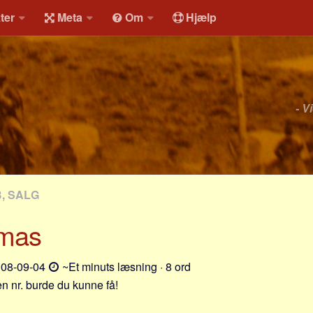
ter
Meta
Om
Hjælp
- V
, SALG
omas
08-09-04
~Et minuts læsning · 8 ord
 nr. burde du kunne få!