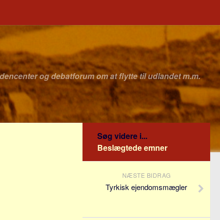
idencenter og debatforum om at flytte til udlandet m.m.
Søg videre i...
Beslægtede emner
NÆSTE BIDRAG
Tyrkisk ejendomsmægler