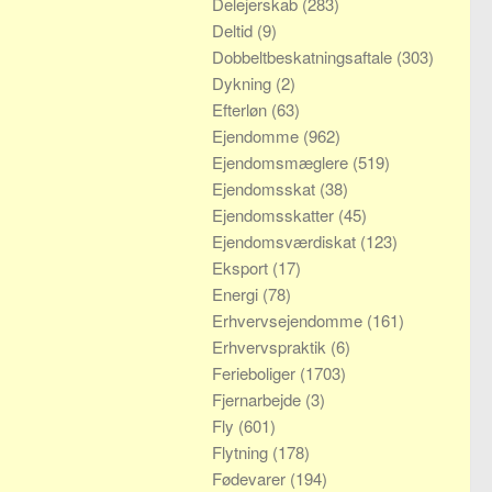
Delejerskab
(283)
Deltid
(9)
Dobbeltbeskatningsaftale
(303)
Dykning
(2)
Efterløn
(63)
Ejendomme
(962)
Ejendomsmæglere
(519)
Ejendomsskat
(38)
Ejendomsskatter
(45)
Ejendomsværdiskat
(123)
Eksport
(17)
Energi
(78)
Erhvervsejendomme
(161)
Erhvervspraktik
(6)
Ferieboliger
(1703)
Fjernarbejde
(3)
Fly
(601)
Flytning
(178)
Fødevarer
(194)