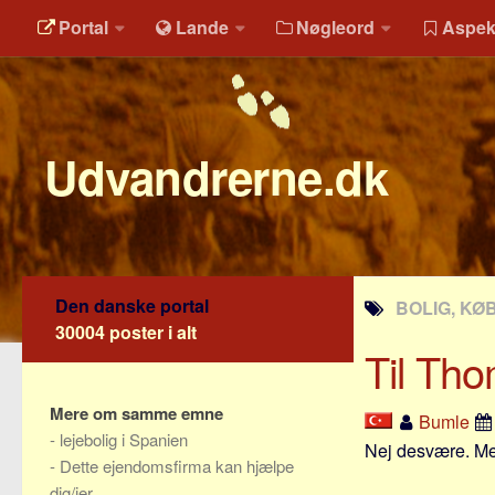
Portal
Lande
Nøgleord
Aspek
Udvandrerne.dk
Den danske portal
BOLIG, KØB
30004 poster i alt
Til Th
Mere om samme emne
Bumle
-
lejebolig i Spanien
Nej desvære. Men
-
Dette ejendomsfirma kan hjælpe
dig/jer